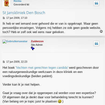
Renka
t
o
Gevorderd lid
o
g
St Janskliniek Den Bosch
B
17 jun 2009, 17:10
e
Ik heb er wel iemand over gehoord die er van is opgeknapt. Maar geen
r
persoonlijke ervaringen. Volgens mij hebben ze ook geen goede website,
i
c
toch? Heb er zelf ook wel eens naar gekeken.
h
t
h
Zuiderzon
o
Site Admin
o
g
B
17 jun 2009, 22:23
e
Het boek
'Vechten met gerechten tegen candida'
werd geschreven door
r
een natuurgeneeskundige werkzaam in deze kliniek en een
i
c
voedingsdeskundige (beiden patiënt).
h
t
Verder kan ik je niet helpen.
Gaat je vraag over dat je opgeroepen zal worden voor een expertise?
Of algemeen dat je denkt daar voor behandeling terecht te kunnen?
(Van belang om je topic juist te plaatsen
)