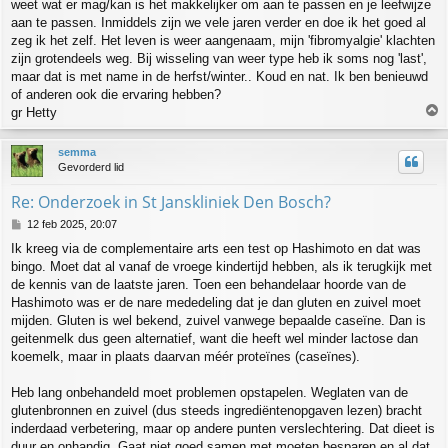
weet wat er mag/kan is het makkelijker om aan te passen en je leefwijze
aan te passen. Inmiddels zijn we vele jaren verder en doe ik het goed al
zeg ik het zelf. Het leven is weer aangenaam, mijn 'fibromyalgie' klachten
zijn grotendeels weg. Bij wisseling van weer type heb ik soms nog 'last',
maar dat is met name in de herfst/winter.. Koud en nat. Ik ben benieuwd
of anderen ook die ervaring hebben?
gr Hetty
h
semma
o
Gevorderd lid
o
g
Re: Onderzoek in St Janskliniek Den Bosch?
B
12 feb 2025, 20:07
e
Ik kreeg via de complementaire arts een test op Hashimoto en dat was
r
bingo. Moet dat al vanaf de vroege kindertijd hebben, als ik terugkijk met
i
c
de kennis van de laatste jaren. Toen een behandelaar hoorde van de
h
Hashimoto was er de nare mededeling dat je dan gluten en zuivel moet
t
mijden. Gluten is wel bekend, zuivel vanwege bepaalde caseïne. Dan is
geitenmelk dus geen alternatief, want die heeft wel minder lactose dan
koemelk, maar in plaats daarvan méér proteïnes (caseïnes).
Heb lang onbehandeld moet problemen opstapelen. Weglaten van de
glutenbronnen en zuivel (dus steeds ingrediëntenopgaven lezen) bracht
inderdaad verbetering, maar op andere punten verslechtering. Dat dieet is
duur en onhandig. Gaat niet goed samen met moeten besparen en al dat