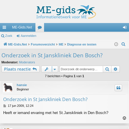
ME-Gids.Net
ne
Zoek
Aanmelden
or
an
Z
lle
ME-Gids.Net
Forumoverzicht
u
ME
Diagnose en testen
m
o
lin
m
el
Onderzoek in St Janskliniek Den Bosch?
e
ks
s
de
Moderator:
Moderators
k
Zoek
Uitge
Plaats reactie
n
7 berichten • Pagina
1
van
1
hansie
Beginner
Onderzoek in St Janskliniek Den Bosch?
B
17 jun 2009, 12:24
e
Heeft er iemand ervaring met het St.Janskliniek in Den Bosch?
r
i
c
h
h