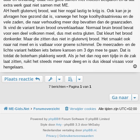
extra werk gaat niet samen met ME.
AH heeft glutenvrij brood, wat hier nogal lastig te krijg is. Ook kan je je
afvragen hoe gezond dat is, vanwege het hoge koolhydraatniveau en de
vele zaden, die naar verhouding meer dop bevatten dan de graanzaden.
Ik vind de variant bruin brood onverklaarbaar. Normaal bruin brood bevat
voor een deel volkoren meel, dus met extra gluten. Dat kleurt het brood
donkerder. Maar die zitten dus niet in glutenvrij brood. Het smaakt ook
naar nat meel en is vatbaar voor groene schimmel. De meerzaden- en de
lichte variant hebben iets betere kansen om 3 dgn mee te gaan. Dat is
totdat de boterham plakkerig wordt. Als je het dan nog een tijdje in de zak
laat zitten, ruikt het steeds meer naar deeg en is dus ideaal visaas voor
hengelaars.
h
Plaats reactie
o
o
7 berichten • Pagina
1
van
1
g
Ga naar
ME-Gids.Net
Forumoverzicht
Verwijder cookies
Alle tijden zijn
UTC+02:00
Powered by
phpBB
® Forum Software © phpBB Limited
Style door
Arty
- phpBB 3.3 door MrGaby
Nederlandse vertaling door
phpBB.nl
.
Privacy
|
Gebruikersvoorwaarden