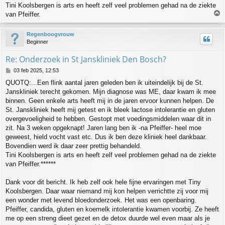
Tini Koolsbergen is arts en heeft zelf veel problemen gehad na de ziekte
van Pfeiffer.
h
Regenboogvrouw
o
Beginner
o
g
Re: Onderzoek in St Janskliniek Den Bosch?
B
03 feb 2025, 12:53
e
QUOTQ:...Een flink aantal jaren geleden ben ik uiteindelijk bij de St.
r
Janskliniek terecht gekomen. Mijn diagnose was ME, daar kwam ik mee
i
c
binnen. Geen enkele arts heeft mij in de jaren ervoor kunnen helpen. De
h
St. Janskliniek heeft mij getest en ik bleek lactose intolerantie en gluten
t
overgevoeligheid te hebben. Gestopt met voedingsmiddelen waar dit in
zit. Na 3 weken opgeknapt! Jaren lang ben ik -na Pfeiffer- heel moe
geweest, hield vocht vast etc. Dus ik ben deze kliniek heel dankbaar.
Bovendien werd ik daar zeer prettig behandeld.
Tini Koolsbergen is arts en heeft zelf veel problemen gehad na de ziekte
van Pfeiffer.******
Dank voor dit bericht. Ik heb zelf ook hele fijne ervaringen met Tiny
Koolsbergen. Daar waar niemand mij kon helpen verrichtte zij voor mij
een wonder met levend bloedonderzoek. Het was een openbaring.
Pfeiffer, candida, gluten en koemelk intolerantie kwamen voorbij. Ze heeft
me op een streng dieet gezet en de detox duurde wel even maar als je