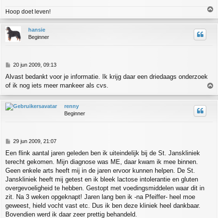
Hoop doet leven!
h
hansie
o
Beginner
o
g
B
20 jun 2009, 09:13
e
Alvast bedankt voor je informatie. Ik krijg daar een driedaags onderzoek
r
of ik nog iets meer mankeer als cvs.
i
c
h
h
renny
t
o
Beginner
o
g
B
29 jun 2009, 21:07
e
Een flink aantal jaren geleden ben ik uiteindelijk bij de St. Janskliniek
r
terecht gekomen. Mijn diagnose was ME, daar kwam ik mee binnen.
i
c
Geen enkele arts heeft mij in de jaren ervoor kunnen helpen. De St.
h
Janskliniek heeft mij getest en ik bleek lactose intolerantie en gluten
t
overgevoeligheid te hebben. Gestopt met voedingsmiddelen waar dit in
zit. Na 3 weken opgeknapt! Jaren lang ben ik -na Pfeiffer- heel moe
geweest, hield vocht vast etc. Dus ik ben deze kliniek heel dankbaar.
Bovendien werd ik daar zeer prettig behandeld.