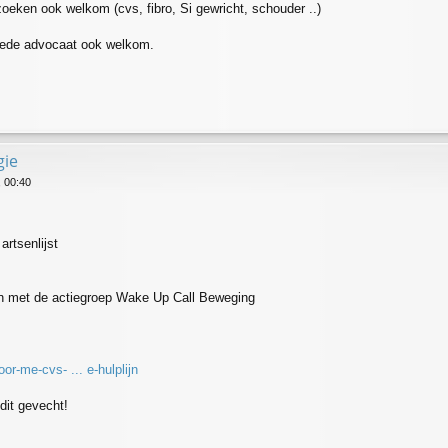
oeken ook welkom (cvs, fibro, Si gewricht, schouder ..)
oede advocaat ook welkom.
gie
 00:40
artsenlijst
n met de actiegroep Wake Up Call Beweging
or-me-cvs- ... e-hulplijn
dit gevecht!