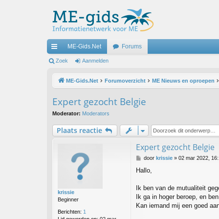
ME-Gids.Net
Forums
ne
Zoek
Aanmelden
lle
ME-Gids.Net
Forumoverzicht
ME Nieuws en oproepen
lin
Expert gezocht Belgie
ks
Moderator:
Moderators
Plaats reactie
Expert gezocht Belgie
B
door
krissie
»
02 mar 2022, 16
e
Hallo,
r
i
c
Ik ben van de mutualiteit geg
krissie
h
Ik ga in hoger beroep, en be
Beginner
t
Kan iemand mij een goed aanb
Berichten:
1