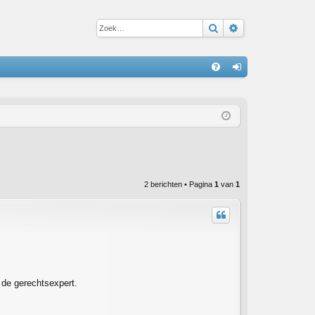
Zoek
Uitgebreid zoe
S
V
an
&
m
A
el
de
n
2 berichten • Pagina
1
van
1
 de gerechtsexpert.