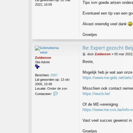
Lid geworden op:
02 mar
Tips ivm goede artsen onderz
2022, 16:09
Eventueel een tip van een g
Alvast oneindig veel dank
Groetjes
Re: Expert gezocht Bel
B
door
Zuiderzon
»
05 mar 2022,
Zuiderzon
e
Beste,
Site Admin
r
i
c
Mogelijk heb je wat aan onze 
Berichten:
2997
h
https://www.me-gids.net/arts/
Lid geworden op:
13 okt
t
2005, 10:48
Misschien ook contact neme
Locatie:
Onder de zon
C
https://wucb.be/
Contacteer:
o
n
Of de ME-vereniging
t
https://www.me-cvs.be/info-vo
a
c
t
Vast veel succes gewenst in 
e
e
Groetjes
r