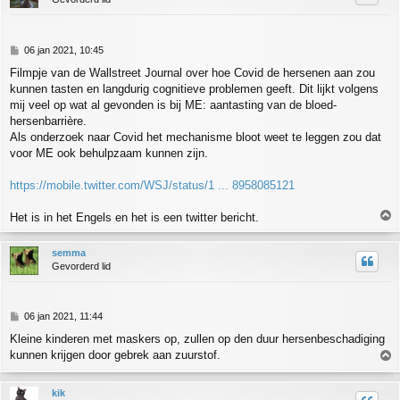
o
g
B
06 jan 2021, 10:45
e
Filmpje van de Wallstreet Journal over hoe Covid de hersenen aan zou
r
kunnen tasten en langdurig cognitieve problemen geeft. Dit lijkt volgens
i
c
mij veel op wat al gevonden is bij ME: aantasting van de bloed-
h
hersenbarrière.
t
Als onderzoek naar Covid het mechanisme bloot weet te leggen zou dat
voor ME ook behulpzaam kunnen zijn.
https://mobile.twitter.com/WSJ/status/1 ... 8958085121
Het is in het Engels en het is een twitter bericht.
h
semma
o
Gevorderd lid
o
g
B
06 jan 2021, 11:44
e
Kleine kinderen met maskers op, zullen op den duur hersenbeschadiging
r
kunnen krijgen door gebrek aan zuurstof.
i
c
h
h
kik
t
o