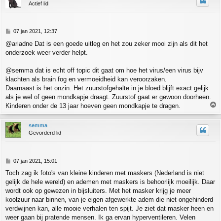
Actief lid
o
g
B
07 jan 2021, 12:37
e
@ariadne Dat is een goede uitleg en het zou zeker mooi zijn als dit het
r
onderzoek weer verder helpt.
i
c
h
@semma dat is echt off topic dit gaat om hoe het virus/een virus bijv
t
klachten als brain fog en vermoeidheid kan veroorzaken.
Daarnaast is het onzin. Het zuurstofgehalte in je bloed blijft exact gelijk
als je wel of geen mondkapje draagt. Zuurstof gaat er gewoon doorheen.
Kinderen onder de 13 jaar hoeven geen mondkapje te dragen.
h
semma
o
Gevorderd lid
o
g
B
07 jan 2021, 15:01
e
Toch zag ik foto's van kleine kinderen met maskers (Nederland is niet
r
gelijk de hele wereld) en ademen met maskers is behoorlijk moeilijk. Daar
i
c
wordt ook op gewezen in bijsluiters. Met het masker krijg je meer
h
koolzuur naar binnen, van je eigen afgewerkte adem die niet ongehinderd
t
verdwijnen kan, alle mooie verhalen ten spijt. Je ziet dat masker heen en
weer gaan bij pratende mensen. Ik ga ervan hyperventileren. Velen