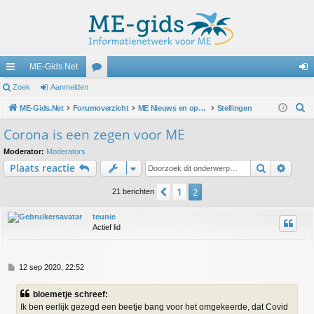
ME-Gids.Net
ne
Zoek
Aanmelden
or
an
Z
lle
ME-Gids.Net
Forumoverzicht
u
ME Nieuws en oproepen
Stellingen
m
o
lin
m
el
Corona is een zegen voor ME
e
ks
s
de
Moderator:
Moderators
k
Zoek
Uitge
Plaats reactie
n
1
Vorige
2
21 berichten
teunie
Actief lid
B
12 sep 2020, 22:52
e
r
bloemetje schreef:
i
Ik ben eerlijk gezegd een beetje bang voor het omgekeerde, dat Covid
c