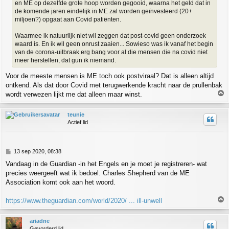
en ME op dezelfde grote hoop worden gegooid, waarna het geld dat in
h
de komende jaren eindelijk in ME zal worden geïnvesteerd (20+
t
miljoen?) opgaat aan Covid patiënten.
Waarmee ik natuurlijk niet wil zeggen dat post-covid geen onderzoek
waard is. En ik wil geen onrust zaaien... Sowieso was ik vanaf het begin
van de corona-uitbraak erg bang voor al die mensen die na covid niet
meer herstellen, dat gun ik niemand.
Voor de meeste mensen is ME toch ook postviraal? Dat is alleen altijd
ontkend. Als dat door Covid met terugwerkende kracht naar de prullenbak
wordt verwezen lijkt me dat alleen maar winst.
h
teunie
o
Actief lid
o
g
B
13 sep 2020, 08:38
e
Vandaag in de Guardian -in het Engels en je moet je registreren- wat
r
precies weergeeft wat ik bedoel. Charles Shepherd van de ME
i
c
Association komt ook aan het woord.
h
t
https://www.theguardian.com/world/2020/ ... ill-unwell
h
ariadne
o
Gevorderd lid