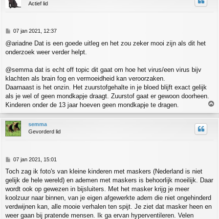
Actief lid
o
g
B
07 jan 2021, 12:37
e
@ariadne Dat is een goede uitleg en het zou zeker mooi zijn als dit het
r
onderzoek weer verder helpt.
i
c
h
@semma dat is echt off topic dit gaat om hoe het virus/een virus bijv
t
klachten als brain fog en vermoeidheid kan veroorzaken.
Daarnaast is het onzin. Het zuurstofgehalte in je bloed blijft exact gelijk
als je wel of geen mondkapje draagt. Zuurstof gaat er gewoon doorheen.
Kinderen onder de 13 jaar hoeven geen mondkapje te dragen.
h
semma
o
Gevorderd lid
o
g
B
07 jan 2021, 15:01
e
Toch zag ik foto's van kleine kinderen met maskers (Nederland is niet
r
gelijk de hele wereld) en ademen met maskers is behoorlijk moeilijk. Daar
i
c
wordt ook op gewezen in bijsluiters. Met het masker krijg je meer
h
koolzuur naar binnen, van je eigen afgewerkte adem die niet ongehinderd
t
verdwijnen kan, alle mooie verhalen ten spijt. Je ziet dat masker heen en
weer gaan bij pratende mensen. Ik ga ervan hyperventileren. Velen