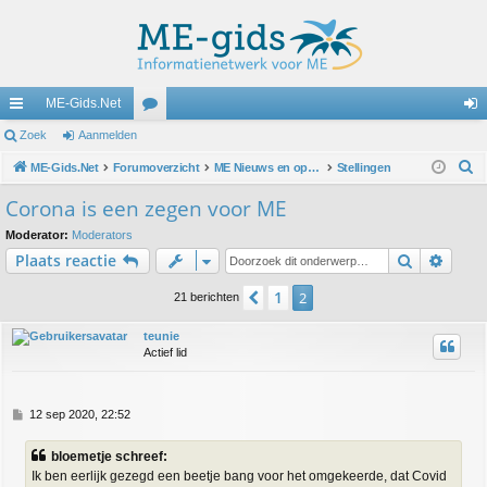
ME-Gids.Net
ne
Zoek
Aanmelden
or
an
Z
lle
ME-Gids.Net
Forumoverzicht
u
ME Nieuws en oproepen
Stellingen
m
o
lin
m
el
Corona is een zegen voor ME
e
ks
s
de
Moderator:
Moderators
k
Zoek
Uitge
Plaats reactie
n
1
Vorige
2
21 berichten
teunie
Actief lid
B
12 sep 2020, 22:52
e
r
bloemetje schreef:
i
Ik ben eerlijk gezegd een beetje bang voor het omgekeerde, dat Covid
c