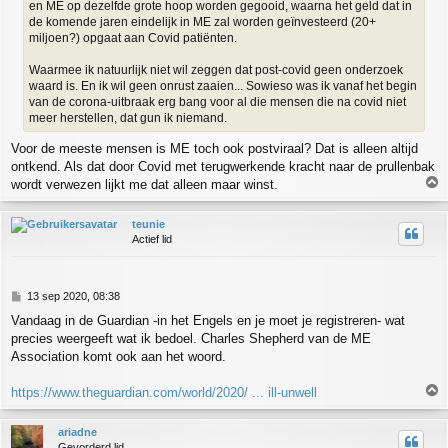
en ME op dezelfde grote hoop worden gegooid, waarna het geld dat in
h
de komende jaren eindelijk in ME zal worden geïnvesteerd (20+
t
miljoen?) opgaat aan Covid patiënten.
Waarmee ik natuurlijk niet wil zeggen dat post-covid geen onderzoek
waard is. En ik wil geen onrust zaaien... Sowieso was ik vanaf het begin
van de corona-uitbraak erg bang voor al die mensen die na covid niet
meer herstellen, dat gun ik niemand.
Voor de meeste mensen is ME toch ook postviraal? Dat is alleen altijd
ontkend. Als dat door Covid met terugwerkende kracht naar de prullenbak
wordt verwezen lijkt me dat alleen maar winst.
h
teunie
o
Actief lid
o
g
B
13 sep 2020, 08:38
e
Vandaag in de Guardian -in het Engels en je moet je registreren- wat
r
precies weergeeft wat ik bedoel. Charles Shepherd van de ME
i
c
Association komt ook aan het woord.
h
t
https://www.theguardian.com/world/2020/ ... ill-unwell
h
ariadne
o
Gevorderd lid