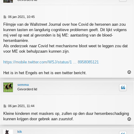
o
g
B
06 jan 2021, 10:45
e
Filmpje van de Wallstreet Journal over hoe Covid de hersenen aan zou
r
kunnen tasten en langdurig cognitieve problemen geeft. Dit lijkt volgens
i
c
mij veel op wat al gevonden is bij ME: aantasting van de bloed-
h
hersenbarrière.
t
Als onderzoek naar Covid het mechanisme bloot weet te leggen zou dat
voor ME ook behulpzaam kunnen zijn.
https://mobile.twitter.com/WSJ/status/1 ... 8958085121
Het is in het Engels en het is een twitter bericht.
h
semma
o
Gevorderd lid
o
g
B
06 jan 2021, 11:44
e
Kleine kinderen met maskers op, zullen op den duur hersenbeschadiging
r
kunnen krijgen door gebrek aan zuurstof.
i
c
h
h
kik
t
o