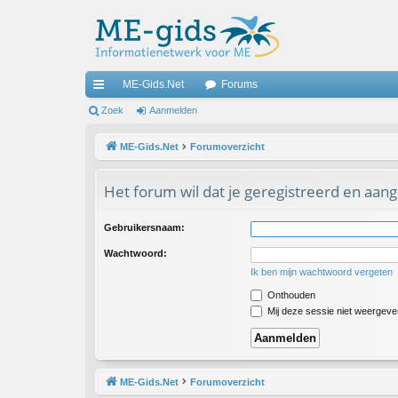
ME-Gids.Net
Forums
ne
Zoek
Aanmelden
lle
ME-Gids.Net
Forumoverzicht
lin
Het forum wil dat je geregistreerd en aan
ks
Gebruikersnaam:
Wachtwoord:
Ik ben mijn wachtwoord vergeten
Onthouden
Mij deze sessie niet weergeven 
ME-Gids.Net
Forumoverzicht