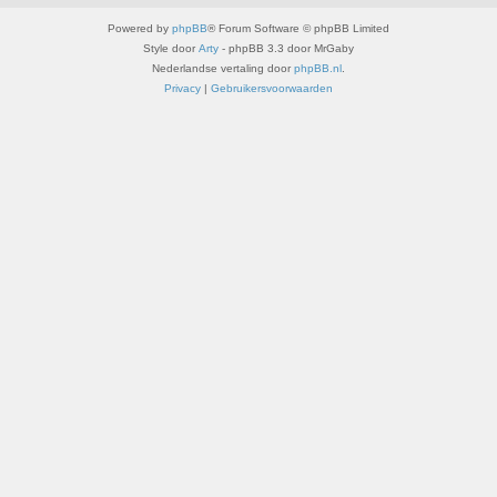
Powered by
phpBB
® Forum Software © phpBB Limited
Style door
Arty
- phpBB 3.3 door MrGaby
Nederlandse vertaling door
phpBB.nl
.
Privacy
|
Gebruikersvoorwaarden