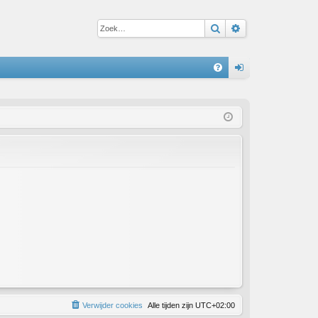
Zoek
Uitgebreid zoe
S
V
an
&
m
A
el
de
n
Verwijder cookies
Alle tijden zijn
UTC+02:00