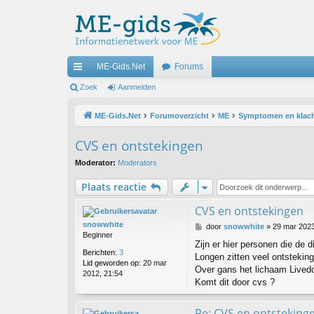
ME-Gids.Net
Forums
ne
Zoek
Aanmelden
lle
ME-Gids.Net
Forumoverzicht
ME
Symptomen en klac
lin
CVS en ontstekingen
ks
Moderator:
Moderators
Plaats reactie
CVS en ontstekingen
snowwhite
B
door
snowwhite
»
29 mar 2023
Beginner
e
Zijn er hier personen die de 
r
Berichten:
3
Longen zitten veel ontsteking
i
Lid geworden op:
20 mar
c
Over gans het lichaam Live
2012, 21:54
h
Komt dit door cvs ?
t
Re: CVS en ontsteking