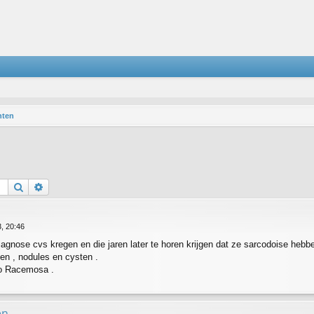
hten
Zoek
Uitgebreid zoeken
, 20:46
diagnose cvs kregen en die jaren later te horen krijgen dat ze sarcodoise hebb
en , nodules en cysten .
do Racemosa .
en