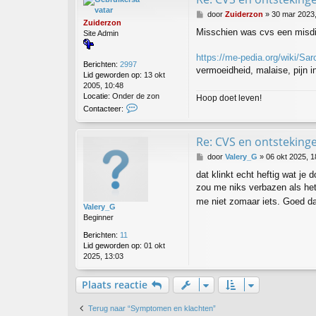
B
door
Zuiderzon
»
30 mar 2023,
Zuiderzon
e
Misschien was cvs een misd
Site Admin
r
i
c
https://me-pedia.org/wiki/Sar
Berichten:
2997
h
vermoeidheid, malaise, pijn 
Lid geworden op:
13 okt
t
2005, 10:48
Locatie:
Onder de zon
Hoop doet leven!
C
Contacteer:
o
n
t
Re: CVS en ontsteking
a
B
door
Valery_G
»
06 okt 2025, 1
c
e
t
dat klinkt echt heftig wat j
r
e
zou me niks verbazen als het
i
e
c
me niet zomaar iets. Goed dat 
r
Valery_G
h
Z
Beginner
t
u
i
Berichten:
11
d
Lid geworden op:
01 okt
e
2025, 13:03
r
z
Plaats reactie
o
n
Terug naar “Symptomen en klachten”