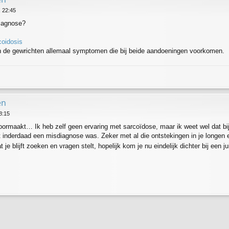
 22:45
iagnose?
coidosis
in de gewrichten allemaal symptomen die bij beide aandoeningen voorkomen.
en
8:15
e doormaakt… Ik heb zelf geen ervaring met sarcoïdose, maar ik weet wel dat b
 inderdaad een misdiagnose was. Zeker met al die ontstekingen in je longen 
je blijft zoeken en vragen stelt, hopelijk kom je nu eindelijk dichter bij een 