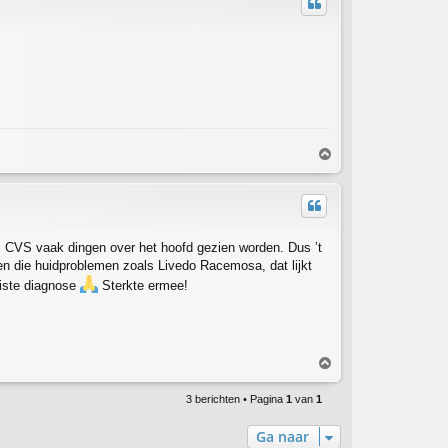
o
g
O
m
h
o
o
g
ij CVS vaak dingen over het hoofd gezien worden. Dus ’t
en die huidproblemen zoals Livedo Racemosa, dat lijkt
juiste diagnose
Sterkte ermee!
O
m
h
3 berichten • Pagina
1
van
1
o
o
Ga naar
g