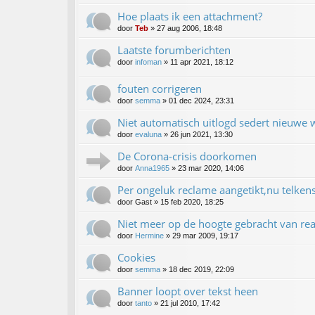
Hoe plaats ik een attachment?
door
Teb
»
27 aug 2006, 18:48
Laatste forumberichten
door
infoman
»
11 apr 2021, 18:12
fouten corrigeren
door
semma
»
01 dec 2024, 23:31
Niet automatisch uitlogd sedert nieuwe 
door
evaluna
»
26 jun 2021, 13:30
De Corona-crisis doorkomen
door
Anna1965
»
23 mar 2020, 14:06
Per ongeluk reclame aangetikt,nu telke
door
Gast
»
15 feb 2020, 18:25
Niet meer op de hoogte gebracht van rea
door
Hermine
»
29 mar 2009, 19:17
Cookies
door
semma
»
18 dec 2019, 22:09
Banner loopt over tekst heen
door
tanto
»
21 jul 2010, 17:42