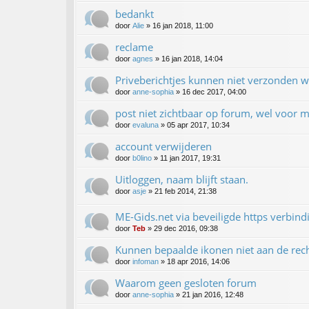
bedankt
door
Alie
»
16 jan 2018, 11:00
reclame
door
agnes
»
16 jan 2018, 14:04
Priveberichtjes kunnen niet verzonden 
door
anne-sophia
»
16 dec 2017, 04:00
post niet zichtbaar op forum, wel voor m
door
evaluna
»
05 apr 2017, 10:34
account verwijderen
door
b0lino
»
11 jan 2017, 19:31
Uitloggen, naam blijft staan.
door
asje
»
21 feb 2014, 21:38
ME-Gids.net via beveiligde https verbind
door
Teb
»
29 dec 2016, 09:38
Kunnen bepaalde ikonen niet aan de rech
door
infoman
»
18 apr 2016, 14:06
Waarom geen gesloten forum
door
anne-sophia
»
21 jan 2016, 12:48