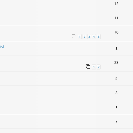
12
n
11
70
1
2
3
4
5
ist
1
23
1
2
5
3
1
7