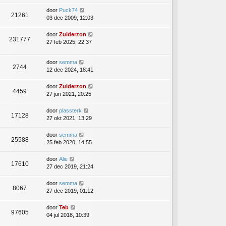
door
Puck74
21261
03 dec 2009, 12:03
door
Zuiderzon
231777
27 feb 2025, 22:37
door
semma
2744
12 dec 2024, 18:41
door
Zuiderzon
4459
27 jun 2021, 20:25
door
plassterk
17128
27 okt 2021, 13:29
door
semma
25588
25 feb 2020, 14:55
door
Alie
17610
27 dec 2019, 21:24
door
semma
8067
27 dec 2019, 01:12
door
Teb
97605
04 jul 2018, 10:39