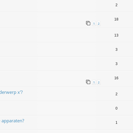
2
18
1
2
13
3
3
16
1
2
derwerp x'?
2
0
 apparaten?
1