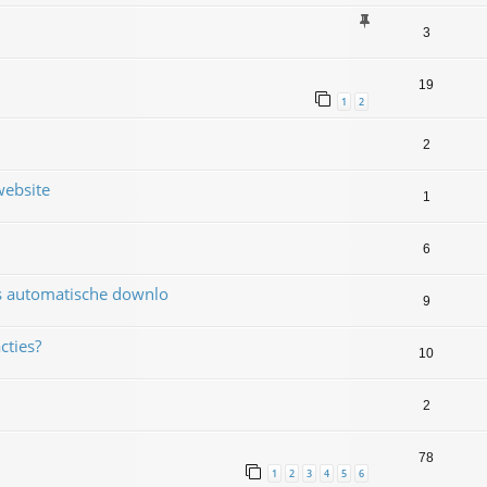
3
19
1
2
2
website
1
6
ns automatische downlo
9
cties?
10
2
78
1
2
3
4
5
6