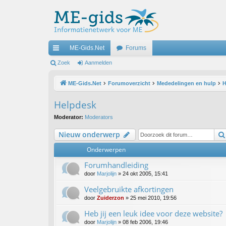
ME-Gids.Net
Forums
ne
Zoek
Aanmelden
lle
ME-Gids.Net
Forumoverzicht
Mededelingen en hulp
H
lin
Helpdesk
ks
Moderator:
Moderators
Nieuw onderwerp
Onderwerpen
Forumhandleiding
door
Marjolijn
»
24 okt 2005, 15:41
Veelgebruikte afkortingen
door
Zuiderzon
»
25 mei 2010, 19:56
Heb jij een leuk idee voor deze website?
door
Marjolijn
»
08 feb 2006, 19:46