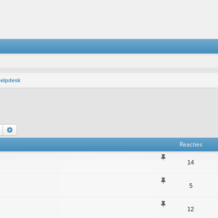
elpdesk
Zoek
Uitgebreid zoeken
Reacties
14
5
12