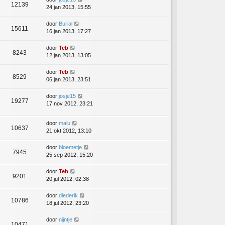
12139
24 jan 2013, 15:55
door
Burial
15611
16 jan 2013, 17:27
door
Teb
8243
12 jan 2013, 13:05
door
Teb
8529
06 jan 2013, 23:51
door
josje15
19277
17 nov 2012, 23:21
door
malu
10637
21 okt 2012, 13:10
door
bloemetje
7945
25 sep 2012, 15:20
door
Teb
9201
20 jul 2012, 02:38
door
diederik
10786
18 jul 2012, 23:20
door
nijntje
10471