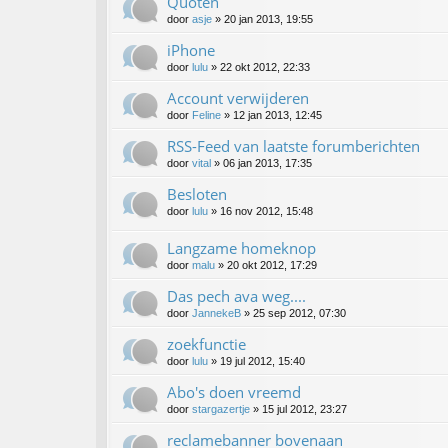
Quoten
door
asje
»
20 jan 2013, 19:55
iPhone
door
lulu
»
22 okt 2012, 22:33
Account verwijderen
door
Feline
»
12 jan 2013, 12:45
RSS-Feed van laatste forumberichten
door
vital
»
06 jan 2013, 17:35
Besloten
door
lulu
»
16 nov 2012, 15:48
Langzame homeknop
door
malu
»
20 okt 2012, 17:29
Das pech ava weg....
door
JannekeB
»
25 sep 2012, 07:30
zoekfunctie
door
lulu
»
19 jul 2012, 15:40
Abo's doen vreemd
door
stargazertje
»
15 jul 2012, 23:27
reclamebanner bovenaan