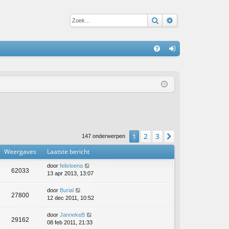
Zoek
Uitgebreid zoe
S
V
an
&
m
A
el
de
n
2
3
1
Volgende
147 onderwerpen
Weergaves
Laatste bericht
door
felixloena
62033
13 apr 2013, 13:07
door
Burial
27800
12 dec 2011, 10:52
door
JannekeB
29162
08 feb 2011, 21:33