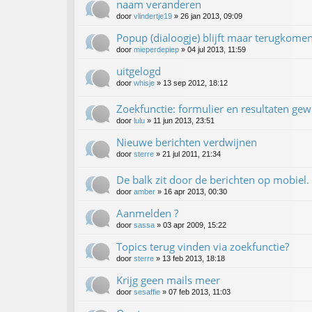
naam veranderen
door
vlindertje19
»
26 jan 2013, 09:09
Popup (dialoogje) blijft maar terugkome
door
mieperdepiep
»
04 jul 2013, 11:59
uitgelogd
door
whisje
»
13 sep 2012, 18:12
Zoekfunctie: formulier en resultaten gew
door
lulu
»
11 jun 2013, 23:51
Nieuwe berichten verdwijnen
door
sterre
»
21 jul 2011, 21:34
De balk zit door de berichten op mobiel.
door
amber
»
16 apr 2013, 00:30
Aanmelden ?
door
sassa
»
03 apr 2009, 15:22
Topics terug vinden via zoekfunctie?
door
sterre
»
13 feb 2013, 18:18
Krijg geen mails meer
door
sesaffie
»
07 feb 2013, 11:03