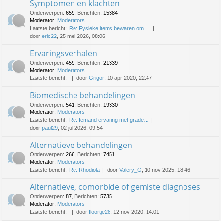
Symptomen en klachten
Onderwerpen
:
659
,
Berichten
:
15384
Moderator:
Moderators
Laatste bericht:
Re: Fysieke items bewaren om …
door
eric22
, 25 mei 2026, 08:06
Ervaringsverhalen
Onderwerpen
:
459
,
Berichten
:
21339
Moderator:
Moderators
Laatste bericht:
door
Grigor
, 10 apr 2020, 22:47
Biomedische behandelingen
Onderwerpen
:
541
,
Berichten
:
19330
Moderator:
Moderators
Laatste bericht:
Re: Iemand ervaring met grade…
door
paul29
, 02 jul 2026, 09:54
Alternatieve behandelingen
Onderwerpen
:
266
,
Berichten
:
7451
Moderator:
Moderators
Laatste bericht:
Re: Rhodiola
door
Valery_G
, 10 nov 2025, 18:46
Alternatieve, comorbide of gemiste diagnoses
Onderwerpen
:
87
,
Berichten
:
5735
Moderator:
Moderators
Laatste bericht:
door
floortje28
, 12 nov 2020, 14:01