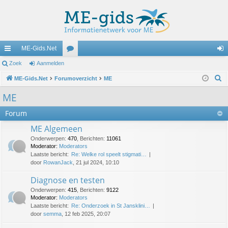
ME-Gids.Net
ne
Zoek
Aanmelden
or
an
Z
lle
ME-Gids.Net
Forumoverzicht
u
ME
m
o
lin
m
el
ME
e
ks
s
de
Forum
k
n
ME Algemeen
Onderwerpen
:
470
,
Berichten
:
11061
Moderator:
Moderators
Laatste bericht:
Re: Welke rol speelt stigmati…
door
RowanJack
, 21 jul 2024, 10:10
Diagnose en testen
Onderwerpen
:
415
,
Berichten
:
9122
Moderator:
Moderators
Laatste bericht:
Re: Onderzoek in St Jansklini…
door
semma
, 12 feb 2025, 20:07