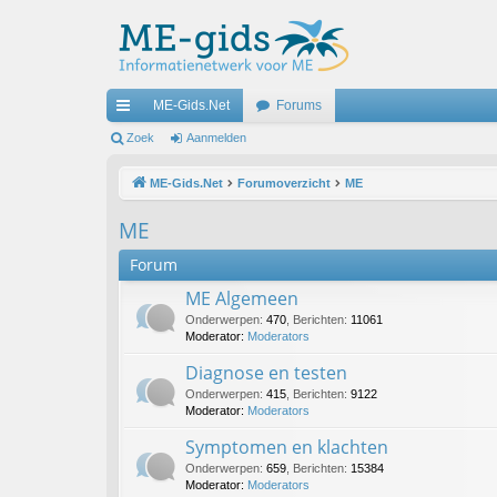
ME-Gids.Net
Forums
ne
Zoek
Aanmelden
lle
ME-Gids.Net
Forumoverzicht
ME
lin
ME
ks
Forum
ME Algemeen
Onderwerpen
:
470
,
Berichten
:
11061
Moderator:
Moderators
Diagnose en testen
Onderwerpen
:
415
,
Berichten
:
9122
Moderator:
Moderators
Symptomen en klachten
Onderwerpen
:
659
,
Berichten
:
15384
Moderator:
Moderators