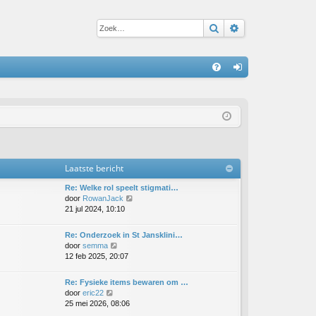
Zoek
Uitgebreid zoe
S
V
an
&
m
A
el
de
Laatste bericht
n
Re: Welke rol speelt stigmati…
B
door
RowanJack
e
21 jul 2024, 10:10
k
i
Re: Onderzoek in St Jansklini…
j
B
door
semma
k
e
12 feb 2025, 20:07
l
k
a
i
Re: Fysieke items bewaren om …
a
j
B
door
eric22
t
k
e
25 mei 2026, 08:06
s
l
k
t