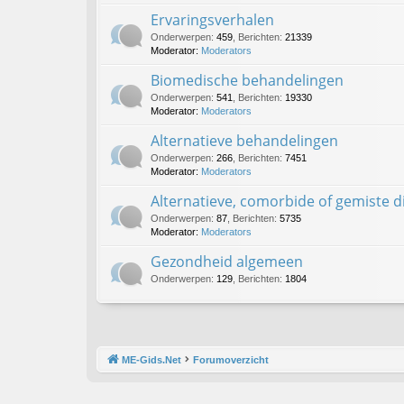
Ervaringsverhalen
Onderwerpen
:
459
,
Berichten
:
21339
Moderator:
Moderators
Biomedische behandelingen
Onderwerpen
:
541
,
Berichten
:
19330
Moderator:
Moderators
Alternatieve behandelingen
Onderwerpen
:
266
,
Berichten
:
7451
Moderator:
Moderators
Alternatieve, comorbide of gemiste 
Onderwerpen
:
87
,
Berichten
:
5735
Moderator:
Moderators
Gezondheid algemeen
Onderwerpen
:
129
,
Berichten
:
1804
ME-Gids.Net
Forumoverzicht