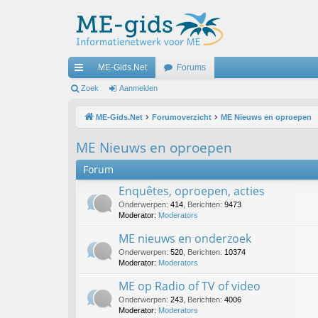
ME-Gids.Net
Forums
ne
Zoek
Aanmelden
lle
ME-Gids.Net
Forumoverzicht
ME Nieuws en oproepen
lin
ME Nieuws en oproepen
ks
Forum
Enquêtes, oproepen, acties
Onderwerpen
:
414
,
Berichten
:
9473
Moderator:
Moderators
ME nieuws en onderzoek
Onderwerpen
:
520
,
Berichten
:
10374
Moderator:
Moderators
ME op Radio of TV of video
Onderwerpen
:
243
,
Berichten
:
4006
Moderator:
Moderators