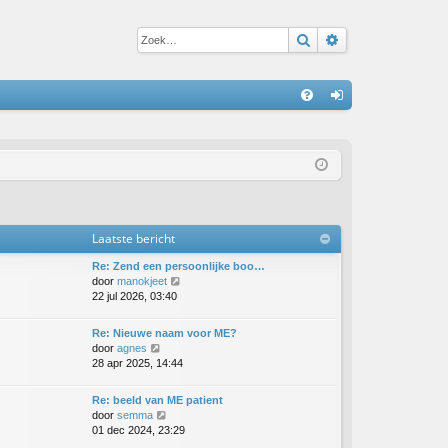
Zoek
Uitgebreid zoe
S
V
an
&
m
A
el
de
Laatste bericht
n
Re: Zend een persoonlijke boo…
B
door
manokjeet
e
22 jul 2026, 03:40
k
i
Re: Nieuwe naam voor ME?
j
B
door
agnes
k
e
28 apr 2025, 14:44
l
k
a
i
Re: beeld van ME patient
a
j
B
door
semma
t
k
e
01 dec 2024, 23:29
s
l
k
t