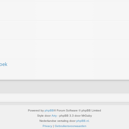
oek
Powered by
phpBB
® Forum Software © phpBB Limited
Style door
Arty
- phpBB 3.3 door MrGaby
Nederlandse vertaling door
phpBB.nl
.
Privacy
|
Gebruikersvoorwaarden