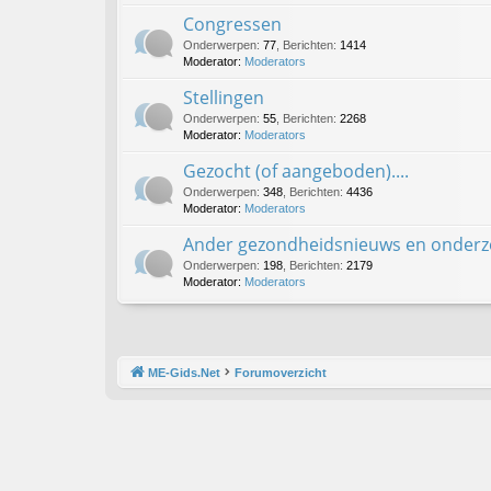
Congressen
Onderwerpen
:
77
,
Berichten
:
1414
Moderator:
Moderators
Stellingen
Onderwerpen
:
55
,
Berichten
:
2268
Moderator:
Moderators
Gezocht (of aangeboden)....
Onderwerpen
:
348
,
Berichten
:
4436
Moderator:
Moderators
Ander gezondheidsnieuws en onderz
Onderwerpen
:
198
,
Berichten
:
2179
Moderator:
Moderators
ME-Gids.Net
Forumoverzicht