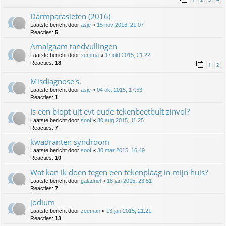
Darmparasieten (2016)
Laatste bericht door
asje
«
15 nov 2016, 21:07
Reacties:
5
Amalgaam tandvullingen
Laatste bericht door
semma
«
17 okt 2015, 21:22
Reacties:
18
1
2
Misdiagnose's.
Laatste bericht door
asje
«
04 okt 2015, 17:53
Reacties:
1
Is een biopt uit evt oude tekenbeetbult zinvol?
Laatste bericht door
soof
«
30 aug 2015, 11:25
Reacties:
7
kwadranten syndroom
Laatste bericht door
soof
«
30 mar 2015, 16:49
Reacties:
10
Wat kan ik doen tegen een tekenplaag in mijn huis?
Laatste bericht door
galadriel
«
18 jan 2015, 23:51
Reacties:
7
jodium
Laatste bericht door
zeeman
«
13 jan 2015, 21:21
Reacties:
13