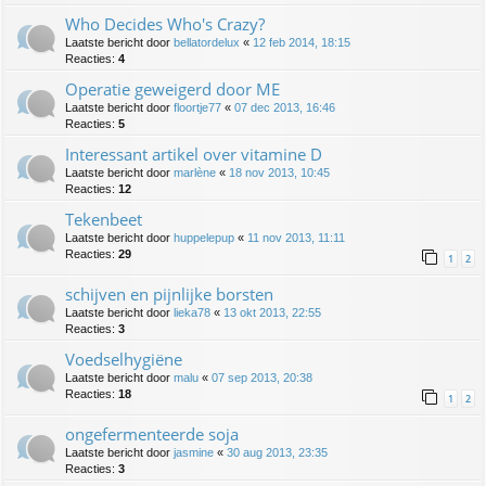
Who Decides Who's Crazy?
Laatste bericht door
bellatordelux
«
12 feb 2014, 18:15
Reacties:
4
Operatie geweigerd door ME
Laatste bericht door
floortje77
«
07 dec 2013, 16:46
Reacties:
5
Interessant artikel over vitamine D
Laatste bericht door
marlène
«
18 nov 2013, 10:45
Reacties:
12
Tekenbeet
Laatste bericht door
huppelepup
«
11 nov 2013, 11:11
Reacties:
29
1
2
schijven en pijnlijke borsten
Laatste bericht door
lieka78
«
13 okt 2013, 22:55
Reacties:
3
Voedselhygiëne
Laatste bericht door
malu
«
07 sep 2013, 20:38
Reacties:
18
1
2
ongefermenteerde soja
Laatste bericht door
jasmine
«
30 aug 2013, 23:35
Reacties:
3