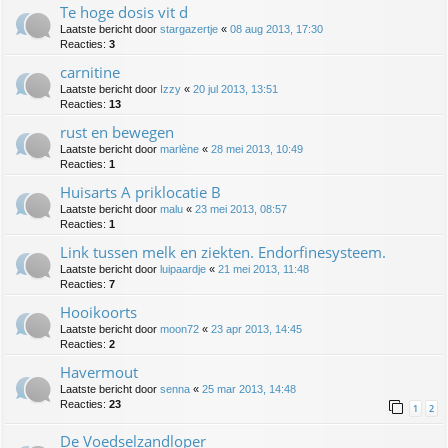
Te hoge dosis vit d
Laatste bericht door
stargazertje
«
08 aug 2013, 17:30
Reacties:
3
carnitine
Laatste bericht door
Izzy
«
20 jul 2013, 13:51
Reacties:
13
rust en bewegen
Laatste bericht door
marlène
«
28 mei 2013, 10:49
Reacties:
1
Huisarts A priklocatie B
Laatste bericht door
malu
«
23 mei 2013, 08:57
Reacties:
1
Link tussen melk en ziekten. Endorfinesysteem.
Laatste bericht door
luipaardje
«
21 mei 2013, 11:48
Reacties:
7
Hooikoorts
Laatste bericht door
moon72
«
23 apr 2013, 14:45
Reacties:
2
Havermout
Laatste bericht door
senna
«
25 mar 2013, 14:48
Reacties:
23
1
2
De Voedselzandloper