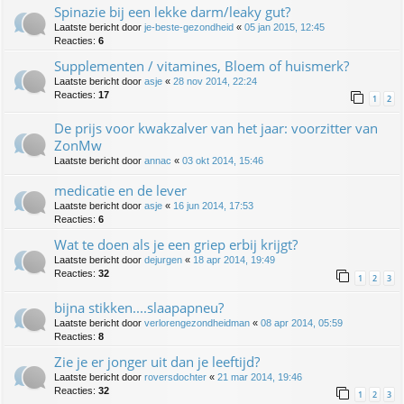
Spinazie bij een lekke darm/leaky gut?
Laatste bericht door
je-beste-gezondheid
«
05 jan 2015, 12:45
Reacties:
6
Supplementen / vitamines, Bloem of huismerk?
Laatste bericht door
asje
«
28 nov 2014, 22:24
Reacties:
17
1
2
De prijs voor kwakzalver van het jaar: voorzitter van
ZonMw
Laatste bericht door
annac
«
03 okt 2014, 15:46
medicatie en de lever
Laatste bericht door
asje
«
16 jun 2014, 17:53
Reacties:
6
Wat te doen als je een griep erbij krijgt?
Laatste bericht door
dejurgen
«
18 apr 2014, 19:49
Reacties:
32
1
2
3
bijna stikken....slaapapneu?
Laatste bericht door
verlorengezondheidman
«
08 apr 2014, 05:59
Reacties:
8
Zie je er jonger uit dan je leeftijd?
Laatste bericht door
roversdochter
«
21 mar 2014, 19:46
Reacties:
32
1
2
3