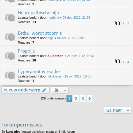
Reacties:
9
Neuropathische pijn
Laatste bericht door
marlène
«
05 dec 2012, 21:56
Reacties:
23
1
2
Eetbui wordt stoornis
Laatste bericht door
asje
«
04 dec 2012, 22:01
Reacties:
7
Propolis
Laatste bericht door
Zuiderzon
«
24 nov 2012, 16:37
Reacties:
16
1
2
hyperparathyreoïdie
Laatste bericht door
felixloena
«
15 okt 2012, 10:05
Reacties:
1
Nieuw onderwerp
2
3
1
Volgende
129 onderwerpen
Ga naar
Forumpermissies
Je
kunt niet
nieuwe berichten plaatsen in dit forum