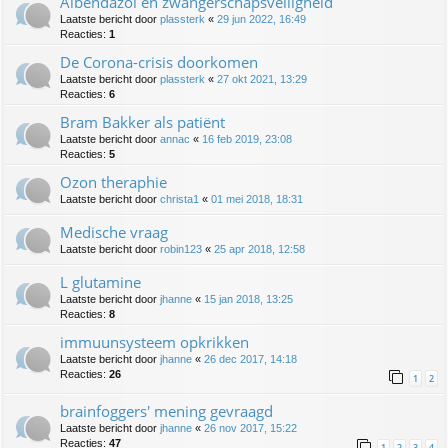
Albendazol en zwangerschapsveiligheid
Laatste bericht door
plassterk
«
29 jun 2022, 16:49
Reacties:
1
De Corona-crisis doorkomen
Laatste bericht door
plassterk
«
27 okt 2021, 13:29
Reacties:
6
Bram Bakker als patiënt
Laatste bericht door
annac
«
16 feb 2019, 23:08
Reacties:
5
Ozon theraphie
Laatste bericht door
christa1
«
01 mei 2018, 18:31
Medische vraag
Laatste bericht door
robin123
«
25 apr 2018, 12:58
L glutamine
Laatste bericht door
jhanne
«
15 jan 2018, 13:25
Reacties:
8
immuunsysteem opkrikken
Laatste bericht door
jhanne
«
26 dec 2017, 14:18
Reacties:
26
1
2
brainfoggers' mening gevraagd
Laatste bericht door
jhanne
«
26 nov 2017, 15:22
Reacties:
47
1
2
3
4