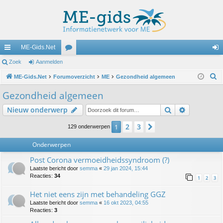
ME-Gids.Net
ne
Zoek
Aanmelden
or
an
Z
lle
ME-Gids.Net
Forumoverzicht
u
ME
Gezondheid algemeen
m
o
lin
m
el
Gezondheid algemeen
e
ks
s
de
Zoek
Uitgebreid
Nieuw onderwerp
k
n
2
3
1
Volgende
129 onderwerpen
Onderwerpen
Post Corona vermoeidheidssyndroom (?)
Laatste bericht door
semma
«
29 jan 2024, 15:44
Reacties:
34
1
2
3
Het niet eens zijn met behandeling GGZ
Laatste bericht door
semma
«
16 okt 2023, 04:55
Reacties:
3