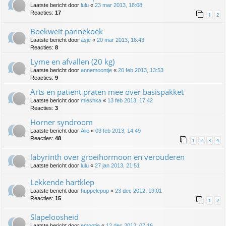
Laatste bericht door
lulu
«
23 mar 2013, 18:08
Reacties:
17
1
2
Boekweit pannekoek
Laatste bericht door
asje
«
20 mar 2013, 16:43
Reacties:
8
Lyme en afvallen (20 kg)
Laatste bericht door
annemoontje
«
20 feb 2013, 13:53
Reacties:
9
Arts en patiënt praten mee over basispakket
Laatste bericht door
mieshka
«
13 feb 2013, 17:42
Reacties:
3
Horner syndroom
Laatste bericht door
Alie
«
03 feb 2013, 14:49
Reacties:
48
1
2
3
4
labyrinth over groeihormoon en verouderen
Laatste bericht door
lulu
«
27 jan 2013, 21:51
Lekkende hartklep
Laatste bericht door
huppelepup
«
23 dec 2012, 19:01
Reacties:
15
1
2
Slapeloosheid
Laatste bericht door
emootje
«
12 dec 2012, 07:16