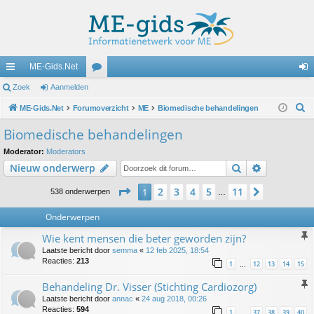
ME-Gids.Net
ne
Zoek
Aanmelden
or
an
Z
lle
ME-Gids.Net
Forumoverzicht
u
ME
Biomedische behandelingen
m
o
lin
m
el
Biomedische behandelingen
e
ks
s
de
Moderator:
Moderators
k
Zoek
Uitgebreid
Nieuw onderwerp
n
Pagina
1
van
11
2
3
4
5
11
1
Volgende
538 onderwerpen
…
Onderwerpen
Wie kent mensen die beter geworden zijn?
Laatste bericht door
semma
«
12 feb 2025, 18:54
Reacties:
213
1
12
13
14
15
…
Behandeling Dr. Visser (Stichting Cardiozorg)
Laatste bericht door
annac
«
24 aug 2018, 00:26
Reacties:
594
1
37
38
39
40
…