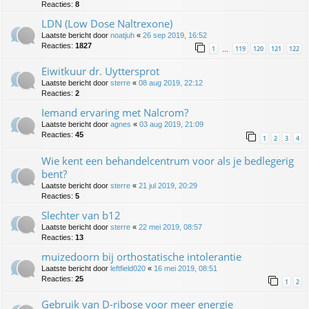
Reacties:
8
LDN (Low Dose Naltrexone)
Laatste bericht door
noatjuh
«
26 sep 2019, 16:52
Reacties:
1827
1
119
120
121
122
…
Eiwitkuur dr. Uyttersprot
Laatste bericht door
sterre
«
08 aug 2019, 22:12
Reacties:
2
Iemand ervaring met Nalcrom?
Laatste bericht door
agnes
«
03 aug 2019, 21:09
Reacties:
45
1
2
3
4
Wie kent een behandelcentrum voor als je bedlegerig
bent?
Laatste bericht door
sterre
«
21 jul 2019, 20:29
Reacties:
5
Slechter van b12
Laatste bericht door
sterre
«
22 mei 2019, 08:57
Reacties:
13
muizedoorn bij orthostatische intolerantie
Laatste bericht door
leftfield020
«
16 mei 2019, 08:51
Reacties:
25
1
2
Gebruik van D-ribose voor meer energie