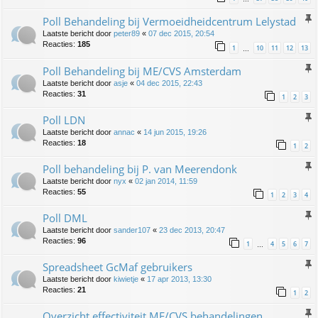
Poll Behandeling bij Vermoeidheidcentrum Lelystad
Laatste bericht door
peter89
«
07 dec 2015, 20:54
Reacties:
185
1
10
11
12
13
…
Poll Behandeling bij ME/CVS Amsterdam
Laatste bericht door
asje
«
04 dec 2015, 22:43
Reacties:
31
1
2
3
Poll LDN
Laatste bericht door
annac
«
14 jun 2015, 19:26
Reacties:
18
1
2
Poll behandeling bij P. van Meerendonk
Laatste bericht door
nyx
«
02 jan 2014, 11:59
Reacties:
55
1
2
3
4
Poll DML
Laatste bericht door
sander107
«
23 dec 2013, 20:47
Reacties:
96
1
4
5
6
7
…
Spreadsheet GcMaf gebruikers
Laatste bericht door
kiwietje
«
17 apr 2013, 13:30
Reacties:
21
1
2
Overzicht effectiviteit ME/CVS behandelingen