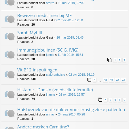
Laatste bericht door
sterre
«
10 mei 2019, 22:02
Reacties:
8
Bewezen medicijnen bij ME
Laatste bericht door
Gast
«
02 mei 2019, 12:50
Reacties:
10
Sarah Myhill
Laatste bericht door
Gast
«
16 mar 2019, 09:43
Reacties:
2
Immunoglobulinen (SCIG, IVIG)
Laatste bericht door
jannie
«
11 feb 2019, 15:31
Reacties:
38
1
2
3
Vit B12 inspuitingen
Laatste bericht door
slakkenhuisje
«
02 okt 2018, 16:19
Reacties:
601
1
38
39
40
41
…
Histame - Daosin (voedselintolerantie)
Laatste bericht door
jhanne
«
02 okt 2018, 15:57
Reacties:
74
1
2
3
4
5
Huisbezoek van de dokter voor ernstig zieke patienten
Laatste bericht door
annac
«
24 aug 2018, 00:28
Reacties:
1
Andere merken Carnitine?