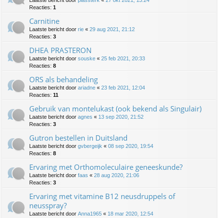
Laatste bericht door
plassterk
«
27 okt 2021, 13:24
Reacties:
1
Carnitine
Laatste bericht door
rie
«
29 aug 2021, 21:12
Reacties:
3
DHEA PRASTERON
Laatste bericht door
souske
«
25 feb 2021, 20:33
Reacties:
8
ORS als behandeling
Laatste bericht door
ariadne
«
23 feb 2021, 12:04
Reacties:
11
Gebruik van montelukast (ook bekend als Singulair)
Laatste bericht door
agnes
«
13 sep 2020, 21:52
Reacties:
3
Gutron bestellen in Duitsland
Laatste bericht door
gvbergeijk
«
08 sep 2020, 19:54
Reacties:
8
Ervaring met Orthomoleculaire geneeskunde?
Laatste bericht door
faas
«
28 aug 2020, 21:06
Reacties:
3
Ervaring met vitamine B12 neusdruppels of
neusspray?
Laatste bericht door
Anna1965
«
18 mar 2020, 12:54