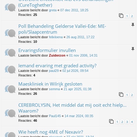
(CureToghether)
Laatste bericht door
greta
«
07 dec 2011, 18:25
Reacties:
25
1
2
Poll Behandeling Gelderse Vallei-Ede: ME-
poli/Slaapcentrum
Laatste bericht door
felixloena
«
26 aug 2011, 17:22
Reacties:
10
Ervaringsformulier invullen
Laatste bericht door
Zuiderzon
«
01 nov 2006, 14:31
Iemand ervaring met graded activity?
Laatste bericht door
paul29
«
02 jul 2026, 09:54
Reacties:
4
Maeskliniek in Wilrijk gesloten
Laatste bericht door
semma
«
21 apr 2025, 01:38
Reacties:
26
1
2
CEREBROLYSIN, Het middel dat mij ooit echt hielp...
Waarom?
Laatste bericht door
Paul145
«
14 mar 2024, 00:35
Reacties:
46
1
2
3
4
Wie heeft nog 4ME of Nexavir?