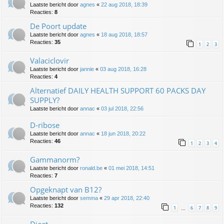
Laatste bericht door
agnes
«
22 aug 2018, 18:39
Reacties:
8
De Poort update
Laatste bericht door
agnes
«
18 aug 2018, 18:57
Reacties:
35
1
2
3
Valaciclovir
Laatste bericht door
jannie
«
03 aug 2018, 16:28
Reacties:
4
Alternatief DAILY HEALTH SUPPORT 60 PACKS DAY
SUPPLY?
Laatste bericht door
annac
«
03 jul 2018, 22:56
D-ribose
Laatste bericht door
annac
«
18 jun 2018, 20:22
Reacties:
46
1
2
3
4
Gammanorm?
Laatste bericht door
ronald.be
«
01 mei 2018, 14:51
Reacties:
7
Opgeknapt van B12?
Laatste bericht door
semma
«
29 apr 2018, 22:40
Reacties:
132
1
6
7
8
9
…