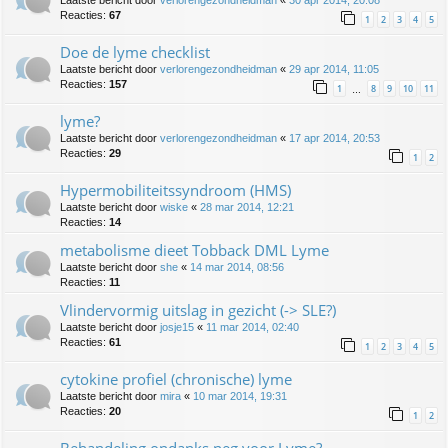
Reacties:
67
1
2
3
4
5
Doe de lyme checklist
Laatste bericht door
verlorengezondheidman
«
29 apr 2014, 11:05
Reacties:
157
1
8
9
10
11
…
lyme?
Laatste bericht door
verlorengezondheidman
«
17 apr 2014, 20:53
Reacties:
29
1
2
Hypermobiliteitssyndroom (HMS)
Laatste bericht door
wiske
«
28 mar 2014, 12:21
Reacties:
14
metabolisme dieet Tobback DML Lyme
Laatste bericht door
she
«
14 mar 2014, 08:56
Reacties:
11
Vlindervormig uitslag in gezicht (-> SLE?)
Laatste bericht door
josje15
«
11 mar 2014, 02:40
Reacties:
61
1
2
3
4
5
cytokine profiel (chronische) lyme
Laatste bericht door
mira
«
10 mar 2014, 19:31
Reacties:
20
1
2