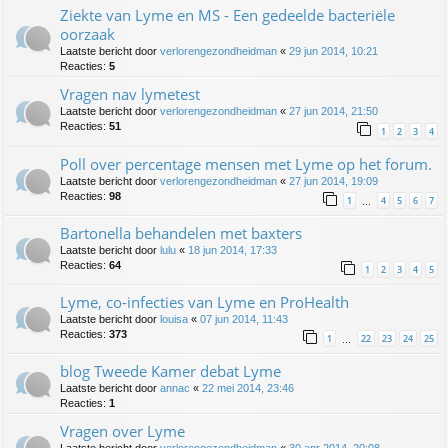
Ziekte van Lyme en MS - Een gedeelde bacteriële
oorzaak
Laatste bericht door
verlorengezondheidman
«
29 jun 2014, 10:21
Reacties:
5
Vragen nav lymetest
Laatste bericht door
verlorengezondheidman
«
27 jun 2014, 21:50
Reacties:
51
1
2
3
4
Poll over percentage mensen met Lyme op het forum.
Laatste bericht door
verlorengezondheidman
«
27 jun 2014, 19:09
Reacties:
98
1
4
5
6
7
…
Bartonella behandelen met baxters
Laatste bericht door
lulu
«
18 jun 2014, 17:33
Reacties:
64
1
2
3
4
5
Lyme, co-infecties van Lyme en ProHealth
Laatste bericht door
louisa
«
07 jun 2014, 11:43
Reacties:
373
1
22
23
24
25
…
blog Tweede Kamer debat Lyme
Laatste bericht door
annac
«
22 mei 2014, 23:46
Reacties:
1
Vragen over Lyme
Laatste bericht door
verlorengezondheidman
«
30 apr 2014, 20:08