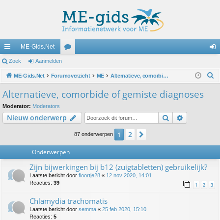
ME-Gids.Net
ne
Zoek
Aanmelden
or
an
Z
lle
ME-Gids.Net
Forumoverzicht
u
ME
Alternatieve, comorbide of gemiste diagnoses
m
o
lin
m
el
Alternatieve, comorbide of gemiste diagnoses
e
ks
s
de
Moderator:
Moderators
k
Zoek
Uitgebreid
Nieuw onderwerp
n
2
1
Volgende
87 onderwerpen
Onderwerpen
Zijn bijwerkingen bij b12 (zuigtabletten) gebruikelijk?
Laatste bericht door
floortje28
«
12 nov 2020, 14:01
Reacties:
39
1
2
3
Chlamydia trachomatis
Laatste bericht door
semma
«
25 feb 2020, 15:10
Reacties:
5