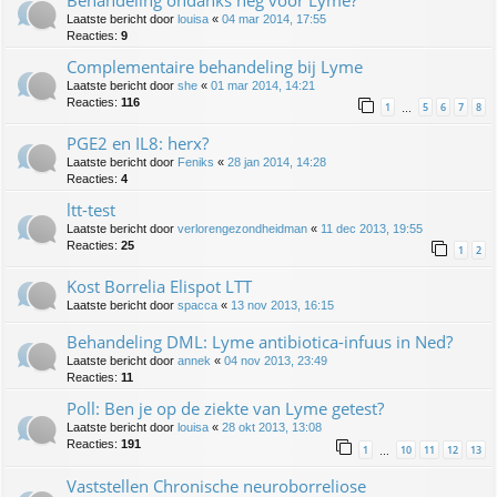
Behandeling ondanks neg voor Lyme?
Laatste bericht door
louisa
«
04 mar 2014, 17:55
Reacties:
9
Complementaire behandeling bij Lyme
Laatste bericht door
she
«
01 mar 2014, 14:21
Reacties:
116
1
5
6
7
8
…
PGE2 en IL8: herx?
Laatste bericht door
Feniks
«
28 jan 2014, 14:28
Reacties:
4
ltt-test
Laatste bericht door
verlorengezondheidman
«
11 dec 2013, 19:55
Reacties:
25
1
2
Kost Borrelia Elispot LTT
Laatste bericht door
spacca
«
13 nov 2013, 16:15
Behandeling DML: Lyme antibiotica-infuus in Ned?
Laatste bericht door
annek
«
04 nov 2013, 23:49
Reacties:
11
Poll: Ben je op de ziekte van Lyme getest?
Laatste bericht door
louisa
«
28 okt 2013, 13:08
Reacties:
191
1
10
11
12
13
…
Vaststellen Chronische neuroborreliose