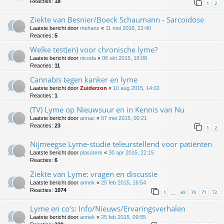
Reacties:
18
1
2
Ziekte van Besnier/Boeck Schaumann - Sarcoïdose
Laatste bericht door
mehans
«
11 mei 2016, 22:40
Reacties:
5
Welke test(en) voor chronische lyme?
Laatste bericht door
nicoda
«
06 okt 2015, 18:08
Reacties:
11
Cannabis tegen kanker en lyme
Laatste bericht door
Zuiderzon
«
10 aug 2015, 14:02
Reacties:
1
(TV) Lyme op Nieuwsuur en in Kennis van Nu
Laatste bericht door
annac
«
07 mei 2015, 00:21
Reacties:
23
1
2
Nijmeegse Lyme-studie teleurstellend voor patiënten
Laatste bericht door
plassterk
«
30 apr 2015, 22:15
Reacties:
6
Ziekte van Lyme: vragen en discussie
Laatste bericht door
annek
«
25 feb 2015, 16:54
Reacties:
1074
1
69
70
71
72
…
Lyme en co’s: Info/Nieuws/Ervaringsverhalen
Laatste bericht door
annek
«
25 feb 2015, 09:55