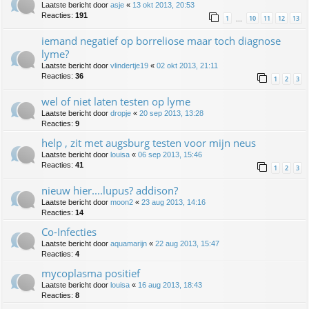
Laatste bericht door
asje
«
13 okt 2013, 20:53
Reacties:
191
1
10
11
12
13
…
iemand negatief op borreliose maar toch diagnose
lyme?
Laatste bericht door
vlindertje19
«
02 okt 2013, 21:11
Reacties:
36
1
2
3
wel of niet laten testen op lyme
Laatste bericht door
dropje
«
20 sep 2013, 13:28
Reacties:
9
help , zit met augsburg testen voor mijn neus
Laatste bericht door
louisa
«
06 sep 2013, 15:46
Reacties:
41
1
2
3
nieuw hier....lupus? addison?
Laatste bericht door
moon2
«
23 aug 2013, 14:16
Reacties:
14
Co-Infecties
Laatste bericht door
aquamarijn
«
22 aug 2013, 15:47
Reacties:
4
mycoplasma positief
Laatste bericht door
louisa
«
16 aug 2013, 18:43
Reacties:
8