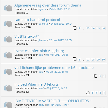
Algemene vraag over deze forum thema
Laatste bericht door
agnes
«
25 feb 2019, 17:15
Reacties:
1
samento-banderol protocol
Laatste bericht door
evaluna
«
24 feb 2019, 19:14
Reacties:
226
1
13
14
15
16
…
Vit B12 tekort?
Laatste bericht door
jhanne
«
23 nov 2017, 18:55
Reacties:
5
Lymetest Infectolab Augsburg
Laatste bericht door
asje
«
08 mei 2017, 20:56
Reacties:
1185
1
77
78
79
80
…
veel lichamelijke problemen door b6 intoxicatie
Laatste bericht door
asje
«
02 apr 2017, 18:57
Reacties:
21
1
2
Invloed Vitamine D tekort?
Laatste bericht door
soof
«
08 jul 2016, 14:12
Reacties:
57
1
2
3
4
LYME CENTRE MAASTRICHT........OPLICHTERS !!
Laatste bericht door
abby
«
03 jun 2016, 14:17