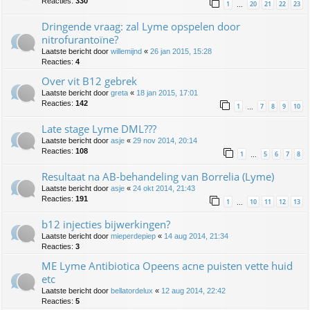
Reacties:
330
1
20
21
22
23
…
Dringende vraag: zal Lyme opspelen door
nitrofurantoïne?
Laatste bericht door
willemijnd
«
26 jan 2015, 15:28
Reacties:
4
Over vit B12 gebrek
Laatste bericht door
greta
«
18 jan 2015, 17:01
Reacties:
142
1
7
8
9
10
…
Late stage Lyme DML???
Laatste bericht door
asje
«
29 nov 2014, 20:14
Reacties:
108
1
5
6
7
8
…
Resultaat na AB-behandeling van Borrelia (Lyme)
Laatste bericht door
asje
«
24 okt 2014, 21:43
Reacties:
191
1
10
11
12
13
…
b12 injecties bijwerkingen?
Laatste bericht door
mieperdepiep
«
14 aug 2014, 21:34
Reacties:
3
ME Lyme Antibiotica Opeens acne puisten vette huid
etc
Laatste bericht door
bellatordelux
«
12 aug 2014, 22:42
Reacties:
5