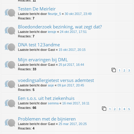
Reacties:
11
Testen De Meirleir
Laatste bericht door
fleurtje_5
«
30 okt 2017, 23:49
Reacties:
7
Bloedonderzoek bezinking, wat zegt dat?
Laatste bericht door
iensje
«
24 okt 2017, 17:51
Reacties:
7
DNA test 123andme
Laatste bericht door
Gast
«
15 okt 2017, 20:15
Mijn ervaringen bij DML
Laatste bericht door
Gast
«
25 jul 2017, 16:44
Reacties:
33
1
2
3
voedingsallergietest versus ademtest
Laatste bericht door
asje
«
09 jun 2017, 20:45
Reacties:
5
Een s.o.s. uit het ziekenhuis
Laatste bericht door
semma
«
16 mei 2017, 16:11
Reacties:
66
1
2
3
4
5
Problemen met de bijnieren
Laatste bericht door
Gast
«
25 mar 2017, 20:25
Reacties:
4