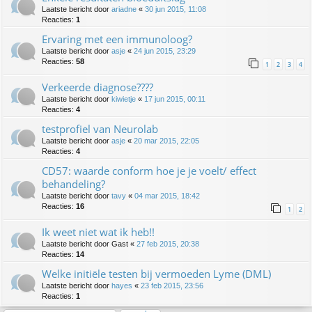
Laatste bericht door
ariadne
«
30 jun 2015, 11:08
Reacties:
1
Ervaring met een immunoloog?
Laatste bericht door
asje
«
24 jun 2015, 23:29
Reacties:
58
1
2
3
4
Verkeerde diagnose????
Laatste bericht door
kiwietje
«
17 jun 2015, 00:11
Reacties:
4
testprofiel van Neurolab
Laatste bericht door
asje
«
20 mar 2015, 22:05
Reacties:
4
CD57: waarde conform hoe je je voelt/ effect
behandeling?
Laatste bericht door
tavy
«
04 mar 2015, 18:42
Reacties:
16
1
2
Ik weet niet wat ik heb!!
Laatste bericht door
Gast
«
27 feb 2015, 20:38
Reacties:
14
Welke initiële testen bij vermoeden Lyme (DML)
Laatste bericht door
hayes
«
23 feb 2015, 23:56
Reacties:
1