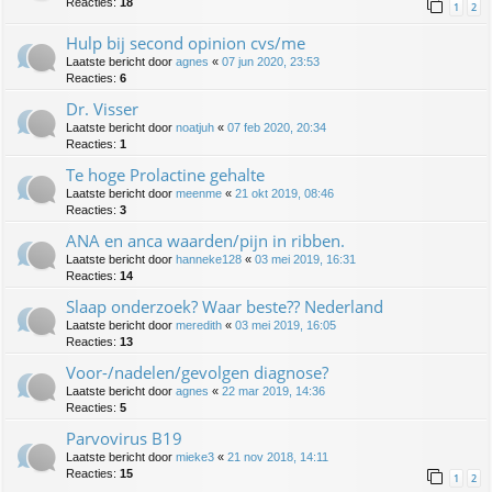
Reacties:
18
1
2
Hulp bij second opinion cvs/me
Laatste bericht door
agnes
«
07 jun 2020, 23:53
Reacties:
6
Dr. Visser
Laatste bericht door
noatjuh
«
07 feb 2020, 20:34
Reacties:
1
Te hoge Prolactine gehalte
Laatste bericht door
meenme
«
21 okt 2019, 08:46
Reacties:
3
ANA en anca waarden/pijn in ribben.
Laatste bericht door
hanneke128
«
03 mei 2019, 16:31
Reacties:
14
Slaap onderzoek? Waar beste?? Nederland
Laatste bericht door
meredith
«
03 mei 2019, 16:05
Reacties:
13
Voor-/nadelen/gevolgen diagnose?
Laatste bericht door
agnes
«
22 mar 2019, 14:36
Reacties:
5
Parvovirus B19
Laatste bericht door
mieke3
«
21 nov 2018, 14:11
Reacties:
15
1
2