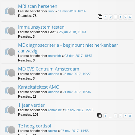
MRI scan hersenen
Laatste bericht door
soof
«
11 mei 2018, 16:14
Reacties:
78
1
2
3
4
5
6
Immuunsystem testen
Laatste bericht door
Gast
«
25 jan 2018, 19:03
Reacties:
3
ME diagnosecriteria - beginpunt niet herkenbaar
aanwezig
Laatste bericht door
meredith
«
03 dec 2017, 18:51
Reacties:
3
ME/CVS Centrum Amsterdam
Laatste bericht door
ariadne
«
23 nov 2017, 10:27
Reacties:
3
Kanteltafeltest AMC
Laatste bericht door
ariadne
«
21 nov 2017, 10:36
Reacties:
11
1 jaar verder
Laatste bericht door
ronald.be
«
07 nov 2017, 15:15
Reacties:
105
1
5
6
7
8
…
Te hoog cortisol
Laatste bericht door
sterre
«
07 nov 2017, 14:55