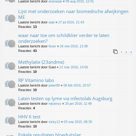
Laatste bericht door
ananasje
«
08 aug 2016, 12:41
Lijst met onderzoeken naar biomedische afwijkingen
ME
Laatste bericht door
asje
«
27 jul 2016, 21:43
Reacties:
13
waar naar toe om schildklier verder te laten
onderzoeken?
Laatste bericht door
feuer
«
26 mei 2016, 13:38
Reacties:
43
1
2
3
Methylatie (23andme)
Laatste bericht door
Gast
«
21 mar 2016, 14:56
Reacties:
10
RP Vitamino labo
Laatste bericht door
peter89
«
08 feb 2016, 20:57
Reacties:
10
Laten testen op lyme via infectolab Augsburg
Laatste bericht door
mjramzy
«
20 jan 2016, 11:48
Reacties:
4
HHV 6 test
Laatste bericht door
vicky12
«
03 sep 2015, 08:35
Reacties:
10
Enkele resultaten bloeduitslag