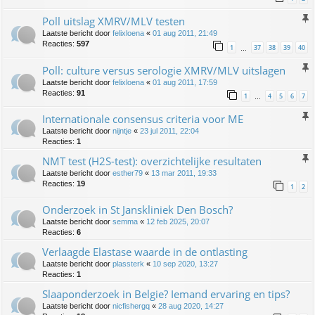
Poll uitslag XMRV/MLV testen
Laatste bericht door
felixloena
«
01 aug 2011, 21:49
Reacties:
597
1
37
38
39
40
…
Poll: culture versus serologie XMRV/MLV uitslagen
Laatste bericht door
felixloena
«
01 aug 2011, 17:59
Reacties:
91
1
4
5
6
7
…
Internationale consensus criteria voor ME
Laatste bericht door
nijntje
«
23 jul 2011, 22:04
Reacties:
1
NMT test (H2S-test): overzichtelijke resultaten
Laatste bericht door
esther79
«
13 mar 2011, 19:33
Reacties:
19
1
2
Onderzoek in St Janskliniek Den Bosch?
Laatste bericht door
semma
«
12 feb 2025, 20:07
Reacties:
6
Verlaagde Elastase waarde in de ontlasting
Laatste bericht door
plassterk
«
10 sep 2020, 13:27
Reacties:
1
Slaaponderzoek in Belgie? Iemand ervaring en tips?
Laatste bericht door
nicfishergq
«
28 aug 2020, 14:27