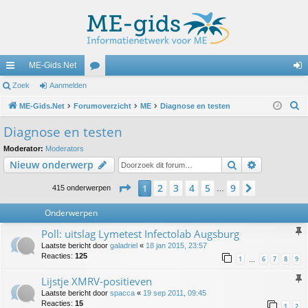
ME-Gids.Net
ne
Zoek
Aanmelden
or
an
Z
lle
ME-Gids.Net
Forumoverzicht
u
ME
Diagnose en testen
m
o
lin
m
el
Diagnose en testen
e
ks
s
de
Moderator:
Moderators
k
Zoek
Uitgebreid
Nieuw onderwerp
n
Pagina
1
van
9
2
3
4
5
9
1
Volgende
415 onderwerpen
…
Onderwerpen
Poll: uitslag Lymetest Infectolab Augsburg
Laatste bericht door
galadriel
«
18 jan 2015, 23:57
Reacties:
125
1
6
7
8
9
…
Lijstje XMRV-positieven
Laatste bericht door
spacca
«
19 sep 2011, 09:45
Reacties:
15
1
2