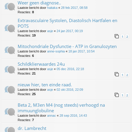
Weer geen diagnose..
Laatste bericht door
haitaka
«
28 feb 2017, 08:58
Reacties:
8
Extravasculaire Systolen, Diastolisch Hartfalen en
POTS
Laatste bericht door
asje
«
24 jan 2017, 00:19
Reacties:
19
1
2
Mitochondriale Dysfunctie - ATP in Granulozyten
Laatste bericht door
anne-sophia
«
18 jan 2017, 10:54
Reacties:
6
Schildklierwaardes 24u
Laatste bericht door
asje
«
05 dec 2016, 22:18
Reacties:
21
1
2
nieuw hier, ten einde raad.
Laatste bericht door
asje
«
02 okt 2016, 22:09
Reacties:
25
1
2
Beta 2, M3en M4 (nog steeds) verhoogd na
immuunglobuline
Laatste bericht door
annac
«
28 sep 2016, 14:43
Reacties:
7
dr. Lambrecht