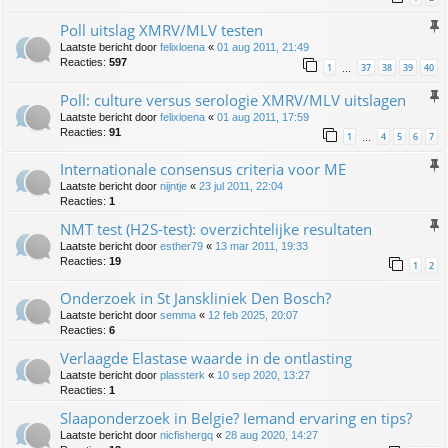
Poll uitslag XMRV/MLV testen
Laatste bericht door
felixloena
«
01 aug 2011, 21:49
Reacties:
597
1
37
38
39
40
…
Poll: culture versus serologie XMRV/MLV uitslagen
Laatste bericht door
felixloena
«
01 aug 2011, 17:59
Reacties:
91
1
4
5
6
7
…
Internationale consensus criteria voor ME
Laatste bericht door
nijntje
«
23 jul 2011, 22:04
Reacties:
1
NMT test (H2S-test): overzichtelijke resultaten
Laatste bericht door
esther79
«
13 mar 2011, 19:33
Reacties:
19
1
2
Onderzoek in St Janskliniek Den Bosch?
Laatste bericht door
semma
«
12 feb 2025, 20:07
Reacties:
6
Verlaagde Elastase waarde in de ontlasting
Laatste bericht door
plassterk
«
10 sep 2020, 13:27
Reacties:
1
Slaaponderzoek in Belgie? Iemand ervaring en tips?
Laatste bericht door
nicfishergq
«
28 aug 2020, 14:27