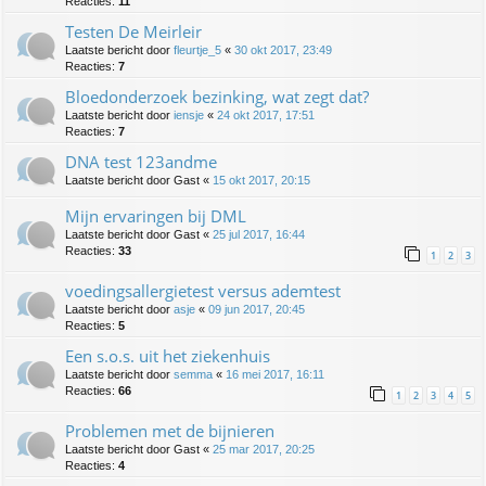
Reacties:
11
Testen De Meirleir
Laatste bericht door
fleurtje_5
«
30 okt 2017, 23:49
Reacties:
7
Bloedonderzoek bezinking, wat zegt dat?
Laatste bericht door
iensje
«
24 okt 2017, 17:51
Reacties:
7
DNA test 123andme
Laatste bericht door
Gast
«
15 okt 2017, 20:15
Mijn ervaringen bij DML
Laatste bericht door
Gast
«
25 jul 2017, 16:44
Reacties:
33
1
2
3
voedingsallergietest versus ademtest
Laatste bericht door
asje
«
09 jun 2017, 20:45
Reacties:
5
Een s.o.s. uit het ziekenhuis
Laatste bericht door
semma
«
16 mei 2017, 16:11
Reacties:
66
1
2
3
4
5
Problemen met de bijnieren
Laatste bericht door
Gast
«
25 mar 2017, 20:25
Reacties:
4