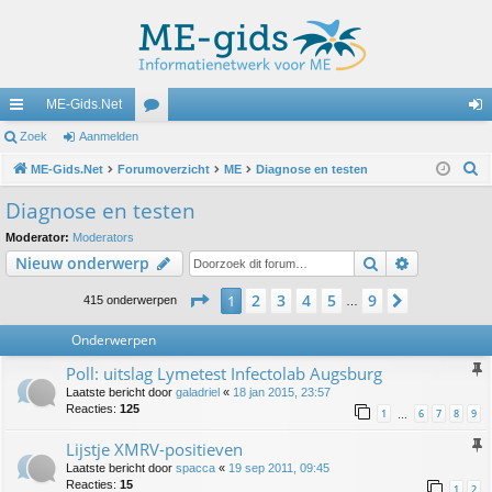
ME-Gids.Net
ne
Zoek
Aanmelden
or
an
Z
lle
ME-Gids.Net
Forumoverzicht
u
ME
Diagnose en testen
m
o
lin
m
el
Diagnose en testen
e
ks
s
de
Moderator:
Moderators
k
Zoek
Uitgebreid
Nieuw onderwerp
n
Pagina
1
van
9
2
3
4
5
9
1
Volgende
415 onderwerpen
…
Onderwerpen
Poll: uitslag Lymetest Infectolab Augsburg
Laatste bericht door
galadriel
«
18 jan 2015, 23:57
Reacties:
125
1
6
7
8
9
…
Lijstje XMRV-positieven
Laatste bericht door
spacca
«
19 sep 2011, 09:45
Reacties:
15
1
2