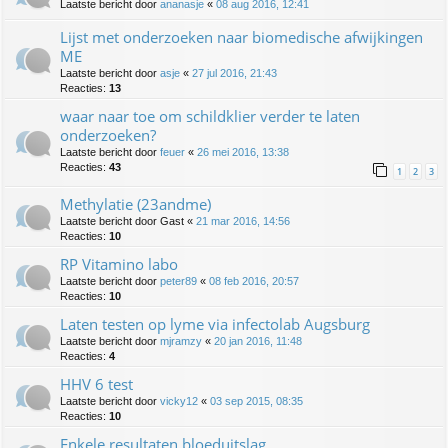
Laatste bericht door
ananasje
«
08 aug 2016, 12:41
Lijst met onderzoeken naar biomedische afwijkingen
ME
Laatste bericht door
asje
«
27 jul 2016, 21:43
Reacties:
13
waar naar toe om schildklier verder te laten
onderzoeken?
Laatste bericht door
feuer
«
26 mei 2016, 13:38
Reacties:
43
1
2
3
Methylatie (23andme)
Laatste bericht door
Gast
«
21 mar 2016, 14:56
Reacties:
10
RP Vitamino labo
Laatste bericht door
peter89
«
08 feb 2016, 20:57
Reacties:
10
Laten testen op lyme via infectolab Augsburg
Laatste bericht door
mjramzy
«
20 jan 2016, 11:48
Reacties:
4
HHV 6 test
Laatste bericht door
vicky12
«
03 sep 2015, 08:35
Reacties:
10
Enkele resultaten bloeduitslag