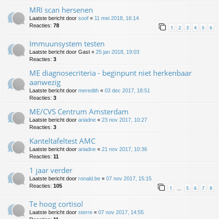
MRI scan hersenen
Laatste bericht door
soof
«
11 mei 2018, 16:14
Reacties:
78
1
2
3
4
5
6
Immuunsystem testen
Laatste bericht door
Gast
«
25 jan 2018, 19:03
Reacties:
3
ME diagnosecriteria - beginpunt niet herkenbaar
aanwezig
Laatste bericht door
meredith
«
03 dec 2017, 18:51
Reacties:
3
ME/CVS Centrum Amsterdam
Laatste bericht door
ariadne
«
23 nov 2017, 10:27
Reacties:
3
Kanteltafeltest AMC
Laatste bericht door
ariadne
«
21 nov 2017, 10:36
Reacties:
11
1 jaar verder
Laatste bericht door
ronald.be
«
07 nov 2017, 15:15
Reacties:
105
1
5
6
7
8
…
Te hoog cortisol
Laatste bericht door
sterre
«
07 nov 2017, 14:55