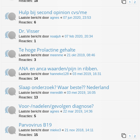
Reacties:
18
1
2
Hulp bij second opinion cvs/me
Laatste bericht door
agnes
«
07 jun 2020, 23:53
Reacties:
6
Dr. Visser
Laatste bericht door
noatjuh
«
07 feb 2020, 20:34
Reacties:
1
Te hoge Prolactine gehalte
Laatste bericht door
meenme
«
21 okt 2019, 08:46
Reacties:
3
ANA en anca waarden/pijn in ribben.
Laatste bericht door
hanneke128
«
03 mei 2019, 16:31
Reacties:
14
Slaap onderzoek? Waar beste?? Nederland
Laatste bericht door
meredith
«
03 mei 2019, 16:05
Reacties:
13
Voor-/nadelen/gevolgen diagnose?
Laatste bericht door
agnes
«
22 mar 2019, 14:36
Reacties:
5
Parvovirus B19
Laatste bericht door
mieke3
«
21 nov 2018, 14:11
Reacties:
15
1
2