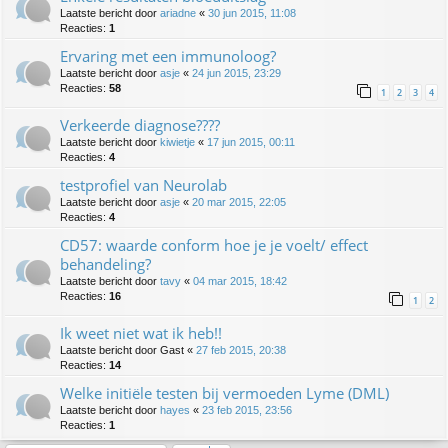
Laatste bericht door
ariadne
«
30 jun 2015, 11:08
Reacties:
1
Ervaring met een immunoloog?
Laatste bericht door
asje
«
24 jun 2015, 23:29
Reacties:
58
1
2
3
4
Verkeerde diagnose????
Laatste bericht door
kiwietje
«
17 jun 2015, 00:11
Reacties:
4
testprofiel van Neurolab
Laatste bericht door
asje
«
20 mar 2015, 22:05
Reacties:
4
CD57: waarde conform hoe je je voelt/ effect
behandeling?
Laatste bericht door
tavy
«
04 mar 2015, 18:42
Reacties:
16
1
2
Ik weet niet wat ik heb!!
Laatste bericht door
Gast
«
27 feb 2015, 20:38
Reacties:
14
Welke initiële testen bij vermoeden Lyme (DML)
Laatste bericht door
hayes
«
23 feb 2015, 23:56
Reacties:
1