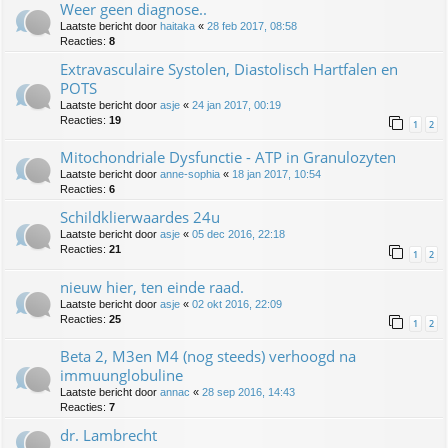
Weer geen diagnose..
Laatste bericht door
haitaka
«
28 feb 2017, 08:58
Reacties:
8
Extravasculaire Systolen, Diastolisch Hartfalen en
POTS
Laatste bericht door
asje
«
24 jan 2017, 00:19
Reacties:
19
1
2
Mitochondriale Dysfunctie - ATP in Granulozyten
Laatste bericht door
anne-sophia
«
18 jan 2017, 10:54
Reacties:
6
Schildklierwaardes 24u
Laatste bericht door
asje
«
05 dec 2016, 22:18
Reacties:
21
1
2
nieuw hier, ten einde raad.
Laatste bericht door
asje
«
02 okt 2016, 22:09
Reacties:
25
1
2
Beta 2, M3en M4 (nog steeds) verhoogd na
immuunglobuline
Laatste bericht door
annac
«
28 sep 2016, 14:43
Reacties:
7
dr. Lambrecht