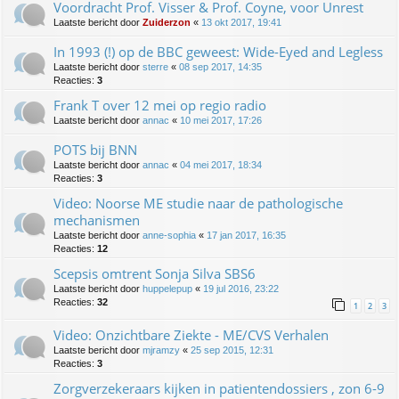
Voordracht Prof. Visser & Prof. Coyne, voor Unrest
Laatste bericht door
Zuiderzon
«
13 okt 2017, 19:41
In 1993 (!) op de BBC geweest: Wide-Eyed and Legless
Laatste bericht door
sterre
«
08 sep 2017, 14:35
Reacties:
3
Frank T over 12 mei op regio radio
Laatste bericht door
annac
«
10 mei 2017, 17:26
POTS bij BNN
Laatste bericht door
annac
«
04 mei 2017, 18:34
Reacties:
3
Video: Noorse ME studie naar de pathologische
mechanismen
Laatste bericht door
anne-sophia
«
17 jan 2017, 16:35
Reacties:
12
Scepsis omtrent Sonja Silva SBS6
Laatste bericht door
huppelepup
«
19 jul 2016, 23:22
Reacties:
32
1
2
3
Video: Onzichtbare Ziekte - ME/CVS Verhalen
Laatste bericht door
mjramzy
«
25 sep 2015, 12:31
Reacties:
3
Zorgverzekeraars kijken in patientendossiers , zon 6-9