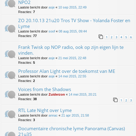
NPO2
Laatste bericht door
asje
«
10 sep 2015, 22:49
Reacties:
7
ZO 20.10.13 21u20 Tros TV Show - Yolanda Foster en
Lyme
Laatste bericht door
soof
«
08 aug 2015, 09:44
Reacties:
77
1
2
3
4
5
6
Frank Twisk op NOP radio, ook op zijn eigen lijn te
vinden.
Laatste bericht door
asje
«
21 mei 2015, 22:48
Reacties:
5
Professor Alan Light over de toekomst van ME
Laatste bericht door
asje
«
14 mei 2015, 22:55
Reacties:
2
Voices from the Shadows
Laatste bericht door
Zuiderzon
«
14 mei 2015, 20:21
Reacties:
38
1
2
3
RTL Late Night over Lyme
Laatste bericht door
annac
«
21 apr 2015, 21:58
Reacties:
3
Documentaire chronische lyme Panorama (Canvas)
21u35