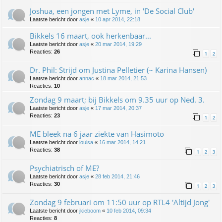
Joshua, een jongen met Lyme, in 'De Social Club'
Laatste bericht door
asje
«
10 apr 2014, 22:18
Bikkels 16 maart, ook herkenbaar...
Laatste bericht door
asje
«
20 mar 2014, 19:29
Reacties:
26
1
2
Dr. Phil: Strijd om Justina Pelletier (~ Karina Hansen)
Laatste bericht door
annac
«
18 mar 2014, 21:53
Reacties:
10
Zondag 9 maart; bij Bikkels om 9.35 uur op Ned. 3.
Laatste bericht door
asje
«
17 mar 2014, 20:37
Reacties:
23
1
2
ME bleek na 6 jaar ziekte van Hasimoto
Laatste bericht door
louisa
«
16 mar 2014, 14:21
Reacties:
38
1
2
3
Psychiatrisch of ME?
Laatste bericht door
asje
«
28 feb 2014, 21:46
Reacties:
30
1
2
3
Zondag 9 februari om 11:50 uur op RTL4 'Altijd Jong'
Laatste bericht door
jkieboom
«
10 feb 2014, 09:34
Reacties:
8