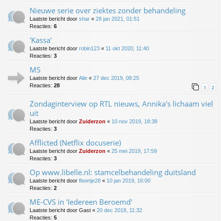
Nieuwe serie over ziektes zonder behandeling
Laatste bericht door
shar
«
28 jan 2021, 01:51
Reacties:
6
'Kassa'
Laatste bericht door
robin123
«
11 okt 2020, 11:40
Reacties:
3
MS
Laatste bericht door
Alie
«
27 dec 2019, 08:25
Reacties:
28
1
2
Zondaginterview op RTL nieuws, Annika's lichaam viel
uit
Laatste bericht door
Zuiderzon
«
10 nov 2019, 18:38
Reacties:
3
Afflicted (Netflix docuserie)
Laatste bericht door
Zuiderzon
«
25 mei 2019, 17:59
Reacties:
3
Op www.libelle.nl: stamcelbehandeling duitsland
Laatste bericht door
floortje28
«
10 jan 2019, 16:00
Reacties:
2
ME-CVS in 'Iedereen Beroemd'
Laatste bericht door
Gast
«
20 dec 2018, 11:32
Reacties:
5