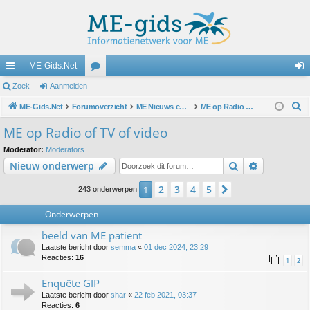
ME-Gids.Net
ne
Zoek
Aanmelden
or
an
Z
lle
ME-Gids.Net
Forumoverzicht
u
ME Nieuws en oproepen
ME op Radio of TV of video
m
o
lin
m
el
ME op Radio of TV of video
e
ks
s
de
Moderator:
Moderators
k
Zoek
Uitgebreid
Nieuw onderwerp
n
2
3
4
5
1
Volgende
243 onderwerpen
Onderwerpen
beeld van ME patient
Laatste bericht door
semma
«
01 dec 2024, 23:29
Reacties:
16
1
2
Enquête GIP
Laatste bericht door
shar
«
22 feb 2021, 03:37
Reacties:
6