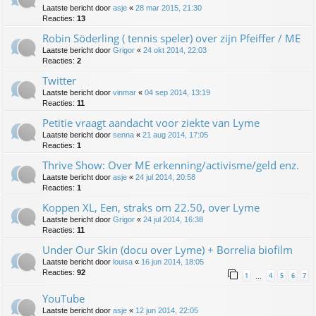
Laatste bericht door
asje
«
28 mar 2015, 21:30
Reacties:
13
Robin Söderling ( tennis speler) over zijn Pfeiffer / ME
Laatste bericht door
Grigor
«
24 okt 2014, 22:03
Reacties:
2
Twitter
Laatste bericht door
vinmar
«
04 sep 2014, 13:19
Reacties:
11
Petitie vraagt aandacht voor ziekte van Lyme
Laatste bericht door
senna
«
21 aug 2014, 17:05
Reacties:
1
Thrive Show: Over ME erkenning/activisme/geld enz.
Laatste bericht door
asje
«
24 jul 2014, 20:58
Reacties:
1
Koppen XL, Een, straks om 22.50, over Lyme
Laatste bericht door
Grigor
«
24 jul 2014, 16:38
Reacties:
11
Under Our Skin (docu over Lyme) + Borrelia biofilm
Laatste bericht door
louisa
«
16 jun 2014, 18:05
Reacties:
92
1
4
5
6
7
…
YouTube
Laatste bericht door
asje
«
12 jun 2014, 22:05