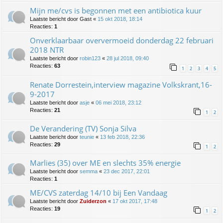
Mijn me/cvs is begonnen met een antibiotica kuur
Laatste bericht door
Gast
«
15 okt 2018, 18:14
Reacties:
1
Onverklaarbaar oververmoeid donderdag 22 februari
2018 NTR
Laatste bericht door
robin123
«
28 jul 2018, 09:40
Reacties:
63
1
2
3
4
5
Renate Dorrestein,interview magazine Volkskrant,16-
9-2017
Laatste bericht door
asje
«
06 mei 2018, 23:12
Reacties:
21
1
2
De Verandering (TV) Sonja Silva
Laatste bericht door
teunie
«
13 feb 2018, 22:36
Reacties:
29
1
2
Marlies (35) over ME en slechts 35% energie
Laatste bericht door
semma
«
23 dec 2017, 22:01
Reacties:
1
ME/CVS zaterdag 14/10 bij Een Vandaag
Laatste bericht door
Zuiderzon
«
17 okt 2017, 17:48
Reacties:
19
1
2