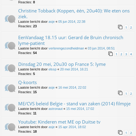
Reacties:
8
Christine Tobback (Koppen, één, 20u40): We eten ons
ziek.
Laatste bericht door
asje
«
05 jun 2014, 22:38
Reacties:
23
1
2
EenVandaag 18.15 uur: Gerard de Bruin chronisch
lyme-patiënt
Laatste bericht door
verlorengezondheidman
«
03 jun 2014, 08:51
Reacties:
54
1
2
3
4
Dinsdag 20 mei, 20u30 op France 5: lyme
Laatste bericht door
elssp
«
20 mei 2014, 16:21
Reacties:
5
Q-koorts
Laatste bericht door
asje
«
16 mei 2014, 22:02
Reacties:
15
1
2
ME/CVS beleid Belgie - stand van zaken (2014) filmpje
Laatste bericht door
astronaut
«
15 mei 2014, 17:02
Reacties:
11
Youtube: Kinderen met ME op Duitse tv
Laatste bericht door
asje
«
15 apr 2014, 18:02
Reacties:
18
1
2