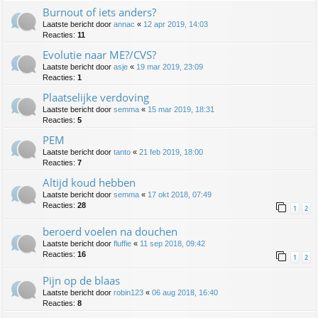
Burnout of iets anders?
Laatste bericht door
annac
«
12 apr 2019, 14:03
Reacties:
11
Evolutie naar ME?/CVS?
Laatste bericht door
asje
«
19 mar 2019, 23:09
Reacties:
1
Plaatselijke verdoving
Laatste bericht door
semma
«
15 mar 2019, 18:31
Reacties:
5
PEM
Laatste bericht door
tanto
«
21 feb 2019, 18:00
Reacties:
7
Altijd koud hebben
Laatste bericht door
semma
«
17 okt 2018, 07:49
Reacties:
28
1
2
beroerd voelen na douchen
Laatste bericht door
fluffie
«
11 sep 2018, 09:42
Reacties:
16
1
2
Pijn op de blaas
Laatste bericht door
robin123
«
06 aug 2018, 16:40
Reacties:
8