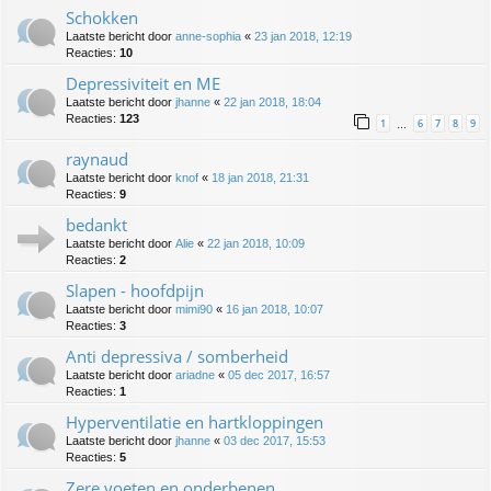
Schokken
Laatste bericht door
anne-sophia
«
23 jan 2018, 12:19
Reacties:
10
Depressiviteit en ME
Laatste bericht door
jhanne
«
22 jan 2018, 18:04
Reacties:
123
1
6
7
8
9
…
raynaud
Laatste bericht door
knof
«
18 jan 2018, 21:31
Reacties:
9
bedankt
Laatste bericht door
Alie
«
22 jan 2018, 10:09
Reacties:
2
Slapen - hoofdpijn
Laatste bericht door
mimi90
«
16 jan 2018, 10:07
Reacties:
3
Anti depressiva / somberheid
Laatste bericht door
ariadne
«
05 dec 2017, 16:57
Reacties:
1
Hyperventilatie en hartkloppingen
Laatste bericht door
jhanne
«
03 dec 2017, 15:53
Reacties:
5
Zere voeten en onderbenen