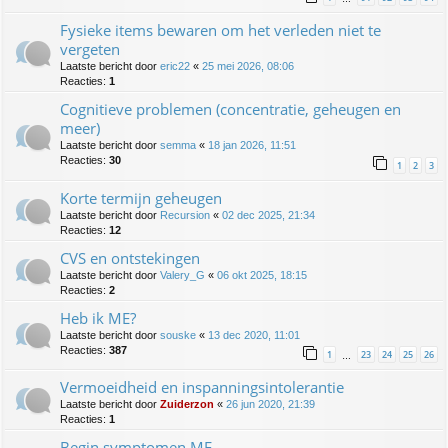
Fysieke items bewaren om het verleden niet te
vergeten
Laatste bericht door
eric22
«
25 mei 2026, 08:06
Reacties:
1
Cognitieve problemen (concentratie, geheugen en
meer)
Laatste bericht door
semma
«
18 jan 2026, 11:51
Reacties:
30
1
2
3
Korte termijn geheugen
Laatste bericht door
Recursion
«
02 dec 2025, 21:34
Reacties:
12
CVS en ontstekingen
Laatste bericht door
Valery_G
«
06 okt 2025, 18:15
Reacties:
2
Heb ik ME?
Laatste bericht door
souske
«
13 dec 2020, 11:01
Reacties:
387
1
23
24
25
26
…
Vermoeidheid en inspanningsintolerantie
Laatste bericht door
Zuiderzon
«
26 jun 2020, 21:39
Reacties:
1
Begin symptomen ME