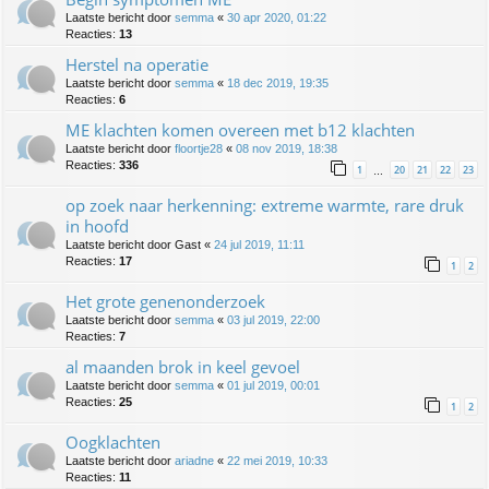
Laatste bericht door
semma
«
30 apr 2020, 01:22
Reacties:
13
Herstel na operatie
Laatste bericht door
semma
«
18 dec 2019, 19:35
Reacties:
6
ME klachten komen overeen met b12 klachten
Laatste bericht door
floortje28
«
08 nov 2019, 18:38
Reacties:
336
1
20
21
22
23
…
op zoek naar herkenning: extreme warmte, rare druk
in hoofd
Laatste bericht door
Gast
«
24 jul 2019, 11:11
Reacties:
17
1
2
Het grote genenonderzoek
Laatste bericht door
semma
«
03 jul 2019, 22:00
Reacties:
7
al maanden brok in keel gevoel
Laatste bericht door
semma
«
01 jul 2019, 00:01
Reacties:
25
1
2
Oogklachten
Laatste bericht door
ariadne
«
22 mei 2019, 10:33
Reacties:
11