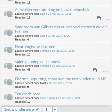
Reacties:
13
Aanvallen verkramping en bewusteloosheid
Laatste bericht door
asje
«
24 mar 2017, 22:11
Reacties:
19
1
2
Syndroom van Gilbert zijn er hier veel mensen die dit
hebben
Laatste bericht door
asje
«
11 feb 2017, 19:22
Reacties:
4
Neurologische klachten
Laatste bericht door
semma
«
05 feb 2017, 22:28
Reacties:
10
spierspanning en ketanest
Laatste bericht door
semma
«
10 dec 2016, 01:42
Reacties:
43
1
2
3
Enorme uitputting, maar kan me niet vinden in in ME
Laatste bericht door
Gast
«
09 dec 2016, 21:27
Reacties:
9
Ten einde raad
Laatste bericht door
anne-sophia
«
27 sep 2016, 10:08
Reacties:
10
Nieuw onderwerp