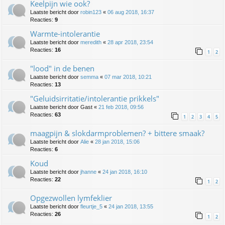
Keelpijn wie ook?
Laatste bericht door
robin123
«
06 aug 2018, 16:37
Reacties:
9
Warmte-intolerantie
Laatste bericht door
meredith
«
28 apr 2018, 23:54
Reacties:
16
1
2
"lood" in de benen
Laatste bericht door
semma
«
07 mar 2018, 10:21
Reacties:
13
"Geluidsirritatie/intolerantie prikkels"
Laatste bericht door
Gast
«
21 feb 2018, 09:56
Reacties:
63
1
2
3
4
5
maagpijn & slokdarmproblemen? + bittere smaak?
Laatste bericht door
Alie
«
28 jan 2018, 15:06
Reacties:
6
Koud
Laatste bericht door
jhanne
«
24 jan 2018, 16:10
Reacties:
22
1
2
Opgezwollen lymfeklier
Laatste bericht door
fleurtje_5
«
24 jan 2018, 13:55
Reacties:
26
1
2