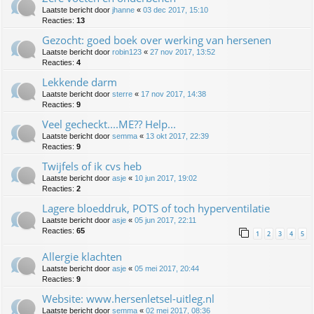
Laatste bericht door
jhanne
«
03 dec 2017, 15:10
Reacties:
13
Gezocht: goed boek over werking van hersenen
Laatste bericht door
robin123
«
27 nov 2017, 13:52
Reacties:
4
Lekkende darm
Laatste bericht door
sterre
«
17 nov 2017, 14:38
Reacties:
9
Veel gecheckt....ME?? Help...
Laatste bericht door
semma
«
13 okt 2017, 22:39
Reacties:
9
Twijfels of ik cvs heb
Laatste bericht door
asje
«
10 jun 2017, 19:02
Reacties:
2
Lagere bloeddruk, POTS of toch hyperventilatie
Laatste bericht door
asje
«
05 jun 2017, 22:11
Reacties:
65
1
2
3
4
5
Allergie klachten
Laatste bericht door
asje
«
05 mei 2017, 20:44
Reacties:
9
Website: www.hersenletsel-uitleg.nl
Laatste bericht door
semma
«
02 mei 2017, 08:36