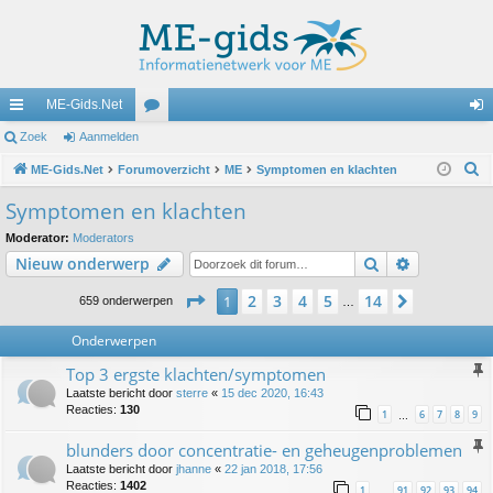
ME-Gids.Net
ne
Zoek
Aanmelden
or
an
Z
lle
ME-Gids.Net
Forumoverzicht
u
ME
Symptomen en klachten
m
o
lin
m
el
Symptomen en klachten
e
ks
s
de
Moderator:
Moderators
k
Zoek
Uitgebreid
Nieuw onderwerp
n
Pagina
1
van
14
2
3
4
5
14
1
Volgende
659 onderwerpen
…
Onderwerpen
Top 3 ergste klachten/symptomen
Laatste bericht door
sterre
«
15 dec 2020, 16:43
Reacties:
130
1
6
7
8
9
…
blunders door concentratie- en geheugenproblemen
Laatste bericht door
jhanne
«
22 jan 2018, 17:56
Reacties:
1402
1
91
92
93
94
…