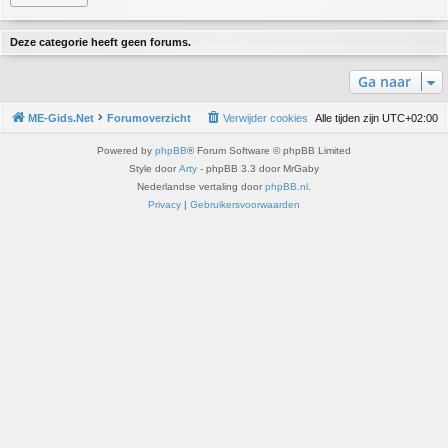
Deze categorie heeft geen forums.
Ga naar
ME-Gids.Net
Forumoverzicht
Verwijder cookies
Alle tijden zijn
UTC+02:00
Powered by
phpBB
® Forum Software © phpBB Limited
Style door
Arty
- phpBB 3.3 door MrGaby
Nederlandse vertaling door
phpBB.nl
.
Privacy
|
Gebruikersvoorwaarden