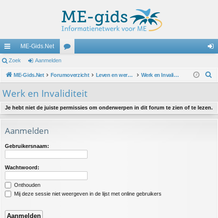
ME-Gids.Net
ne
Zoek
Aanmelden
or
an
Z
lle
ME-Gids.Net
Forumoverzicht
u
Leven en werken met ME
Werk en Invaliditeit
m
o
lin
m
el
Werk en Invaliditeit
e
ks
s
de
k
Je hebt niet de juiste permissies om onderwerpen in dit forum te zien of te lezen.
n
Aanmelden
Gebruikersnaam:
Wachtwoord:
Onthouden
Mij deze sessie niet weergeven in de lijst met online gebruikers