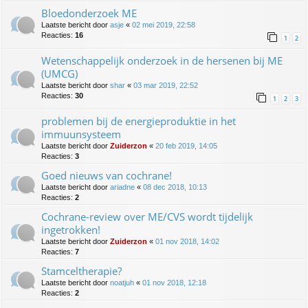
Bloedonderzoek ME
Laatste bericht door
asje
«
02 mei 2019, 22:58
Reacties:
16
1
2
Wetenschappelijk onderzoek in de hersenen bij ME
(UMCG)
Laatste bericht door
shar
«
03 mar 2019, 22:52
Reacties:
30
1
2
3
problemen bij de energieproduktie in het
immuunsysteem
Laatste bericht door
Zuiderzon
«
20 feb 2019, 14:05
Reacties:
3
Goed nieuws van cochrane!
Laatste bericht door
ariadne
«
08 dec 2018, 10:13
Reacties:
2
Cochrane-review over ME/CVS wordt tijdelijk
ingetrokken!
Laatste bericht door
Zuiderzon
«
01 nov 2018, 14:02
Reacties:
7
Stamceltherapie?
Laatste bericht door
noatjuh
«
01 nov 2018, 12:18
Reacties:
2