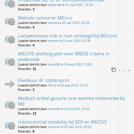
Laatste bericht door
luipaardje
«
01 mei 2020, 13:43
Reacties:
3
Website corona en ME/cvs
Laatste bericht door
semma
«
30 apr 2020, 01:25
Reacties:
4
Lactaatniveaus ook in rust verhoogd bij ME/cvs?
Laatste bericht door
semma
«
01 mar 2020, 02:36
Reacties:
4
ME/CVS stichting pleit voor BREDE criteria in
onderzoek
Laatste bericht door
meredith
«
19 aug 2019, 13:00
Reacties:
31
1
2
3
Eiwitkuur dr. Uyttersprot
Laatste bericht door
sterre
«
08 aug 2019, 22:12
Reacties:
2
Medisch artikel gezocht over warmte intolerantie bij
ME
Laatste bericht door
meredith
«
03 jul 2019, 14:44
Reacties:
13
craniocervical instability bij EDS en ME/CVS
Laatste bericht door
mamoes
«
29 mei 2019, 00:22
Reacties:
8