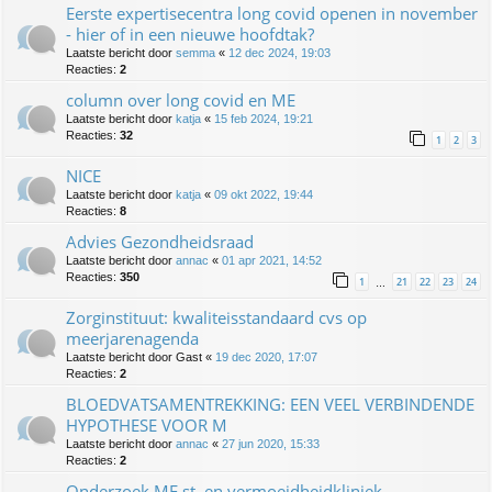
Eerste expertisecentra long covid openen in november
- hier of in een nieuwe hoofdtak?
Laatste bericht door
semma
«
12 dec 2024, 19:03
Reacties:
2
column over long covid en ME
Laatste bericht door
katja
«
15 feb 2024, 19:21
Reacties:
32
1
2
3
NICE
Laatste bericht door
katja
«
09 okt 2022, 19:44
Reacties:
8
Advies Gezondheidsraad
Laatste bericht door
annac
«
01 apr 2021, 14:52
Reacties:
350
1
21
22
23
24
…
Zorginstituut: kwaliteisstandaard cvs op
meerjarenagenda
Laatste bericht door
Gast
«
19 dec 2020, 17:07
Reacties:
2
BLOEDVATSAMENTREKKING: EEN VEEL VERBINDENDE
HYPOTHESE VOOR M
Laatste bericht door
annac
«
27 jun 2020, 15:33
Reacties:
2
Onderzoek ME st. en vermoeidheidkliniek