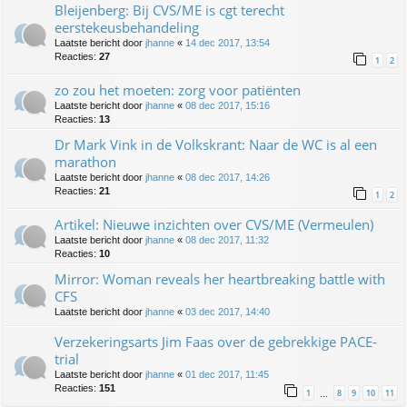
Bleijenberg: Bij CVS/ME is cgt terecht
eerstekeusbehandeling
Laatste bericht door
jhanne
«
14 dec 2017, 13:54
Reacties:
27
1
2
zo zou het moeten: zorg voor patiënten
Laatste bericht door
jhanne
«
08 dec 2017, 15:16
Reacties:
13
Dr Mark Vink in de Volkskrant: Naar de WC is al een
marathon
Laatste bericht door
jhanne
«
08 dec 2017, 14:26
Reacties:
21
1
2
Artikel: Nieuwe inzichten over CVS/ME (Vermeulen)
Laatste bericht door
jhanne
«
08 dec 2017, 11:32
Reacties:
10
Mirror: Woman reveals her heartbreaking battle with
CFS
Laatste bericht door
jhanne
«
03 dec 2017, 14:40
Verzekeringsarts Jim Faas over de gebrekkige PACE-
trial
Laatste bericht door
jhanne
«
01 dec 2017, 11:45
Reacties:
151
1
8
9
10
11
…