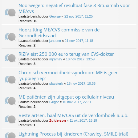
Noorwegen: negatief resultaat fase 3 Rituximab voor
ME/cvs
Laatste bericht door
George
«
22 nov 2017, 11:25
Reacties:
10
Hoorzitting ME/CVS commissie van de
Gezondheidsraad
Laatste bericht door
jansenc
«
21 nov 2017, 11:18
Reacties:
2
RIZIV eist 250.000 euro terug van CVS-dokter
Laatste bericht door
mjramzy
«
18 nov 2017, 13:59
Reacties:
3
Chronisch vermoeidheidssyndroom ME is geen
'yuppiegriep'
Laatste bericht door
plassterk
«
18 nov 2017, 10:35
Reacties:
4
ME patiënten zijn uitgeput op cellulair niveau
Laatste bericht door
Grigor
«
10 nov 2017, 22:31
Reacties:
2
Beste artsen, haal ME/CVS uit de verdomhoek a.u.b.
Laatste bericht door
Zuiderzon
«
11 okt 2017, 15:19
Reacties:
1
Lightning Process bij kinderen (Crawley, SMILE-trial)