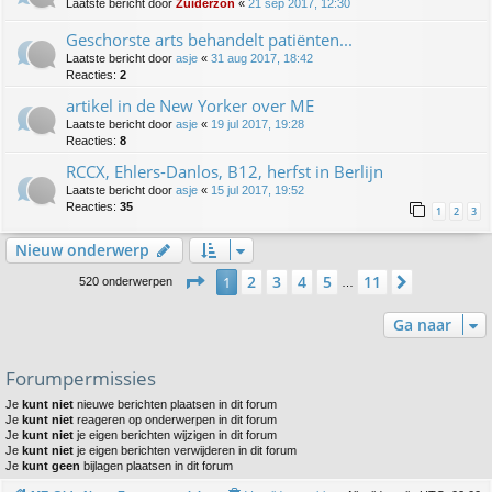
Laatste bericht door
Zuiderzon
«
21 sep 2017, 12:30
Geschorste arts behandelt patiënten...
Laatste bericht door
asje
«
31 aug 2017, 18:42
Reacties:
2
artikel in de New Yorker over ME
Laatste bericht door
asje
«
19 jul 2017, 19:28
Reacties:
8
RCCX, Ehlers-Danlos, B12, herfst in Berlijn
Laatste bericht door
asje
«
15 jul 2017, 19:52
Reacties:
35
1
2
3
Nieuw onderwerp
Pagina
1
van
11
2
3
4
5
11
1
Volgende
520 onderwerpen
…
Ga naar
Forumpermissies
Je
kunt niet
nieuwe berichten plaatsen in dit forum
Je
kunt niet
reageren op onderwerpen in dit forum
Je
kunt niet
je eigen berichten wijzigen in dit forum
Je
kunt niet
je eigen berichten verwijderen in dit forum
Je
kunt geen
bijlagen plaatsen in dit forum