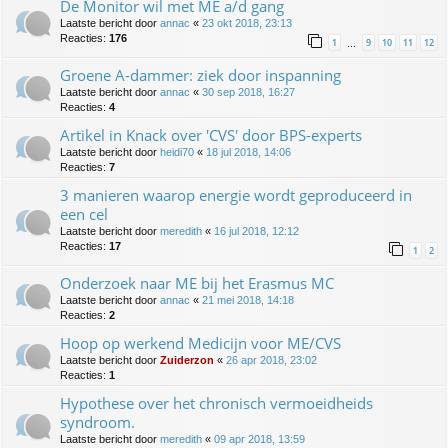
De Monitor wil met ME a/d gang
Laatste bericht door
annac
«
23 okt 2018, 23:13
Reacties:
176
1
9
10
11
12
…
Groene A-dammer: ziek door inspanning
Laatste bericht door
annac
«
30 sep 2018, 16:27
Reacties:
4
Artikel in Knack over 'CVS' door BPS-experts
Laatste bericht door
heidi70
«
18 jul 2018, 14:06
Reacties:
7
3 manieren waarop energie wordt geproduceerd in
een cel
Laatste bericht door
meredith
«
16 jul 2018, 12:12
Reacties:
17
1
2
Onderzoek naar ME bij het Erasmus MC
Laatste bericht door
annac
«
21 mei 2018, 14:18
Reacties:
2
Hoop op werkend Medicijn voor ME/CVS
Laatste bericht door
Zuiderzon
«
26 apr 2018, 23:02
Reacties:
1
Hypothese over het chronisch vermoeidheids
syndroom.
Laatste bericht door
meredith
«
09 apr 2018, 13:59