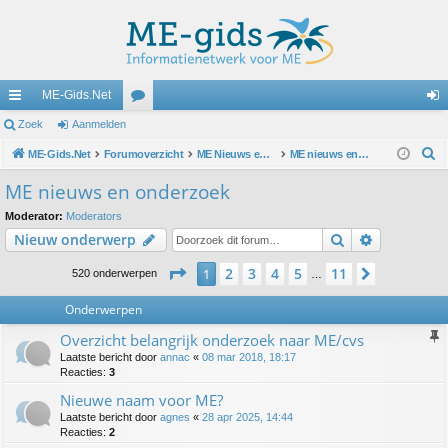
ME-Gids.Net
ne
Zoek
Aanmelden
or
an
Z
lle
ME-Gids.Net
Forumoverzicht
u
ME Nieuws en oproepen
ME nieuws en onderzoek
m
o
lin
m
el
ME nieuws en onderzoek
e
ks
s
de
Moderator:
Moderators
k
Zoek
Uitgebreid
Nieuw onderwerp
n
Pagina
1
van
11
2
3
4
5
11
1
Volgende
520 onderwerpen
…
Onderwerpen
Overzicht belangrijk onderzoek naar ME/cvs
Laatste bericht door
annac
«
08 mar 2018, 18:17
Reacties:
3
Nieuwe naam voor ME?
Laatste bericht door
agnes
«
28 apr 2025, 14:44
Reacties:
2