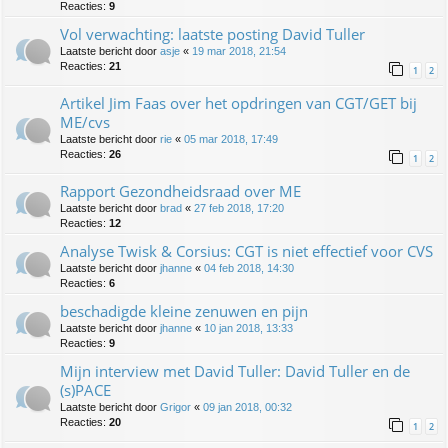
Reacties:
9
Vol verwachting: laatste posting David Tuller
Laatste bericht door
asje
«
19 mar 2018, 21:54
Reacties:
21
1
2
Artikel Jim Faas over het opdringen van CGT/GET bij
ME/cvs
Laatste bericht door
rie
«
05 mar 2018, 17:49
Reacties:
26
1
2
Rapport Gezondheidsraad over ME
Laatste bericht door
brad
«
27 feb 2018, 17:20
Reacties:
12
Analyse Twisk & Corsius: CGT is niet effectief voor CVS
Laatste bericht door
jhanne
«
04 feb 2018, 14:30
Reacties:
6
beschadigde kleine zenuwen en pijn
Laatste bericht door
jhanne
«
10 jan 2018, 13:33
Reacties:
9
Mijn interview met David Tuller: David Tuller en de
(s)PACE
Laatste bericht door
Grigor
«
09 jan 2018, 00:32
Reacties:
20
1
2