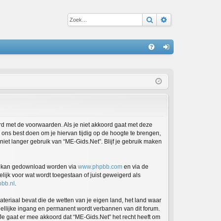
Zoek
Uitgebreid zoe
S
V
an
&
m
A
el
de
n
ord met de voorwaarden. Als je niet akkoord gaat met deze
ons best doen om je hiervan tijdig op de hoogte te brengen,
niet langer gebruik van “ME-Gids.Net”. Blijf je gebruik maken
en kan gedownload worden via
www.phpbb.com
en via de
ijk voor wat wordt toegestaan of juist geweigerd als
bb.nl
.
ateriaal bevat die de wetten van je eigen land, het land waar
dellijke ingang en permanent wordt verbannen van dit forum.
e gaat er mee akkoord dat “ME-Gids.Net” het recht heeft om