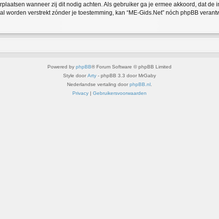
verplaatsen wanneer zij dit nodig achten. Als gebruiker ga je ermee akkoord, dat de 
 zal worden verstrekt zónder je toestemming, kan “ME-Gids.Net” nóch phpBB veran
Powered by
phpBB
® Forum Software © phpBB Limited
Style door
Arty
- phpBB 3.3 door MrGaby
Nederlandse vertaling door
phpBB.nl
.
Privacy
|
Gebruikersvoorwaarden