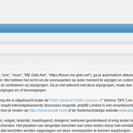
ons”, “onze”, “ME-Gids.Net”, “https://forum.me-gids.net”), ga je automatisch akko
r. We hebben het recht om de voorwaarden op ieder moment te wijzigen en zullen 
 te controleren op wijzigingen. Ga je niet akkoord met deze wijzigingen, maak dan 
jzigingen en of toevoegingen.
ng die is uitgebracht onder de “
GNU General Public License v2
” (hierna “GPL”) 
maakt internetgebaseerde discussies mogelijk. phpBB Limited is niet verantwoordel
B kun je vinden op
https://www.phpbb.com/
of de Nederlandstalige website
www.php
, vulgair, lasterlijk, haatdragend, dreigend, seksueel georiënteerd of enig ander m
schenden. Het plaatsen van dergelijke berichten kan ertoe leiden dat je met onmid
n alle berichten worden opgeslagen om deze voorwaarden te kunnen waarborgen. J