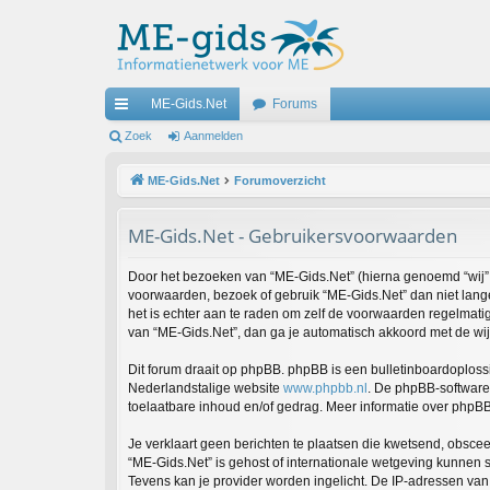
ME-Gids.Net
Forums
ne
Zoek
Aanmelden
lle
ME-Gids.Net
Forumoverzicht
lin
ME-Gids.Net - Gebruikersvoorwaarden
ks
Door het bezoeken van “ME-Gids.Net” (hierna genoemd “wij”, “
voorwaarden, bezoek of gebruik “ME-Gids.Net” dan niet lange
het is echter aan te raden om zelf de voorwaarden regelmatig
van “ME-Gids.Net”, dan ga je automatisch akkoord met de wi
Dit forum draait op phpBB. phpBB is een bulletinboardoplossi
Nederlandstalige website
www.phpbb.nl
. De phpBB-software 
toelaatbare inhoud en/of gedrag. Meer informatie over phpB
Je verklaart geen berichten te plaatsen die kwetsend, obsceen
“ME-Gids.Net” is gehost of internationale wetgeving kunnen 
Tevens kan je provider worden ingelicht. De IP-adressen va