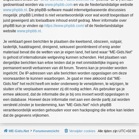
gedownload worden via
www.phpbb.com
en via de Nederlandstalige website
www.phpbb.nl
. De phpBB-software maakt internetgebaseerde discussies
mogelijk. phpBB Limited is niet verantwoordelijk voor wat wordt toegestaan of
juist geweigerd als toelaatbare inhoud en/of gedrag. Meer informatie over
phpBB kun je vinden op
https://www.phpbb.com/
of de Nederlandstalige
website
www.phpbb.nl
.
Je verklaart geen berichten te plaatsen die kwetsend, obsceen, vulgair,
lasterlijk, haatdragend, dreigend, seksueel georiënteerd of enig ander
materiaal bevat die de wetten van je eigen land, het land waar “ME-Gids.Net”
is gehost of internationale wetgeving kunnen schenden. Het plaatsen van
dergelijke berichten kan ertoe leiden dat je met onmiddellijke ingang en
permanent wordt verbannen van dit forum. Tevens kan je provider worden
ingelicht. De IP-adressen van alle berichten worden opgeslagen om deze
voorwaarden te kunnen waarborgen. Je gaat er mee akkoord dat “ME-
Gids.Net” het recht heeft om ieder onderwerp te verwijderen, te wijzigen, te
sluiten of te verplaatsen wanneer zij dit nodig achten. Als gebruiker ga je
ermee akkoord, dat de informatie die je bij ons invoert wordt opgeslagen in
een database. Hoewel deze informatie niet aan een derde partij zal worden
verstrekt zónder je toestemming, kan “ME-Gids.Net” nóch phpBB
verantwoordelijk worden gehouden voor een hackpoging die ertoe kan leiden
dat de gegevens vrijkomen.
ME-Gids.Net
Forumoverzicht
Verwijder cookies
Alle tijden zijn
UTC+02:00