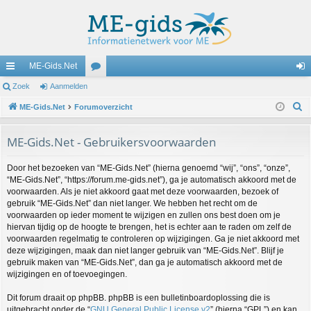
ME-Gids.Net
ne
Zoek
Aanmelden
or
an
Z
lle
ME-Gids.Net
Forumoverzicht
u
m
o
lin
m
el
e
ME-Gids.Net - Gebruikersvoorwaarden
ks
s
de
k
Door het bezoeken van “ME-Gids.Net” (hierna genoemd “wij”, “ons”, “onze”,
n
“ME-Gids.Net”, “https://forum.me-gids.net”), ga je automatisch akkoord met de
voorwaarden. Als je niet akkoord gaat met deze voorwaarden, bezoek of
gebruik “ME-Gids.Net” dan niet langer. We hebben het recht om de
voorwaarden op ieder moment te wijzigen en zullen ons best doen om je
hiervan tijdig op de hoogte te brengen, het is echter aan te raden om zelf de
voorwaarden regelmatig te controleren op wijzigingen. Ga je niet akkoord met
deze wijzigingen, maak dan niet langer gebruik van “ME-Gids.Net”. Blijf je
gebruik maken van “ME-Gids.Net”, dan ga je automatisch akkoord met de
wijzigingen en of toevoegingen.
Dit forum draait op phpBB. phpBB is een bulletinboardoplossing die is
uitgebracht onder de “
GNU General Public License v2
” (hierna “GPL”) en kan