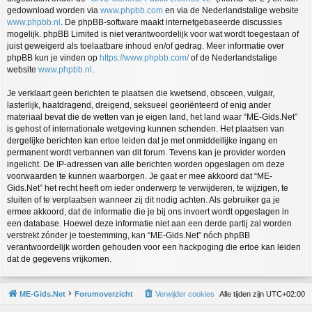
gedownload worden via
www.phpbb.com
en via de Nederlandstalige website
www.phpbb.nl
. De phpBB-software maakt internetgebaseerde discussies
mogelijk. phpBB Limited is niet verantwoordelijk voor wat wordt toegestaan of
juist geweigerd als toelaatbare inhoud en/of gedrag. Meer informatie over
phpBB kun je vinden op
https://www.phpbb.com/
of de Nederlandstalige
website
www.phpbb.nl
.
Je verklaart geen berichten te plaatsen die kwetsend, obsceen, vulgair,
lasterlijk, haatdragend, dreigend, seksueel georiënteerd of enig ander
materiaal bevat die de wetten van je eigen land, het land waar “ME-Gids.Net”
is gehost of internationale wetgeving kunnen schenden. Het plaatsen van
dergelijke berichten kan ertoe leiden dat je met onmiddellijke ingang en
permanent wordt verbannen van dit forum. Tevens kan je provider worden
ingelicht. De IP-adressen van alle berichten worden opgeslagen om deze
voorwaarden te kunnen waarborgen. Je gaat er mee akkoord dat “ME-
Gids.Net” het recht heeft om ieder onderwerp te verwijderen, te wijzigen, te
sluiten of te verplaatsen wanneer zij dit nodig achten. Als gebruiker ga je
ermee akkoord, dat de informatie die je bij ons invoert wordt opgeslagen in
een database. Hoewel deze informatie niet aan een derde partij zal worden
verstrekt zónder je toestemming, kan “ME-Gids.Net” nóch phpBB
verantwoordelijk worden gehouden voor een hackpoging die ertoe kan leiden
dat de gegevens vrijkomen.
ME-Gids.Net
Forumoverzicht
Verwijder cookies
Alle tijden zijn
UTC+02:00