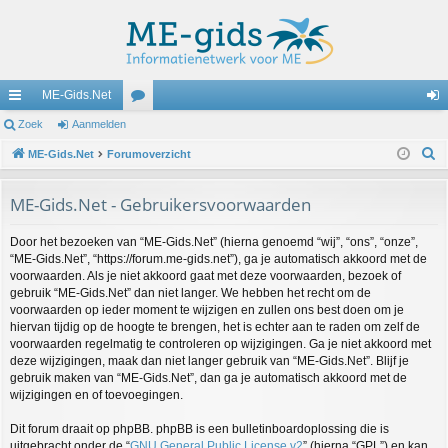
ME-Gids.Net
ne
Zoek
Aanmelden
or
an
Z
lle
ME-Gids.Net
Forumoverzicht
u
m
o
lin
m
el
e
ME-Gids.Net - Gebruikersvoorwaarden
ks
s
de
k
Door het bezoeken van “ME-Gids.Net” (hierna genoemd “wij”, “ons”, “onze”,
n
“ME-Gids.Net”, “https://forum.me-gids.net”), ga je automatisch akkoord met de
voorwaarden. Als je niet akkoord gaat met deze voorwaarden, bezoek of
gebruik “ME-Gids.Net” dan niet langer. We hebben het recht om de
voorwaarden op ieder moment te wijzigen en zullen ons best doen om je
hiervan tijdig op de hoogte te brengen, het is echter aan te raden om zelf de
voorwaarden regelmatig te controleren op wijzigingen. Ga je niet akkoord met
deze wijzigingen, maak dan niet langer gebruik van “ME-Gids.Net”. Blijf je
gebruik maken van “ME-Gids.Net”, dan ga je automatisch akkoord met de
wijzigingen en of toevoegingen.
Dit forum draait op phpBB. phpBB is een bulletinboardoplossing die is
uitgebracht onder de “
GNU General Public License v2
” (hierna “GPL”) en kan