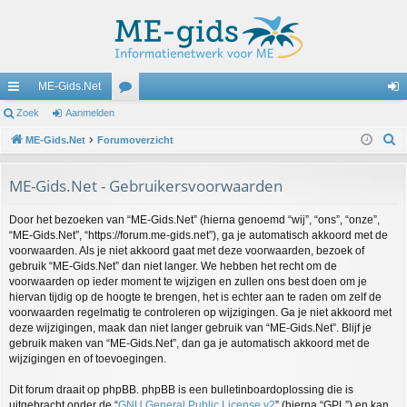
ME-Gids.Net
ne
Zoek
Aanmelden
or
an
Z
lle
ME-Gids.Net
Forumoverzicht
u
m
o
lin
m
el
e
ME-Gids.Net - Gebruikersvoorwaarden
ks
s
de
k
Door het bezoeken van “ME-Gids.Net” (hierna genoemd “wij”, “ons”, “onze”,
n
“ME-Gids.Net”, “https://forum.me-gids.net”), ga je automatisch akkoord met de
voorwaarden. Als je niet akkoord gaat met deze voorwaarden, bezoek of
gebruik “ME-Gids.Net” dan niet langer. We hebben het recht om de
voorwaarden op ieder moment te wijzigen en zullen ons best doen om je
hiervan tijdig op de hoogte te brengen, het is echter aan te raden om zelf de
voorwaarden regelmatig te controleren op wijzigingen. Ga je niet akkoord met
deze wijzigingen, maak dan niet langer gebruik van “ME-Gids.Net”. Blijf je
gebruik maken van “ME-Gids.Net”, dan ga je automatisch akkoord met de
wijzigingen en of toevoegingen.
Dit forum draait op phpBB. phpBB is een bulletinboardoplossing die is
uitgebracht onder de “
GNU General Public License v2
” (hierna “GPL”) en kan