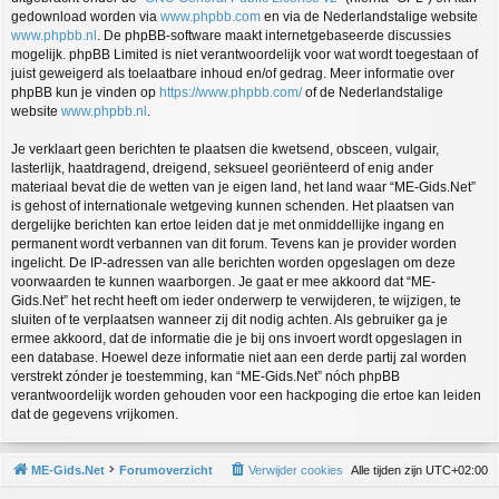
gedownload worden via
www.phpbb.com
en via de Nederlandstalige website
www.phpbb.nl
. De phpBB-software maakt internetgebaseerde discussies
mogelijk. phpBB Limited is niet verantwoordelijk voor wat wordt toegestaan of
juist geweigerd als toelaatbare inhoud en/of gedrag. Meer informatie over
phpBB kun je vinden op
https://www.phpbb.com/
of de Nederlandstalige
website
www.phpbb.nl
.
Je verklaart geen berichten te plaatsen die kwetsend, obsceen, vulgair,
lasterlijk, haatdragend, dreigend, seksueel georiënteerd of enig ander
materiaal bevat die de wetten van je eigen land, het land waar “ME-Gids.Net”
is gehost of internationale wetgeving kunnen schenden. Het plaatsen van
dergelijke berichten kan ertoe leiden dat je met onmiddellijke ingang en
permanent wordt verbannen van dit forum. Tevens kan je provider worden
ingelicht. De IP-adressen van alle berichten worden opgeslagen om deze
voorwaarden te kunnen waarborgen. Je gaat er mee akkoord dat “ME-
Gids.Net” het recht heeft om ieder onderwerp te verwijderen, te wijzigen, te
sluiten of te verplaatsen wanneer zij dit nodig achten. Als gebruiker ga je
ermee akkoord, dat de informatie die je bij ons invoert wordt opgeslagen in
een database. Hoewel deze informatie niet aan een derde partij zal worden
verstrekt zónder je toestemming, kan “ME-Gids.Net” nóch phpBB
verantwoordelijk worden gehouden voor een hackpoging die ertoe kan leiden
dat de gegevens vrijkomen.
ME-Gids.Net
Forumoverzicht
Verwijder cookies
Alle tijden zijn
UTC+02:00