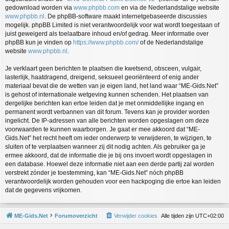
gedownload worden via
www.phpbb.com
en via de Nederlandstalige website
www.phpbb.nl
. De phpBB-software maakt internetgebaseerde discussies
mogelijk. phpBB Limited is niet verantwoordelijk voor wat wordt toegestaan of
juist geweigerd als toelaatbare inhoud en/of gedrag. Meer informatie over
phpBB kun je vinden op
https://www.phpbb.com/
of de Nederlandstalige
website
www.phpbb.nl
.
Je verklaart geen berichten te plaatsen die kwetsend, obsceen, vulgair,
lasterlijk, haatdragend, dreigend, seksueel georiënteerd of enig ander
materiaal bevat die de wetten van je eigen land, het land waar “ME-Gids.Net”
is gehost of internationale wetgeving kunnen schenden. Het plaatsen van
dergelijke berichten kan ertoe leiden dat je met onmiddellijke ingang en
permanent wordt verbannen van dit forum. Tevens kan je provider worden
ingelicht. De IP-adressen van alle berichten worden opgeslagen om deze
voorwaarden te kunnen waarborgen. Je gaat er mee akkoord dat “ME-
Gids.Net” het recht heeft om ieder onderwerp te verwijderen, te wijzigen, te
sluiten of te verplaatsen wanneer zij dit nodig achten. Als gebruiker ga je
ermee akkoord, dat de informatie die je bij ons invoert wordt opgeslagen in
een database. Hoewel deze informatie niet aan een derde partij zal worden
verstrekt zónder je toestemming, kan “ME-Gids.Net” nóch phpBB
verantwoordelijk worden gehouden voor een hackpoging die ertoe kan leiden
dat de gegevens vrijkomen.
ME-Gids.Net
Forumoverzicht
Verwijder cookies
Alle tijden zijn
UTC+02:00