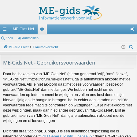
ME-Gids.Net
ne
Zoek
Aanmelden
or
an
Z
lle
ME-Gids.Net
Forumoverzicht
u
m
o
lin
m
el
e
ME-Gids.Net - Gebruikersvoorwaarden
ks
s
de
k
Door het bezoeken van “ME-Gids.Net” (hierna genoemd “wij”, “ons”, “onze”,
n
“ME-Gids.Net”, “https://forum.me-gids.net”), ga je automatisch akkoord met de
voorwaarden. Als je niet akkoord gaat met deze voorwaarden, bezoek of
gebruik “ME-Gids.Net” dan niet langer. We hebben het recht om de
voorwaarden op ieder moment te wijzigen en zullen ons best doen om je
hiervan tijdig op de hoogte te brengen, het is echter aan te raden om zelf de
voorwaarden regelmatig te controleren op wijzigingen. Ga je niet akkoord met
deze wijzigingen, maak dan niet langer gebruik van “ME-Gids.Net”. Blijf je
gebruik maken van “ME-Gids.Net”, dan ga je automatisch akkoord met de
wijzigingen en of toevoegingen.
Dit forum draait op phpBB. phpBB is een bulletinboardoplossing die is
uitgebracht onder de “
GNU General Public License v2
” (hierna “GPL”) en kan