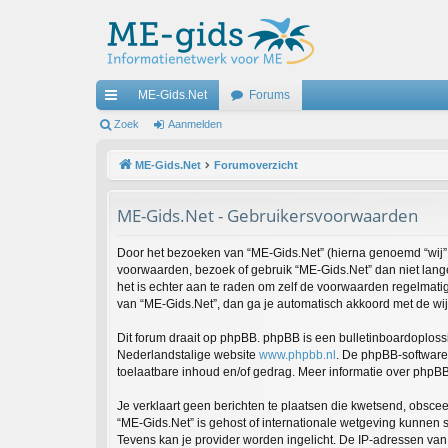
ME-Gids.Net
Forums
ne
Zoek
Aanmelden
lle
ME-Gids.Net
Forumoverzicht
lin
ME-Gids.Net - Gebruikersvoorwaarden
ks
Door het bezoeken van “ME-Gids.Net” (hierna genoemd “wij”, “
voorwaarden, bezoek of gebruik “ME-Gids.Net” dan niet lange
het is echter aan te raden om zelf de voorwaarden regelmatig
van “ME-Gids.Net”, dan ga je automatisch akkoord met de wi
Dit forum draait op phpBB. phpBB is een bulletinboardoplossi
Nederlandstalige website
www.phpbb.nl
. De phpBB-software 
toelaatbare inhoud en/of gedrag. Meer informatie over phpB
Je verklaart geen berichten te plaatsen die kwetsend, obsceen
“ME-Gids.Net” is gehost of internationale wetgeving kunnen 
Tevens kan je provider worden ingelicht. De IP-adressen va