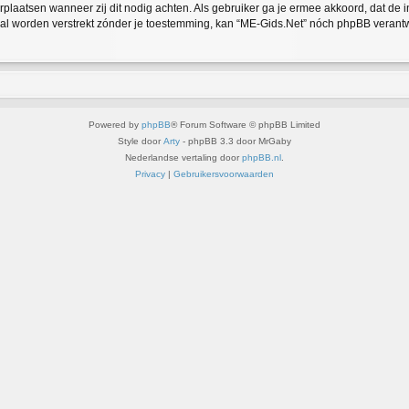
verplaatsen wanneer zij dit nodig achten. Als gebruiker ga je ermee akkoord, dat de 
 zal worden verstrekt zónder je toestemming, kan “ME-Gids.Net” nóch phpBB veran
Powered by
phpBB
® Forum Software © phpBB Limited
Style door
Arty
- phpBB 3.3 door MrGaby
Nederlandse vertaling door
phpBB.nl
.
Privacy
|
Gebruikersvoorwaarden