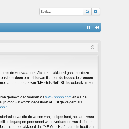
Zoek
Uitgebreid zoe
S
V
an
&
m
A
el
de
n
ord met de voorwaarden. Als je niet akkoord gaat met deze
ons best doen om je hiervan tijdig op de hoogte te brengen,
niet langer gebruik van “ME-Gids.Net”. Blijf je gebruik maken
en kan gedownload worden via
www.phpbb.com
en via de
ijk voor wat wordt toegestaan of juist geweigerd als
bb.nl
.
ateriaal bevat die de wetten van je eigen land, het land waar
dellijke ingang en permanent wordt verbannen van dit forum.
e gaat er mee akkoord dat “ME-Gids.Net” het recht heeft om