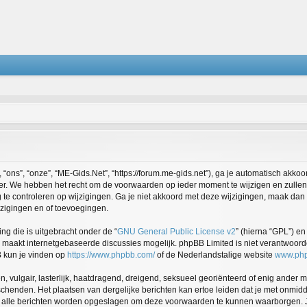
ons”, “onze”, “ME-Gids.Net”, “https://forum.me-gids.net”), ga je automatisch akko
r. We hebben het recht om de voorwaarden op ieder moment te wijzigen en zullen 
 te controleren op wijzigingen. Ga je niet akkoord met deze wijzigingen, maak dan 
jzigingen en of toevoegingen.
ng die is uitgebracht onder de “
GNU General Public License v2
” (hierna “GPL”) 
maakt internetgebaseerde discussies mogelijk. phpBB Limited is niet verantwoordel
B kun je vinden op
https://www.phpbb.com/
of de Nederlandstalige website
www.php
, vulgair, lasterlijk, haatdragend, dreigend, seksueel georiënteerd of enig ander m
schenden. Het plaatsen van dergelijke berichten kan ertoe leiden dat je met onmid
n alle berichten worden opgeslagen om deze voorwaarden te kunnen waarborgen. J