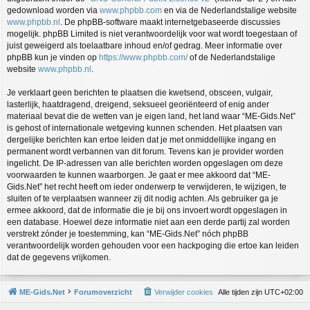
gedownload worden via
www.phpbb.com
en via de Nederlandstalige website
www.phpbb.nl
. De phpBB-software maakt internetgebaseerde discussies
mogelijk. phpBB Limited is niet verantwoordelijk voor wat wordt toegestaan of
juist geweigerd als toelaatbare inhoud en/of gedrag. Meer informatie over
phpBB kun je vinden op
https://www.phpbb.com/
of de Nederlandstalige
website
www.phpbb.nl
.
Je verklaart geen berichten te plaatsen die kwetsend, obsceen, vulgair,
lasterlijk, haatdragend, dreigend, seksueel georiënteerd of enig ander
materiaal bevat die de wetten van je eigen land, het land waar “ME-Gids.Net”
is gehost of internationale wetgeving kunnen schenden. Het plaatsen van
dergelijke berichten kan ertoe leiden dat je met onmiddellijke ingang en
permanent wordt verbannen van dit forum. Tevens kan je provider worden
ingelicht. De IP-adressen van alle berichten worden opgeslagen om deze
voorwaarden te kunnen waarborgen. Je gaat er mee akkoord dat “ME-
Gids.Net” het recht heeft om ieder onderwerp te verwijderen, te wijzigen, te
sluiten of te verplaatsen wanneer zij dit nodig achten. Als gebruiker ga je
ermee akkoord, dat de informatie die je bij ons invoert wordt opgeslagen in
een database. Hoewel deze informatie niet aan een derde partij zal worden
verstrekt zónder je toestemming, kan “ME-Gids.Net” nóch phpBB
verantwoordelijk worden gehouden voor een hackpoging die ertoe kan leiden
dat de gegevens vrijkomen.
ME-Gids.Net
Forumoverzicht
Verwijder cookies
Alle tijden zijn
UTC+02:00