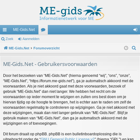
ME-Gids.Net
ne
Zoek
Aanmelden
or
an
Z
lle
ME-Gids.Net
Forumoverzicht
u
m
o
lin
m
el
e
ME-Gids.Net - Gebruikersvoorwaarden
ks
s
de
k
Door het bezoeken van “ME-Gids.Net” (hierna genoemd “wij”, “ons”, “onze”,
n
“ME-Gids.Net”, “https://forum.me-gids.net”), ga je automatisch akkoord met de
voorwaarden. Als je niet akkoord gaat met deze voorwaarden, bezoek of
gebruik “ME-Gids.Net” dan niet langer. We hebben het recht om de
voorwaarden op ieder moment te wijzigen en zullen ons best doen om je
hiervan tijdig op de hoogte te brengen, het is echter aan te raden om zelf de
voorwaarden regelmatig te controleren op wijzigingen. Ga je niet akkoord met
deze wijzigingen, maak dan niet langer gebruik van “ME-Gids.Net”. Blijf je
gebruik maken van “ME-Gids.Net”, dan ga je automatisch akkoord met de
wijzigingen en of toevoegingen.
Dit forum draait op phpBB. phpBB is een bulletinboardoplossing die is
uitgebracht onder de “
GNU General Public License v2
” (hierna “GPL”) en kan