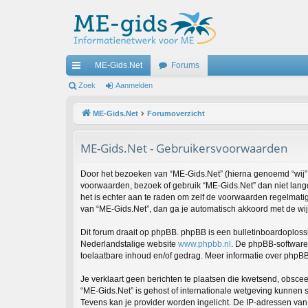
ME-Gids.Net
Forums
ne
Zoek
Aanmelden
lle
ME-Gids.Net
Forumoverzicht
lin
ME-Gids.Net - Gebruikersvoorwaarden
ks
Door het bezoeken van “ME-Gids.Net” (hierna genoemd “wij”, “
voorwaarden, bezoek of gebruik “ME-Gids.Net” dan niet lange
het is echter aan te raden om zelf de voorwaarden regelmatig
van “ME-Gids.Net”, dan ga je automatisch akkoord met de wi
Dit forum draait op phpBB. phpBB is een bulletinboardoplossi
Nederlandstalige website
www.phpbb.nl
. De phpBB-software 
toelaatbare inhoud en/of gedrag. Meer informatie over phpB
Je verklaart geen berichten te plaatsen die kwetsend, obsceen
“ME-Gids.Net” is gehost of internationale wetgeving kunnen 
Tevens kan je provider worden ingelicht. De IP-adressen va