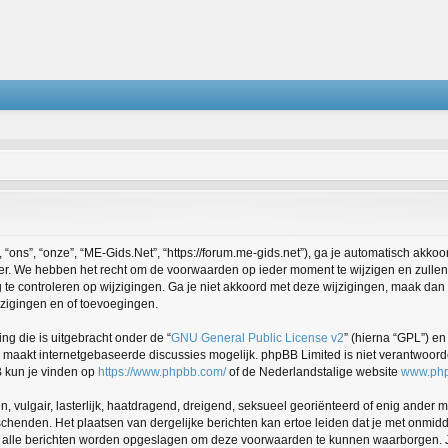
ons”, “onze”, “ME-Gids.Net”, “https://forum.me-gids.net”), ga je automatisch akko
r. We hebben het recht om de voorwaarden op ieder moment te wijzigen en zullen 
 te controleren op wijzigingen. Ga je niet akkoord met deze wijzigingen, maak dan 
jzigingen en of toevoegingen.
ng die is uitgebracht onder de “
GNU General Public License v2
” (hierna “GPL”) 
maakt internetgebaseerde discussies mogelijk. phpBB Limited is niet verantwoordel
B kun je vinden op
https://www.phpbb.com/
of de Nederlandstalige website
www.php
, vulgair, lasterlijk, haatdragend, dreigend, seksueel georiënteerd of enig ander m
schenden. Het plaatsen van dergelijke berichten kan ertoe leiden dat je met onmid
n alle berichten worden opgeslagen om deze voorwaarden te kunnen waarborgen. J