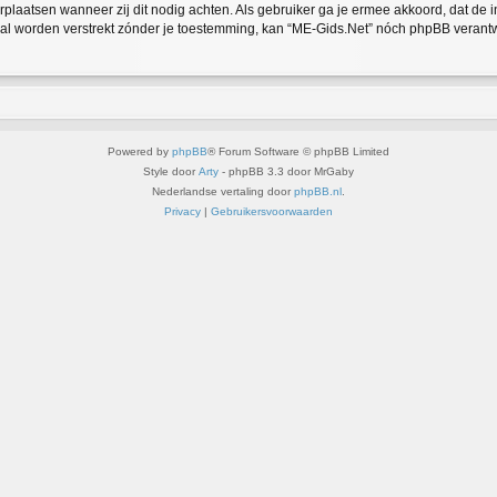
verplaatsen wanneer zij dit nodig achten. Als gebruiker ga je ermee akkoord, dat de 
 zal worden verstrekt zónder je toestemming, kan “ME-Gids.Net” nóch phpBB veran
Powered by
phpBB
® Forum Software © phpBB Limited
Style door
Arty
- phpBB 3.3 door MrGaby
Nederlandse vertaling door
phpBB.nl
.
Privacy
|
Gebruikersvoorwaarden