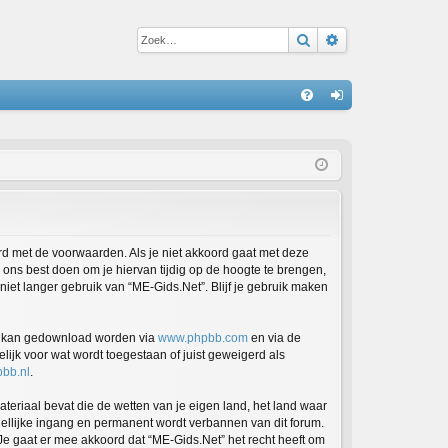
Zoek
Uitgebreid zoe
S
V
an
&
m
A
el
de
n
ord met de voorwaarden. Als je niet akkoord gaat met deze
ons best doen om je hiervan tijdig op de hoogte te brengen,
niet langer gebruik van “ME-Gids.Net”. Blijf je gebruik maken
en kan gedownload worden via
www.phpbb.com
en via de
ijk voor wat wordt toegestaan of juist geweigerd als
bb.nl
.
ateriaal bevat die de wetten van je eigen land, het land waar
dellijke ingang en permanent wordt verbannen van dit forum.
e gaat er mee akkoord dat “ME-Gids.Net” het recht heeft om