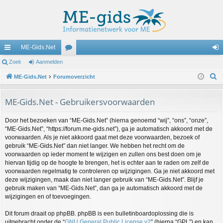
ME-Gids.Net
ne
Zoek
Aanmelden
or
an
Z
lle
ME-Gids.Net
Forumoverzicht
u
m
o
lin
m
el
e
ME-Gids.Net - Gebruikersvoorwaarden
ks
s
de
k
Door het bezoeken van “ME-Gids.Net” (hierna genoemd “wij”, “ons”, “onze”,
n
“ME-Gids.Net”, “https://forum.me-gids.net”), ga je automatisch akkoord met de
voorwaarden. Als je niet akkoord gaat met deze voorwaarden, bezoek of
gebruik “ME-Gids.Net” dan niet langer. We hebben het recht om de
voorwaarden op ieder moment te wijzigen en zullen ons best doen om je
hiervan tijdig op de hoogte te brengen, het is echter aan te raden om zelf de
voorwaarden regelmatig te controleren op wijzigingen. Ga je niet akkoord met
deze wijzigingen, maak dan niet langer gebruik van “ME-Gids.Net”. Blijf je
gebruik maken van “ME-Gids.Net”, dan ga je automatisch akkoord met de
wijzigingen en of toevoegingen.
Dit forum draait op phpBB. phpBB is een bulletinboardoplossing die is
uitgebracht onder de “
GNU General Public License v2
” (hierna “GPL”) en kan