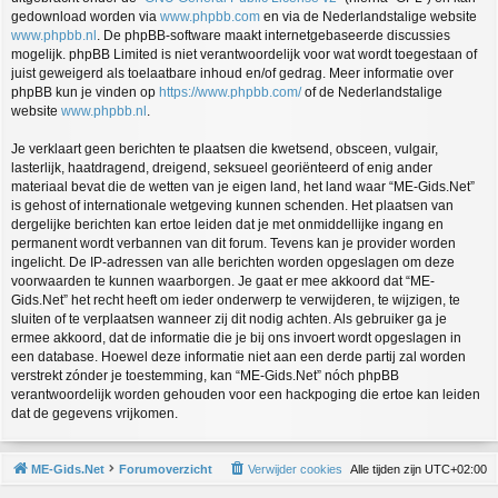
gedownload worden via
www.phpbb.com
en via de Nederlandstalige website
www.phpbb.nl
. De phpBB-software maakt internetgebaseerde discussies
mogelijk. phpBB Limited is niet verantwoordelijk voor wat wordt toegestaan of
juist geweigerd als toelaatbare inhoud en/of gedrag. Meer informatie over
phpBB kun je vinden op
https://www.phpbb.com/
of de Nederlandstalige
website
www.phpbb.nl
.
Je verklaart geen berichten te plaatsen die kwetsend, obsceen, vulgair,
lasterlijk, haatdragend, dreigend, seksueel georiënteerd of enig ander
materiaal bevat die de wetten van je eigen land, het land waar “ME-Gids.Net”
is gehost of internationale wetgeving kunnen schenden. Het plaatsen van
dergelijke berichten kan ertoe leiden dat je met onmiddellijke ingang en
permanent wordt verbannen van dit forum. Tevens kan je provider worden
ingelicht. De IP-adressen van alle berichten worden opgeslagen om deze
voorwaarden te kunnen waarborgen. Je gaat er mee akkoord dat “ME-
Gids.Net” het recht heeft om ieder onderwerp te verwijderen, te wijzigen, te
sluiten of te verplaatsen wanneer zij dit nodig achten. Als gebruiker ga je
ermee akkoord, dat de informatie die je bij ons invoert wordt opgeslagen in
een database. Hoewel deze informatie niet aan een derde partij zal worden
verstrekt zónder je toestemming, kan “ME-Gids.Net” nóch phpBB
verantwoordelijk worden gehouden voor een hackpoging die ertoe kan leiden
dat de gegevens vrijkomen.
ME-Gids.Net
Forumoverzicht
Verwijder cookies
Alle tijden zijn
UTC+02:00