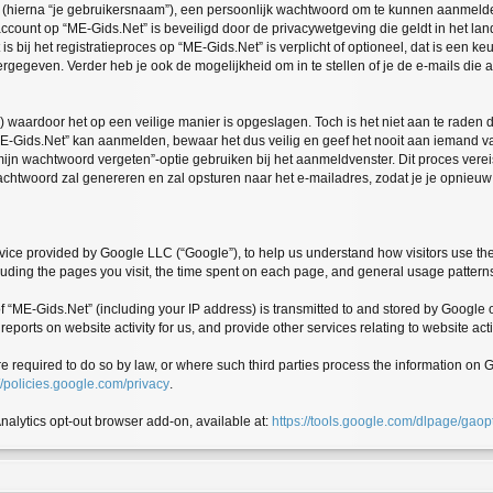
 (hierna “je gebruikersnaam”), een persoonlijk wachtwoord om te kunnen aanmelden
 account op “ME-Gids.Net” is beveiligd door de privacywetgeving die geldt in het land
 bij het registratieproces op “ME-Gids.Net” is verplicht of optioneel, dat is een keu
rgegeven. Verder heb je ook de mogelijkheid om in te stellen of je de e-mails di
) waardoor het op een veilige manier is opgeslagen. Toch is het niet aan te raden
-Gids.Net” kan aanmelden, bewaar het dus veilig en geef het nooit aan iemand van
mijn wachtwoord vergeten”-optie gebruiken bij het aanmeldvenster. Dit proces verei
htwoord zal genereren en zal opsturen naar het e-mailadres, zodat je je opnieu
ice provided by Google LLC (“Google”), to help us understand how visitors use the
including the pages you visit, the time spent on each page, and general usage pattern
“ME-Gids.Net” (including your IP address) is transmitted to and stored by Google o
reports on website activity for us, and provide other services relating to website act
ere required to do so by law, or where such third parties process the information o
//policies.google.com/privacy
.
Analytics opt-out browser add-on, available at:
https://tools.google.com/dlpage/gaop