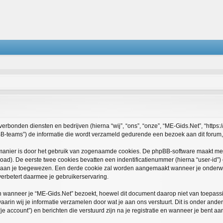
verbonden diensten en bedrijven (hierna “wij”, “ons”, “onze”, “ME-Gids.Net”, “https://
teams”) de informatie die wordt verzameld gedurende een bezoek aan dit forum, wo
 manier is door het gebruik van zogenaamde cookies. De phpBB-software maakt mee
oad). De eerste twee cookies bevatten een indentificatienummer (hierna “user-id”
aan je toegewezen. Een derde cookie zal worden aangemaakt wanneer je onderwe
erbetert daarmee je gebruikerservaring.
anneer je “ME-Gids.Net” bezoekt, hoewel dit document daarop niet van toepassing
in wij je informatie verzamelen door wat je aan ons verstuurt. Dit is onder ande
je account”) en berichten die verstuurd zijn na je registratie en wanneer je bent aa