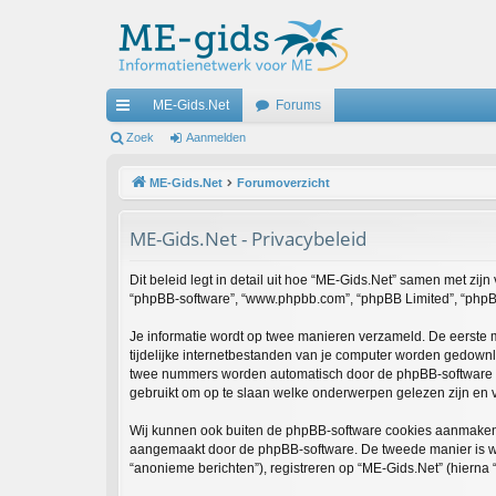
ME-Gids.Net
Forums
ne
Zoek
Aanmelden
lle
ME-Gids.Net
Forumoverzicht
lin
ME-Gids.Net - Privacybeleid
ks
Dit beleid legt in detail uit hoe “ME-Gids.Net” samen met zijn 
“phpBB-software”, “www.phpbb.com”, “phpBB Limited”, “phpBB-
Je informatie wordt op twee manieren verzameld. De eerste
tijdelijke internetbestanden van je computer worden gedownl
twee nummers worden automatisch door de phpBB-software 
gebruikt om op te slaan welke onderwerpen gelezen zijn en v
Wij kunnen ook buiten de phpBB-software cookies aanmaken w
aangemaakt door de phpBB-software. De tweede manier is waar
“anonieme berichten”), registreren op “ME-Gids.Net” (hierna “