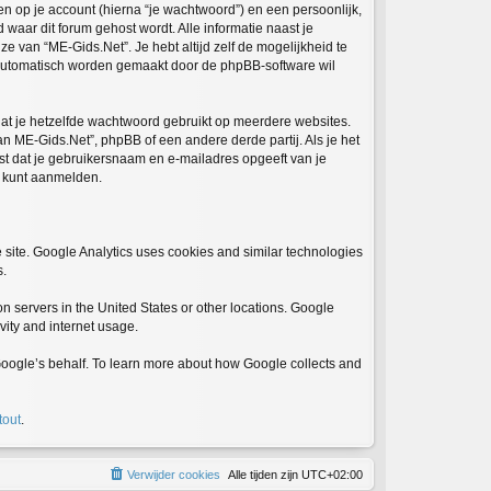
 op je account (hierna “je wachtwoord”) en een persoonlijk,
 waar dit forum gehost wordt. Alle informatie naast je
ze van “ME-Gids.Net”. Je hebt altijd zelf de mogelijkheid te
e automatisch worden gemaakt door de phpBB-software wil
 dat je hetzelfde wachtwoord gebruikt op meerdere websites.
 ME-Gids.Net”, phpBB of een andere derde partij. Als je het
st dat je gebruikersnaam en e-mailadres opgeeft van je
w kunt aanmelden.
 site. Google Analytics uses cookies and similar technologies
s.
n servers in the United States or other locations. Google
ivity and internet usage.
n Google’s behalf. To learn more about how Google collects and
tout
.
Verwijder cookies
Alle tijden zijn
UTC+02:00