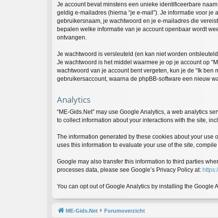
Je account bevat minstens een unieke identificeerbare naam
geldig e-mailadres (hierna “je e-mail”). Je informatie voor je
gebruikersnaam, je wachtwoord en je e-mailadres die vereist is
bepalen welke informatie van je account openbaar wordt wee
ontvangen.
Je wachtwoord is versleuteld (en kan niet worden ontsleuteld
Je wachtwoord is het middel waarmee je op je account op “ME
wachtwoord van je account bent vergeten, kun je de “Ik ben 
gebruikersaccount, waarna de phpBB-software een nieuw wac
Analytics
“ME-Gids.Net” may use Google Analytics, a web analytics serv
to collect information about your interactions with the site, 
The information generated by these cookies about your use of 
uses this information to evaluate your use of the site, compile 
Google may also transfer this information to third parties wh
processes data, please see Google’s Privacy Policy at:
https:
You can opt out of Google Analytics by installing the Google 
ME-Gids.Net
Forumoverzicht