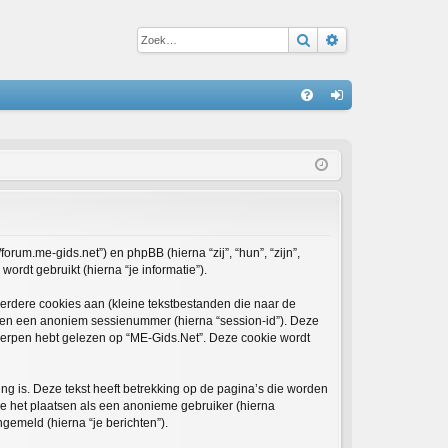
Zoek
Uitgebreid zoe
S
V
an
&
m
A
el
de
n
forum.me-gids.net”) en phpBB (hierna “zij”, “hun”, “zijn”,
rdt gebruikt (hierna “je informatie”).
rdere cookies aan (kleine tekstbestanden die naar de
) en een anoniem sessienummer (hierna “session-id”). Deze
rpen hebt gelezen op “ME-Gids.Net”. Deze cookie wordt
 is. Deze tekst heeft betrekking op de pagina’s die worden
re het plaatsen als een anonieme gebruiker (hierna
ngemeld (hierna “je berichten”).