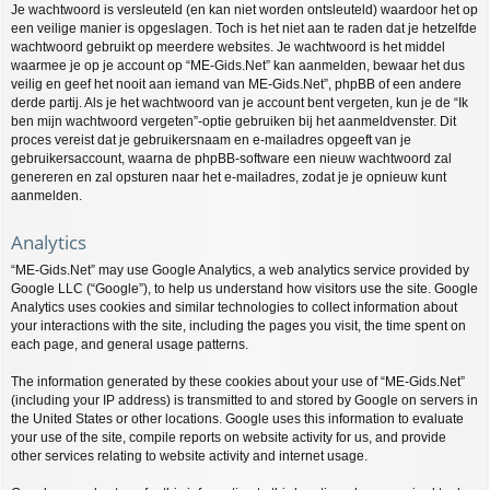
Je wachtwoord is versleuteld (en kan niet worden ontsleuteld) waardoor het op
een veilige manier is opgeslagen. Toch is het niet aan te raden dat je hetzelfde
wachtwoord gebruikt op meerdere websites. Je wachtwoord is het middel
waarmee je op je account op “ME-Gids.Net” kan aanmelden, bewaar het dus
veilig en geef het nooit aan iemand van ME-Gids.Net”, phpBB of een andere
derde partij. Als je het wachtwoord van je account bent vergeten, kun je de “Ik
ben mijn wachtwoord vergeten”-optie gebruiken bij het aanmeldvenster. Dit
proces vereist dat je gebruikersnaam en e-mailadres opgeeft van je
gebruikersaccount, waarna de phpBB-software een nieuw wachtwoord zal
genereren en zal opsturen naar het e-mailadres, zodat je je opnieuw kunt
aanmelden.
Analytics
“ME-Gids.Net” may use Google Analytics, a web analytics service provided by
Google LLC (“Google”), to help us understand how visitors use the site. Google
Analytics uses cookies and similar technologies to collect information about
your interactions with the site, including the pages you visit, the time spent on
each page, and general usage patterns.
The information generated by these cookies about your use of “ME-Gids.Net”
(including your IP address) is transmitted to and stored by Google on servers in
the United States or other locations. Google uses this information to evaluate
your use of the site, compile reports on website activity for us, and provide
other services relating to website activity and internet usage.