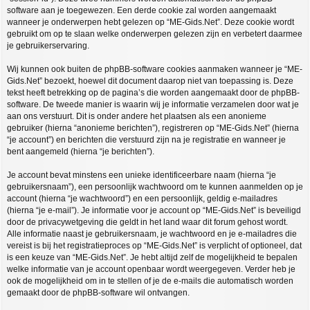
software aan je toegewezen. Een derde cookie zal worden aangemaakt
wanneer je onderwerpen hebt gelezen op “ME-Gids.Net”. Deze cookie wordt
gebruikt om op te slaan welke onderwerpen gelezen zijn en verbetert daarmee
je gebruikerservaring.
Wij kunnen ook buiten de phpBB-software cookies aanmaken wanneer je “ME-
Gids.Net” bezoekt, hoewel dit document daarop niet van toepassing is. Deze
tekst heeft betrekking op de pagina’s die worden aangemaakt door de phpBB-
software. De tweede manier is waarin wij je informatie verzamelen door wat je
aan ons verstuurt. Dit is onder andere het plaatsen als een anonieme
gebruiker (hierna “anonieme berichten”), registreren op “ME-Gids.Net” (hierna
“je account”) en berichten die verstuurd zijn na je registratie en wanneer je
bent aangemeld (hierna “je berichten”).
Je account bevat minstens een unieke identificeerbare naam (hierna “je
gebruikersnaam”), een persoonlijk wachtwoord om te kunnen aanmelden op je
account (hierna “je wachtwoord”) en een persoonlijk, geldig e-mailadres
(hierna “je e-mail”). Je informatie voor je account op “ME-Gids.Net” is beveiligd
door de privacywetgeving die geldt in het land waar dit forum gehost wordt.
Alle informatie naast je gebruikersnaam, je wachtwoord en je e-mailadres die
vereist is bij het registratieproces op “ME-Gids.Net” is verplicht of optioneel, dat
is een keuze van “ME-Gids.Net”. Je hebt altijd zelf de mogelijkheid te bepalen
welke informatie van je account openbaar wordt weergegeven. Verder heb je
ook de mogelijkheid om in te stellen of je de e-mails die automatisch worden
gemaakt door de phpBB-software wil ontvangen.