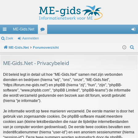
ME-Gids.Net
ne
Zoek
Aanmelden
or
an
Z
lle
ME-Gids.Net
Forumoverzicht
u
m
o
lin
m
el
e
ME-Gids.Net - Privacybeleid
ks
s
de
k
Dit beleid legt in detail uit hoe “ME-Gids.Net” samen met zijn verbonden
n
diensten en bedrijven (hierna “wij”, “ons”, “onze”, “ME-Gids.Net”,
“https://forum.me-gids.net”) en phpBB (hierna “zij”, “hun”, “zijn”, “phpBB-
software”, “www.phpbb.com”, “phpBB Limited”, “phpBB-teams”) de informatie
die wordt verzameld gedurende een bezoek aan dit forum, wordt gebruikt
(hierna “je informatie”).
Je informatie wordt op twee manieren verzameld. De eerste manier is door het
gebruik van zogenaamde cookies. De phpBB-software maakt meerdere
cookies aan (kleine tekstbestanden die naar de tijdelijke internetbestanden
van je computer worden gedownload). De eerste twee cookies bevatten een
indentificatienummer (hierna “user-id”) en een anoniem sessienummer (hierna
“session-id”). Deze twee nummers worden automatisch door de phpBB-