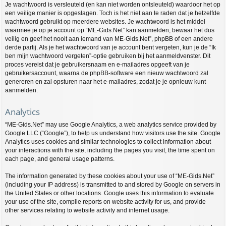
Je wachtwoord is versleuteld (en kan niet worden ontsleuteld) waardoor het op
een veilige manier is opgeslagen. Toch is het niet aan te raden dat je hetzelfde
wachtwoord gebruikt op meerdere websites. Je wachtwoord is het middel
waarmee je op je account op “ME-Gids.Net” kan aanmelden, bewaar het dus
veilig en geef het nooit aan iemand van ME-Gids.Net”, phpBB of een andere
derde partij. Als je het wachtwoord van je account bent vergeten, kun je de “Ik
ben mijn wachtwoord vergeten”-optie gebruiken bij het aanmeldvenster. Dit
proces vereist dat je gebruikersnaam en e-mailadres opgeeft van je
gebruikersaccount, waarna de phpBB-software een nieuw wachtwoord zal
genereren en zal opsturen naar het e-mailadres, zodat je je opnieuw kunt
aanmelden.
Analytics
“ME-Gids.Net” may use Google Analytics, a web analytics service provided by
Google LLC (“Google”), to help us understand how visitors use the site. Google
Analytics uses cookies and similar technologies to collect information about
your interactions with the site, including the pages you visit, the time spent on
each page, and general usage patterns.
The information generated by these cookies about your use of “ME-Gids.Net”
(including your IP address) is transmitted to and stored by Google on servers in
the United States or other locations. Google uses this information to evaluate
your use of the site, compile reports on website activity for us, and provide
other services relating to website activity and internet usage.