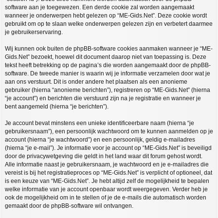
software aan je toegewezen. Een derde cookie zal worden aangemaakt
wanneer je onderwerpen hebt gelezen op “ME-Gids.Net”. Deze cookie wordt
gebruikt om op te slaan welke onderwerpen gelezen zijn en verbetert daarmee
je gebruikerservaring.
Wij kunnen ook buiten de phpBB-software cookies aanmaken wanneer je “ME-
Gids.Net” bezoekt, hoewel dit document daarop niet van toepassing is. Deze
tekst heeft betrekking op de pagina’s die worden aangemaakt door de phpBB-
software. De tweede manier is waarin wij je informatie verzamelen door wat je
aan ons verstuurt. Dit is onder andere het plaatsen als een anonieme
gebruiker (hierna “anonieme berichten”), registreren op “ME-Gids.Net” (hierna
“je account”) en berichten die verstuurd zijn na je registratie en wanneer je
bent aangemeld (hierna “je berichten”).
Je account bevat minstens een unieke identificeerbare naam (hierna “je
gebruikersnaam”), een persoonlijk wachtwoord om te kunnen aanmelden op je
account (hierna “je wachtwoord”) en een persoonlijk, geldig e-mailadres
(hierna “je e-mail”). Je informatie voor je account op “ME-Gids.Net” is beveiligd
door de privacywetgeving die geldt in het land waar dit forum gehost wordt.
Alle informatie naast je gebruikersnaam, je wachtwoord en je e-mailadres die
vereist is bij het registratieproces op “ME-Gids.Net” is verplicht of optioneel, dat
is een keuze van “ME-Gids.Net”. Je hebt altijd zelf de mogelijkheid te bepalen
welke informatie van je account openbaar wordt weergegeven. Verder heb je
ook de mogelijkheid om in te stellen of je de e-mails die automatisch worden
gemaakt door de phpBB-software wil ontvangen.