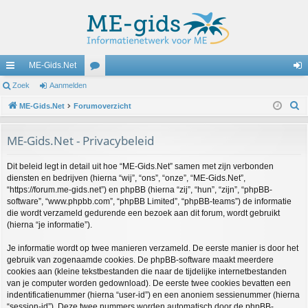
ME-Gids.Net
ne
Zoek
Aanmelden
or
an
Z
lle
ME-Gids.Net
Forumoverzicht
u
m
o
lin
m
el
e
ME-Gids.Net - Privacybeleid
ks
s
de
k
Dit beleid legt in detail uit hoe “ME-Gids.Net” samen met zijn verbonden
n
diensten en bedrijven (hierna “wij”, “ons”, “onze”, “ME-Gids.Net”,
“https://forum.me-gids.net”) en phpBB (hierna “zij”, “hun”, “zijn”, “phpBB-
software”, “www.phpbb.com”, “phpBB Limited”, “phpBB-teams”) de informatie
die wordt verzameld gedurende een bezoek aan dit forum, wordt gebruikt
(hierna “je informatie”).
Je informatie wordt op twee manieren verzameld. De eerste manier is door het
gebruik van zogenaamde cookies. De phpBB-software maakt meerdere
cookies aan (kleine tekstbestanden die naar de tijdelijke internetbestanden
van je computer worden gedownload). De eerste twee cookies bevatten een
indentificatienummer (hierna “user-id”) en een anoniem sessienummer (hierna
“session-id”). Deze twee nummers worden automatisch door de phpBB-