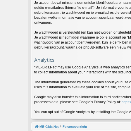
Je account bevat minstens een unieke identificeerbare naam
geldig e-mailadres (hierna “je e-mail”). Je informatie voor je
gebruikersnaam, je wachtwoord en je e-mailadres die vereist is
bepalen welke informatie van je account openbaar wordt wee
ontvangen.
Je wachtwoord is versleuteld (en kan niet worden ontsleuteld
Je wachtwoord is het middel waarmee je op je account op “ME
wachtwoord van je account bent vergeten, kun je de “Ik ben 
gebruikersaccount, waarna de phpBB-software een nieuw wac
Analytics
“ME-Gids.Net” may use Google Analytics, a web analytics serv
to collect information about your interactions with the site, 
The information generated by these cookies about your use of 
uses this information to evaluate your use of the site, compile 
Google may also transfer this information to third parties wh
processes data, please see Google’s Privacy Policy at:
https:
You can opt out of Google Analytics by installing the Google 
ME-Gids.Net
Forumoverzicht