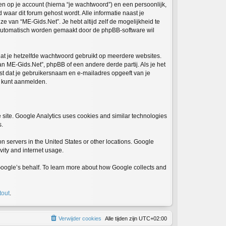
 op je account (hierna “je wachtwoord”) en een persoonlijk,
 waar dit forum gehost wordt. Alle informatie naast je
ze van “ME-Gids.Net”. Je hebt altijd zelf de mogelijkheid te
e automatisch worden gemaakt door de phpBB-software wil
 dat je hetzelfde wachtwoord gebruikt op meerdere websites.
 ME-Gids.Net”, phpBB of een andere derde partij. Als je het
st dat je gebruikersnaam en e-mailadres opgeeft van je
w kunt aanmelden.
 site. Google Analytics uses cookies and similar technologies
s.
n servers in the United States or other locations. Google
ivity and internet usage.
n Google’s behalf. To learn more about how Google collects and
tout
.
Verwijder cookies
Alle tijden zijn
UTC+02:00