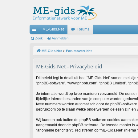
ME-Gids.Net
Forums
ne
Zoek
Aanmelden
lle
ME-Gids.Net
Forumoverzicht
lin
ME-Gids.Net - Privacybeleid
ks
Dit beleid legt in detail uit hoe “ME-Gids.Net” samen met zijn 
“phpBB-software”, “www.phpbb.com”, “phpBB Limited”, “phpBB-
Je informatie wordt op twee manieren verzameld. De eerste
tijdelijke internetbestanden van je computer worden gedownl
twee nummers worden automatisch door de phpBB-software 
gebruikt om op te slaan welke onderwerpen gelezen zijn en v
Wij kunnen ook buiten de phpBB-software cookies aanmaken w
aangemaakt door de phpBB-software. De tweede manier is waar
“anonieme berichten”), registreren op “ME-Gids.Net” (hierna “