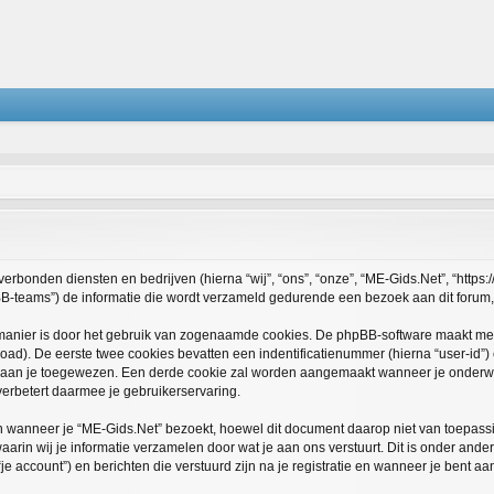
verbonden diensten en bedrijven (hierna “wij”, “ons”, “onze”, “ME-Gids.Net”, “https://
teams”) de informatie die wordt verzameld gedurende een bezoek aan dit forum, wo
 manier is door het gebruik van zogenaamde cookies. De phpBB-software maakt mee
oad). De eerste twee cookies bevatten een indentificatienummer (hierna “user-id”
aan je toegewezen. Een derde cookie zal worden aangemaakt wanneer je onderwe
erbetert daarmee je gebruikerservaring.
anneer je “ME-Gids.Net” bezoekt, hoewel dit document daarop niet van toepassing
in wij je informatie verzamelen door wat je aan ons verstuurt. Dit is onder ande
je account”) en berichten die verstuurd zijn na je registratie en wanneer je bent aa