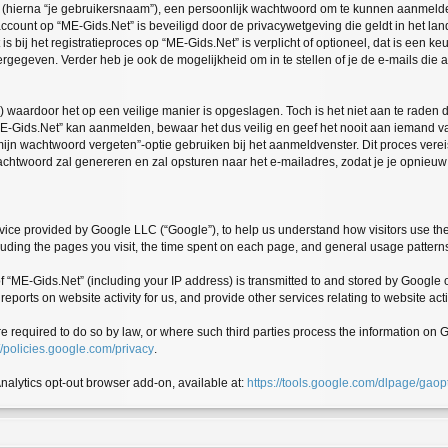
 (hierna “je gebruikersnaam”), een persoonlijk wachtwoord om te kunnen aanmelden
 account op “ME-Gids.Net” is beveiligd door de privacywetgeving die geldt in het land
 bij het registratieproces op “ME-Gids.Net” is verplicht of optioneel, dat is een keu
rgegeven. Verder heb je ook de mogelijkheid om in te stellen of je de e-mails di
) waardoor het op een veilige manier is opgeslagen. Toch is het niet aan te raden
-Gids.Net” kan aanmelden, bewaar het dus veilig en geef het nooit aan iemand van
mijn wachtwoord vergeten”-optie gebruiken bij het aanmeldvenster. Dit proces verei
htwoord zal genereren en zal opsturen naar het e-mailadres, zodat je je opnieu
ice provided by Google LLC (“Google”), to help us understand how visitors use the
including the pages you visit, the time spent on each page, and general usage pattern
“ME-Gids.Net” (including your IP address) is transmitted to and stored by Google o
reports on website activity for us, and provide other services relating to website act
ere required to do so by law, or where such third parties process the information o
//policies.google.com/privacy
.
Analytics opt-out browser add-on, available at:
https://tools.google.com/dlpage/gaop