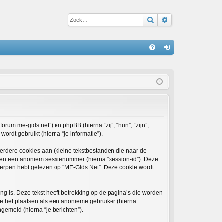
Zoek
Uitgebreid zoe
S
V
an
&
m
A
el
de
n
forum.me-gids.net”) en phpBB (hierna “zij”, “hun”, “zijn”,
rdt gebruikt (hierna “je informatie”).
rdere cookies aan (kleine tekstbestanden die naar de
) en een anoniem sessienummer (hierna “session-id”). Deze
rpen hebt gelezen op “ME-Gids.Net”. Deze cookie wordt
 is. Deze tekst heeft betrekking op de pagina’s die worden
re het plaatsen als een anonieme gebruiker (hierna
ngemeld (hierna “je berichten”).