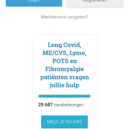
Wachtwoord vergeten?
Long Covid,
ME/CVS, Lyme,
POTS en
Fibromyalgie
patiënten vragen
jullie hulp
29.687
handtekeningen
MELD JE NU AAN!