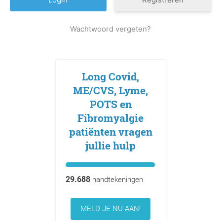
Wachtwoord vergeten?
Long Covid,
ME/CVS, Lyme,
POTS en
Fibromyalgie
patiënten vragen
jullie hulp
29.688
handtekeningen
MELD JE NU AAN!