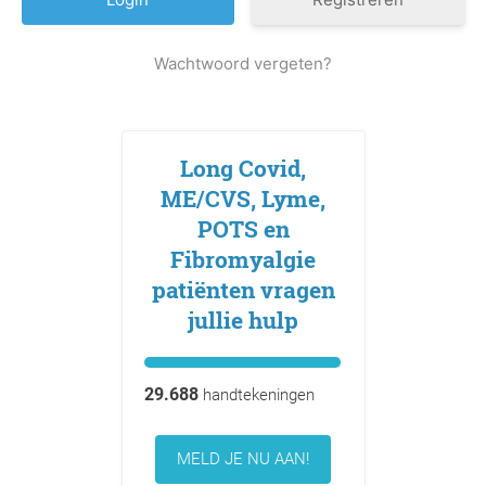
Wachtwoord vergeten?
Long Covid,
ME/CVS, Lyme,
POTS en
Fibromyalgie
patiënten vragen
jullie hulp
29.688
handtekeningen
MELD JE NU AAN!