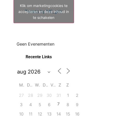
Klik om marketingcookies te
Tweets by ME_gids
accepteren en deze inhoud in
te schakelen
Geen Evenementen
Recente Links
M
D
W
D
V
Z
Z
27
28
29
30
31
1
2
7
3
4
5
6
8
9
10
11
12
13
14
15
16