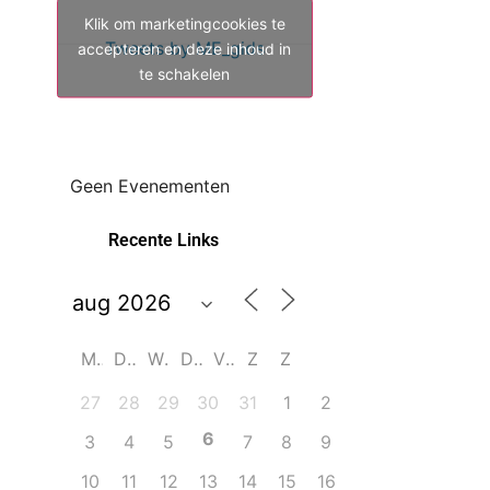
Klik om marketingcookies te
Tweets by ME_gids
accepteren en deze inhoud in
te schakelen
Geen Evenementen
Recente Links
M
D
W
D
V
Z
Z
27
28
29
30
31
1
2
6
3
4
5
7
8
9
10
11
12
13
14
15
16