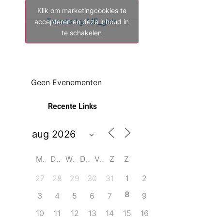
Klik om marketingcookies te
Tweets by ME_gids
accepteren en deze inhoud in
te schakelen
Geen Evenementen
Recente Links
M
D
W
D
V
Z
Z
27
28
29
30
31
1
2
8
3
4
5
6
7
9
10
11
12
13
14
15
16