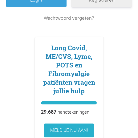
Wachtwoord vergeten?
Long Covid,
ME/CVS, Lyme,
POTS en
Fibromyalgie
patiënten vragen
jullie hulp
29.687
handtekeningen
MELD JE NU AAN!