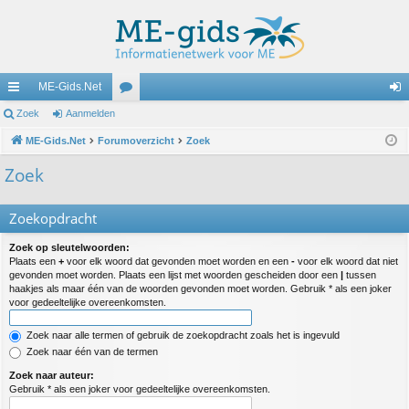
ME-Gids.Net
ne
Zoek
Aanmelden
or
an
lle
ME-Gids.Net
Forumoverzicht
u
Zoek
m
lin
m
el
Zoek
ks
s
de
Zoekopdracht
n
Zoek op sleutelwoorden:
Plaats een
+
voor elk woord dat gevonden moet worden en een
-
voor elk woord dat niet
gevonden moet worden. Plaats een lijst met woorden gescheiden door een
|
tussen
haakjes als maar één van de woorden gevonden moet worden. Gebruik * als een joker
voor gedeeltelijke overeenkomsten.
Zoek naar alle termen of gebruik de zoekopdracht zoals het is ingevuld
Zoek naar één van de termen
Zoek naar auteur:
Gebruik * als een joker voor gedeeltelijke overeenkomsten.