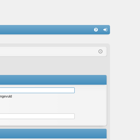
S
V
an
&
m
A
el
de
n
ingevuld