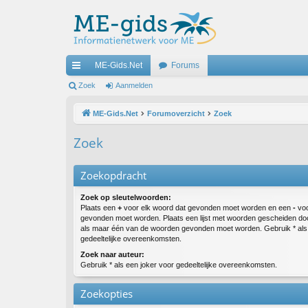
ME-Gids.Net
Forums
ne
Zoek
Aanmelden
lle
ME-Gids.Net
Forumoverzicht
Zoek
lin
Zoek
ks
Zoekopdracht
Zoek op sleutelwoorden:
Plaats een
+
voor elk woord dat gevonden moet worden en een
-
voo
gevonden moet worden. Plaats een lijst met woorden gescheiden d
als maar één van de woorden gevonden moet worden. Gebruik * als 
gedeeltelijke overeenkomsten.
Zoek naar auteur:
Gebruik * als een joker voor gedeeltelijke overeenkomsten.
Zoekopties