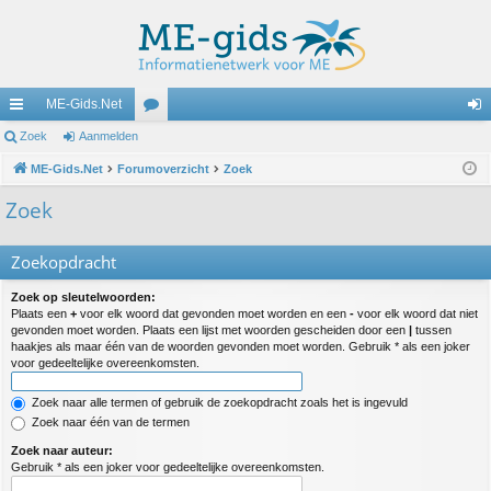
ME-Gids.Net
ne
Zoek
Aanmelden
or
an
lle
ME-Gids.Net
Forumoverzicht
u
Zoek
m
lin
m
el
Zoek
ks
s
de
Zoekopdracht
n
Zoek op sleutelwoorden:
Plaats een
+
voor elk woord dat gevonden moet worden en een
-
voor elk woord dat niet
gevonden moet worden. Plaats een lijst met woorden gescheiden door een
|
tussen
haakjes als maar één van de woorden gevonden moet worden. Gebruik * als een joker
voor gedeeltelijke overeenkomsten.
Zoek naar alle termen of gebruik de zoekopdracht zoals het is ingevuld
Zoek naar één van de termen
Zoek naar auteur:
Gebruik * als een joker voor gedeeltelijke overeenkomsten.