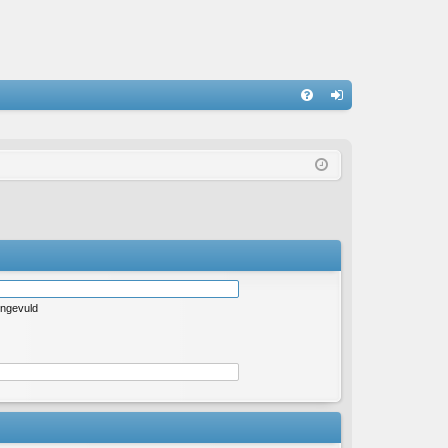
S
V
an
&
m
A
el
de
n
ingevuld