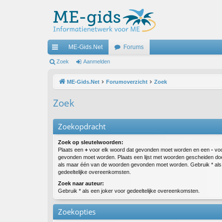
ME-Gids.Net
Forums
ne
Zoek
Aanmelden
lle
ME-Gids.Net
Forumoverzicht
Zoek
lin
Zoek
ks
Zoekopdracht
Zoek op sleutelwoorden:
Plaats een
+
voor elk woord dat gevonden moet worden en een
-
voo
gevonden moet worden. Plaats een lijst met woorden gescheiden d
als maar één van de woorden gevonden moet worden. Gebruik * als 
gedeeltelijke overeenkomsten.
Zoek naar auteur:
Gebruik * als een joker voor gedeeltelijke overeenkomsten.
Zoekopties