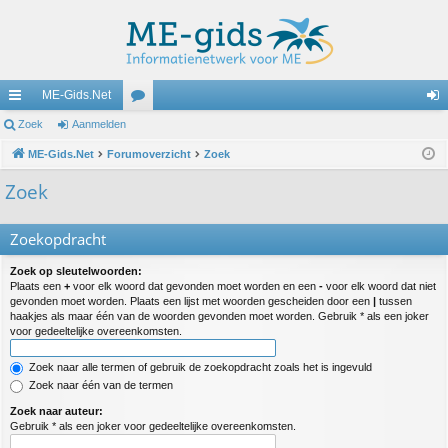
ME-Gids.Net
ne
Zoek
Aanmelden
or
an
lle
ME-Gids.Net
Forumoverzicht
u
Zoek
m
lin
m
el
Zoek
ks
s
de
Zoekopdracht
n
Zoek op sleutelwoorden:
Plaats een
+
voor elk woord dat gevonden moet worden en een
-
voor elk woord dat niet
gevonden moet worden. Plaats een lijst met woorden gescheiden door een
|
tussen
haakjes als maar één van de woorden gevonden moet worden. Gebruik * als een joker
voor gedeeltelijke overeenkomsten.
Zoek naar alle termen of gebruik de zoekopdracht zoals het is ingevuld
Zoek naar één van de termen
Zoek naar auteur:
Gebruik * als een joker voor gedeeltelijke overeenkomsten.