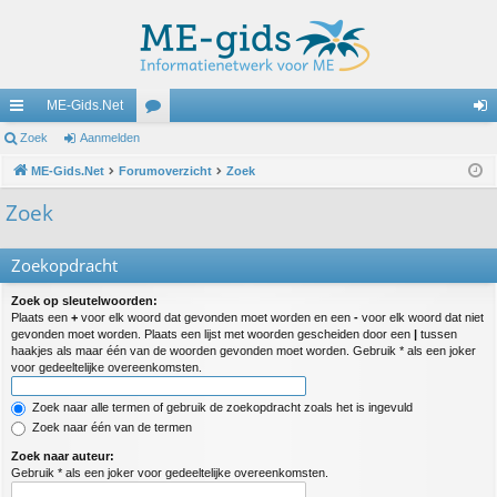
ME-Gids.Net
ne
Zoek
Aanmelden
or
an
lle
ME-Gids.Net
Forumoverzicht
u
Zoek
m
lin
m
el
Zoek
ks
s
de
Zoekopdracht
n
Zoek op sleutelwoorden:
Plaats een
+
voor elk woord dat gevonden moet worden en een
-
voor elk woord dat niet
gevonden moet worden. Plaats een lijst met woorden gescheiden door een
|
tussen
haakjes als maar één van de woorden gevonden moet worden. Gebruik * als een joker
voor gedeeltelijke overeenkomsten.
Zoek naar alle termen of gebruik de zoekopdracht zoals het is ingevuld
Zoek naar één van de termen
Zoek naar auteur:
Gebruik * als een joker voor gedeeltelijke overeenkomsten.