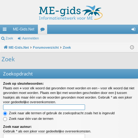
ME-Gids.Net
ne
Zoek
Aanmelden
or
an
lle
ME-Gids.Net
Forumoverzicht
u
Zoek
m
lin
m
el
Zoek
ks
s
de
Zoekopdracht
n
Zoek op sleutelwoorden:
Plaats een
+
voor elk woord dat gevonden moet worden en een
-
voor elk woord dat niet
gevonden moet worden. Plaats een lijst met woorden gescheiden door een
|
tussen
haakjes als maar één van de woorden gevonden moet worden. Gebruik * als een joker
voor gedeeltelijke overeenkomsten.
Zoek naar alle termen of gebruik de zoekopdracht zoals het is ingevuld
Zoek naar één van de termen
Zoek naar auteur:
Gebruik * als een joker voor gedeeltelijke overeenkomsten.