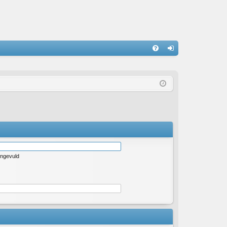
S
V
an
&
m
A
el
de
n
ingevuld