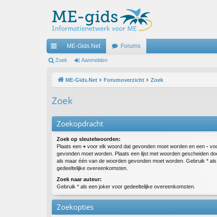
ME-Gids.Net
Forums
ne
Zoek
Aanmelden
lle
ME-Gids.Net
Forumoverzicht
Zoek
lin
Zoek
ks
Zoekopdracht
Zoek op sleutelwoorden:
Plaats een
+
voor elk woord dat gevonden moet worden en een
-
voo
gevonden moet worden. Plaats een lijst met woorden gescheiden d
als maar één van de woorden gevonden moet worden. Gebruik * als 
gedeeltelijke overeenkomsten.
Zoek naar auteur:
Gebruik * als een joker voor gedeeltelijke overeenkomsten.
Zoekopties