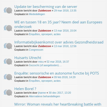
Update ter bescherming van de server
Laatste bericht door
Zuiderzon
«
29 mar 2018, 13:35
Geplaatst in
Mededelingen
ME en tussen 18 en 35 jaar? Neem deel aan Europees
onderzoek
Laatste bericht door
Zuiderzon
«
13 mar 2018, 15:04
Geplaatst in
Enquêtes, oproepen, acties
Informatiebijkeenkomst over advies Gezondheidsraad
Laatste bericht door
Zuiderzon
«
13 mar 2018, 12:56
Geplaatst in
Congressen
Huisarts Utrecht
Laatste bericht door
misu
«
02 mar 2018, 16:37
Geplaatst in
Gezocht (of aangeboden)....
Enquête: sensorische en autonome functie bij POTS
Laatste bericht door
Zuiderzon
«
09 feb 2018, 14:29
Geplaatst in
Enquêtes, oproepen, acties
Helen Borel ?
Laatste bericht door
jhanne
«
30 dec 2017, 13:20
Geplaatst in
Alternatieve behandelingen
Mirror: Woman reveals her heartbreaking battle with