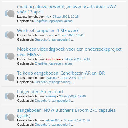
meld negatieve beweringen over je arts door UWV
vóór 13 april
Laatste bericht door
rie
«
08 apr 2021, 10:16
Geplaatst in
Enquêtes, oproepen, acties
Wie heeft ampullen 4 ME over?
Laatste bericht door
annac
«
15 apr 2020, 16:41
Geplaatst in
Gezocht (of aangeboden)....
Maak een videodagboek voor een onderzoeksproject
over ME/cvs
Laatste bericht door
Zuiderzon
«
24 jan 2020, 14:16
Geplaatst in
Enquêtes, oproepen, acties
Te koop aangeboden: Candibactin-AR en -BR
Laatste bericht door
evaluna
«
19 jan 2020, 11:12
Geplaatst in
Gezocht (of aangeboden)....
Lotgenoten Amersfoort
Laatste bericht door
esmeej
«
26 aug 2019, 19:40
Geplaatst in
Gezocht (of aangeboden)....
aangeboden: NOW Butcher's Broom 270 capsules
(gratis)
Laatste bericht door
leftfield020
«
16 mei 2019, 21:56
Geplaatst in
Gezocht (of aangeboden)....