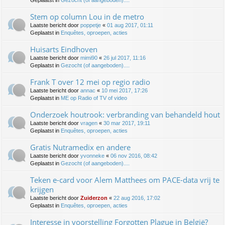
Geplaatst in
Gezocht (of aangeboden)....
Stem op column Lou in de metro
Laatste bericht door
poppetje
«
01 aug 2017, 01:11
Geplaatst in
Enquêtes, oproepen, acties
Huisarts Eindhoven
Laatste bericht door
mimi90
«
26 jul 2017, 11:16
Geplaatst in
Gezocht (of aangeboden)....
Frank T over 12 mei op regio radio
Laatste bericht door
annac
«
10 mei 2017, 17:26
Geplaatst in
ME op Radio of TV of video
Onderzoek houtrook: verbranding van behandeld hout
Laatste bericht door
vragen
«
30 mar 2017, 19:11
Geplaatst in
Enquêtes, oproepen, acties
Gratis Nutramedix en andere
Laatste bericht door
yvonneke
«
06 nov 2016, 08:42
Geplaatst in
Gezocht (of aangeboden)....
Teken e-card voor Alem Matthees om PACE-data vrij te
krijgen
Laatste bericht door
Zuiderzon
«
22 aug 2016, 17:02
Geplaatst in
Enquêtes, oproepen, acties
Interesse in voorstelling Forgotten Plague in België?