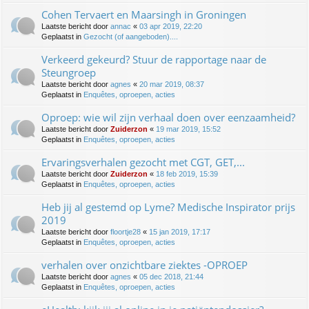
Cohen Tervaert en Maarsingh in Groningen
Laatste bericht door
annac
«
03 apr 2019, 22:20
Geplaatst in
Gezocht (of aangeboden)....
Verkeerd gekeurd? Stuur de rapportage naar de
Steungroep
Laatste bericht door
agnes
«
20 mar 2019, 08:37
Geplaatst in
Enquêtes, oproepen, acties
Oproep: wie wil zijn verhaal doen over eenzaamheid?
Laatste bericht door
Zuiderzon
«
19 mar 2019, 15:52
Geplaatst in
Enquêtes, oproepen, acties
Ervaringsverhalen gezocht met CGT, GET,...
Laatste bericht door
Zuiderzon
«
18 feb 2019, 15:39
Geplaatst in
Enquêtes, oproepen, acties
Heb jij al gestemd op Lyme? Medische Inspirator prijs
2019
Laatste bericht door
floortje28
«
15 jan 2019, 17:17
Geplaatst in
Enquêtes, oproepen, acties
verhalen over onzichtbare ziektes -OPROEP
Laatste bericht door
agnes
«
05 dec 2018, 21:44
Geplaatst in
Enquêtes, oproepen, acties