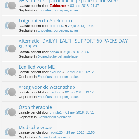
eHealth: kijk jij al online in je patiëntendossier?
Laatste bericht door
Zuiderzon
«
03 aug 2018, 21:37
Geplaatst in
Enquêtes, oproepen, acties
Lotgenoten in Apeldoorn
Laatste bericht door
petronella
«
29 jul 2018, 19:10
Geplaatst in
Enquêtes, oproepen, acties
Alternatief DAILY HEALTH SUPPORT 60 PACKS DAY
SUPPLY?
Laatste bericht door
annac
«
03 jul 2018, 22:56
Geplaatst in
Biomedische behandelingen
Een lied voor ME
Laatste bericht door
evaluna
«
12 mei 2018, 12:12
Geplaatst in
Enquêtes, oproepen, acties
Vraag voor de wetenschap
Laatste bericht door
evaluna
«
02 mei 2018, 13:17
Geplaatst in
Enquêtes, oproepen, acties
Ozon theraphie
Laatste bericht door
christa1
«
01 mei 2018, 18:31
Geplaatst in
Gezondheid algemeen
Medische vraag
Laatste bericht door
robin123
«
25 apr 2018, 12:58
Geplaatst in
Gezondheid algemeen