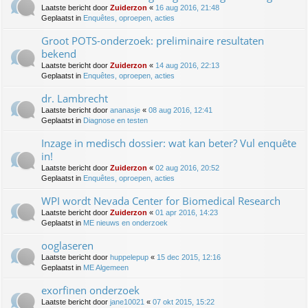
Laatste bericht door
Zuiderzon
«
16 aug 2016, 21:48
Geplaatst in
Enquêtes, oproepen, acties
Groot POTS-onderzoek: preliminaire resultaten
bekend
Laatste bericht door
Zuiderzon
«
14 aug 2016, 22:13
Geplaatst in
Enquêtes, oproepen, acties
dr. Lambrecht
Laatste bericht door
ananasje
«
08 aug 2016, 12:41
Geplaatst in
Diagnose en testen
Inzage in medisch dossier: wat kan beter? Vul enquête
in!
Laatste bericht door
Zuiderzon
«
02 aug 2016, 20:52
Geplaatst in
Enquêtes, oproepen, acties
WPI wordt Nevada Center for Biomedical Research
Laatste bericht door
Zuiderzon
«
01 apr 2016, 14:23
Geplaatst in
ME nieuws en onderzoek
ooglaseren
Laatste bericht door
huppelepup
«
15 dec 2015, 12:16
Geplaatst in
ME Algemeen
exorfinen onderzoek
Laatste bericht door
jane10021
«
07 okt 2015, 15:22