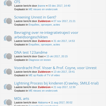
CFS
Laatste bericht door
jhanne
«
03 dec 2017, 14:40
Geplaatst in
ME nieuws en onderzoek
Screening Unrest in Gent?
Laatste bericht door
Zuiderzon
«
07 nov 2017, 21:21
Geplaatst in
Enquêtes, oproepen, acties
Bevraging over re-integratietraject voor
arbeidsongeschikten
Laatste bericht door
Zuiderzon
«
31 okt 2017, 14:53
Geplaatst in
Enquêtes, oproepen, acties
DNA test 123andme
Laatste bericht door
Gast
«
15 okt 2017, 20:15
Geplaatst in
Diagnose en testen
Voordracht Prof. Visser & Prof. Coyne, voor Unrest
Laatste bericht door
Zuiderzon
«
13 okt 2017, 19:41
Geplaatst in
ME op Radio of TV of video
Lightning Process bij kinderen (Crawley, SMILE-trial)
Laatste bericht door
Zuiderzon
«
21 sep 2017, 12:30
Geplaatst in
ME nieuws en onderzoek
MDL arts
Laatste bericht door
Alabama
«
11 aug 2017, 00:02