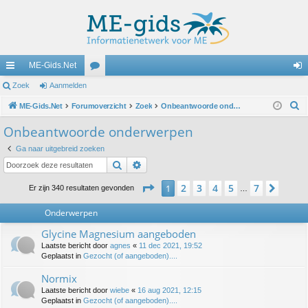
ME-Gids.Net
ne
Zoek
Aanmelden
or
an
Z
lle
ME-Gids.Net
Forumoverzicht
u
Zoek
Onbeantwoorde onderwerpen
m
o
lin
m
el
Onbeantwoorde onderwerpen
e
ks
s
de
Ga naar uitgebreid zoeken
k
Zoek
Uitgebreid zoeken
n
Pagina
1
van
7
2
3
4
5
7
1
Volg
Er zijn 340 resultaten gevonden
…
Onderwerpen
Glycine Magnesium aangeboden
Laatste bericht door
agnes
«
11 dec 2021, 19:52
Geplaatst in
Gezocht (of aangeboden)....
Normix
Laatste bericht door
wiebe
«
16 aug 2021, 12:15
Geplaatst in
Gezocht (of aangeboden)....