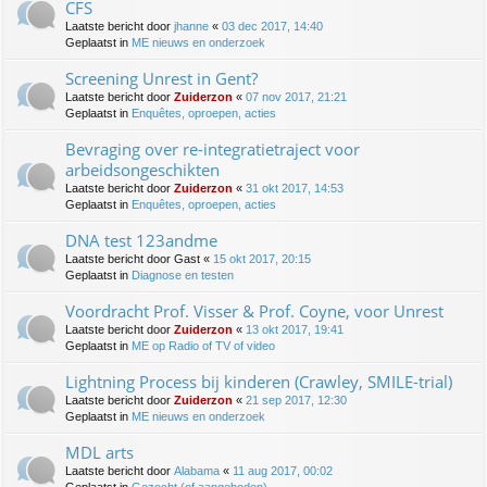
CFS
Laatste bericht door
jhanne
«
03 dec 2017, 14:40
Geplaatst in
ME nieuws en onderzoek
Screening Unrest in Gent?
Laatste bericht door
Zuiderzon
«
07 nov 2017, 21:21
Geplaatst in
Enquêtes, oproepen, acties
Bevraging over re-integratietraject voor
arbeidsongeschikten
Laatste bericht door
Zuiderzon
«
31 okt 2017, 14:53
Geplaatst in
Enquêtes, oproepen, acties
DNA test 123andme
Laatste bericht door
Gast
«
15 okt 2017, 20:15
Geplaatst in
Diagnose en testen
Voordracht Prof. Visser & Prof. Coyne, voor Unrest
Laatste bericht door
Zuiderzon
«
13 okt 2017, 19:41
Geplaatst in
ME op Radio of TV of video
Lightning Process bij kinderen (Crawley, SMILE-trial)
Laatste bericht door
Zuiderzon
«
21 sep 2017, 12:30
Geplaatst in
ME nieuws en onderzoek
MDL arts
Laatste bericht door
Alabama
«
11 aug 2017, 00:02