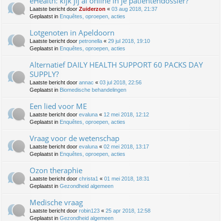
eHealth: kijk jij al online in je patiëntendossier?
Laatste bericht door
Zuiderzon
«
03 aug 2018, 21:37
Geplaatst in
Enquêtes, oproepen, acties
Lotgenoten in Apeldoorn
Laatste bericht door
petronella
«
29 jul 2018, 19:10
Geplaatst in
Enquêtes, oproepen, acties
Alternatief DAILY HEALTH SUPPORT 60 PACKS DAY
SUPPLY?
Laatste bericht door
annac
«
03 jul 2018, 22:56
Geplaatst in
Biomedische behandelingen
Een lied voor ME
Laatste bericht door
evaluna
«
12 mei 2018, 12:12
Geplaatst in
Enquêtes, oproepen, acties
Vraag voor de wetenschap
Laatste bericht door
evaluna
«
02 mei 2018, 13:17
Geplaatst in
Enquêtes, oproepen, acties
Ozon theraphie
Laatste bericht door
christa1
«
01 mei 2018, 18:31
Geplaatst in
Gezondheid algemeen
Medische vraag
Laatste bericht door
robin123
«
25 apr 2018, 12:58
Geplaatst in
Gezondheid algemeen