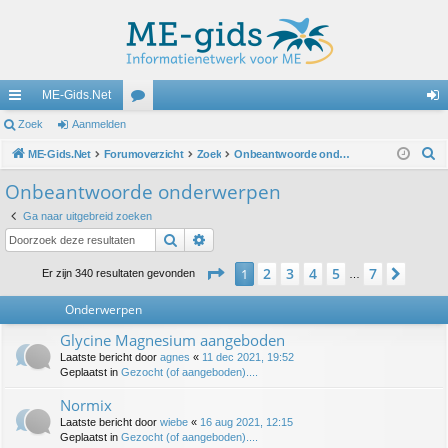
ME-Gids.Net
ne
Zoek
Aanmelden
or
an
Z
lle
ME-Gids.Net
Forumoverzicht
u
Zoek
Onbeantwoorde onderwerpen
m
o
lin
m
el
Onbeantwoorde onderwerpen
e
ks
s
de
Ga naar uitgebreid zoeken
k
Zoek
Uitgebreid zoeken
n
Pagina
1
van
7
2
3
4
5
7
1
Volg
Er zijn 340 resultaten gevonden
…
Onderwerpen
Glycine Magnesium aangeboden
Laatste bericht door
agnes
«
11 dec 2021, 19:52
Geplaatst in
Gezocht (of aangeboden)....
Normix
Laatste bericht door
wiebe
«
16 aug 2021, 12:15
Geplaatst in
Gezocht (of aangeboden)....