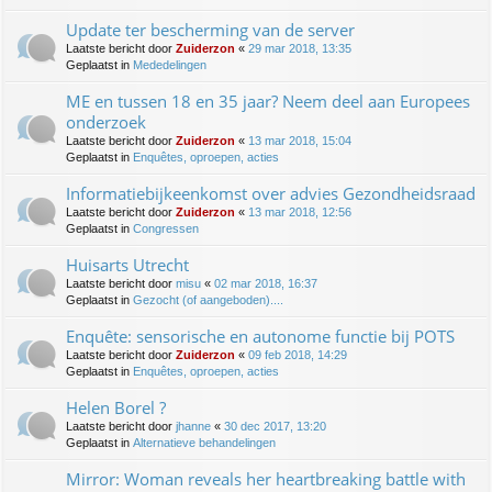
Update ter bescherming van de server
Laatste bericht door
Zuiderzon
«
29 mar 2018, 13:35
Geplaatst in
Mededelingen
ME en tussen 18 en 35 jaar? Neem deel aan Europees
onderzoek
Laatste bericht door
Zuiderzon
«
13 mar 2018, 15:04
Geplaatst in
Enquêtes, oproepen, acties
Informatiebijkeenkomst over advies Gezondheidsraad
Laatste bericht door
Zuiderzon
«
13 mar 2018, 12:56
Geplaatst in
Congressen
Huisarts Utrecht
Laatste bericht door
misu
«
02 mar 2018, 16:37
Geplaatst in
Gezocht (of aangeboden)....
Enquête: sensorische en autonome functie bij POTS
Laatste bericht door
Zuiderzon
«
09 feb 2018, 14:29
Geplaatst in
Enquêtes, oproepen, acties
Helen Borel ?
Laatste bericht door
jhanne
«
30 dec 2017, 13:20
Geplaatst in
Alternatieve behandelingen
Mirror: Woman reveals her heartbreaking battle with