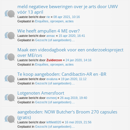
meld negatieve beweringen over je arts door UWV
vóór 13 april
Laatste bericht door
rie
«
08 apr 2021, 10:16
Geplaatst in
Enquêtes, oproepen, acties
Wie heeft ampullen 4 ME over?
Laatste bericht door
annac
«
15 apr 2020, 16:41
Geplaatst in
Gezocht (of aangeboden)....
Maak een videodagboek voor een onderzoeksproject
over ME/cvs
Laatste bericht door
Zuiderzon
«
24 jan 2020, 14:16
Geplaatst in
Enquêtes, oproepen, acties
Te koop aangeboden: Candibactin-AR en -BR
Laatste bericht door
evaluna
«
19 jan 2020, 11:12
Geplaatst in
Gezocht (of aangeboden)....
Lotgenoten Amersfoort
Laatste bericht door
esmeej
«
26 aug 2019, 19:40
Geplaatst in
Gezocht (of aangeboden)....
aangeboden: NOW Butcher's Broom 270 capsules
(gratis)
Laatste bericht door
leftfield020
«
16 mei 2019, 21:56
Geplaatst in
Gezocht (of aangeboden)....