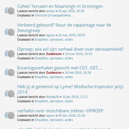
Cohen Tervaert en Maarsingh in Groningen
Laatste bericht door
annac
«
03 apr 2019, 22:20
Geplaatst in
Gezocht (of aangeboden)....
Verkeerd gekeurd? Stuur de rapportage naar de
Steungroep
Laatste bericht door
agnes
«
20 mar 2019, 08:37
Geplaatst in
Enquêtes, oproepen, acties
Oproep: wie wil zijn verhaal doen over eenzaamheid?
Laatste bericht door
Zuiderzon
«
19 mar 2019, 15:52
Geplaatst in
Enquêtes, oproepen, acties
Ervaringsverhalen gezocht met CGT, GET,...
Laatste bericht door
Zuiderzon
«
18 feb 2019, 15:39
Geplaatst in
Enquêtes, oproepen, acties
Heb jij al gestemd op Lyme? Medische Inspirator prijs
2019
Laatste bericht door
floortje28
«
15 jan 2019, 17:17
Geplaatst in
Enquêtes, oproepen, acties
verhalen over onzichtbare ziektes -OPROEP
Laatste bericht door
agnes
«
05 dec 2018, 21:44
Geplaatst in
Enquêtes, oproepen, acties