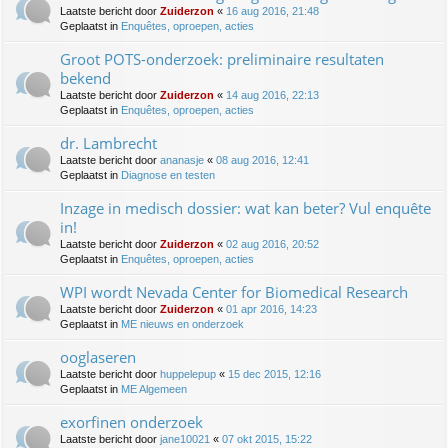
Laatste bericht door
Zuiderzon
«
16 aug 2016, 21:48
Geplaatst in
Enquêtes, oproepen, acties
Groot POTS-onderzoek: preliminaire resultaten
bekend
Laatste bericht door
Zuiderzon
«
14 aug 2016, 22:13
Geplaatst in
Enquêtes, oproepen, acties
dr. Lambrecht
Laatste bericht door
ananasje
«
08 aug 2016, 12:41
Geplaatst in
Diagnose en testen
Inzage in medisch dossier: wat kan beter? Vul enquête
in!
Laatste bericht door
Zuiderzon
«
02 aug 2016, 20:52
Geplaatst in
Enquêtes, oproepen, acties
WPI wordt Nevada Center for Biomedical Research
Laatste bericht door
Zuiderzon
«
01 apr 2016, 14:23
Geplaatst in
ME nieuws en onderzoek
ooglaseren
Laatste bericht door
huppelepup
«
15 dec 2015, 12:16
Geplaatst in
ME Algemeen
exorfinen onderzoek
Laatste bericht door
jane10021
«
07 okt 2015, 15:22