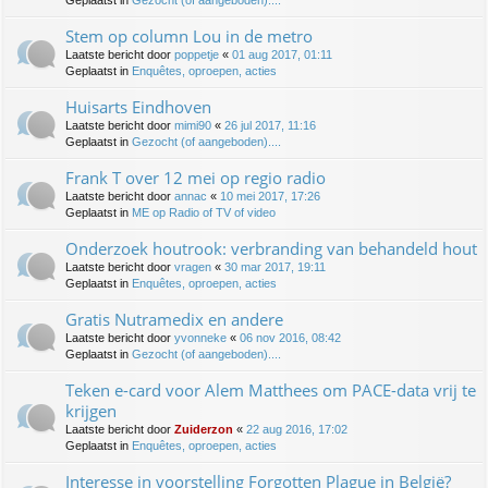
Geplaatst in
Gezocht (of aangeboden)....
Stem op column Lou in de metro
Laatste bericht door
poppetje
«
01 aug 2017, 01:11
Geplaatst in
Enquêtes, oproepen, acties
Huisarts Eindhoven
Laatste bericht door
mimi90
«
26 jul 2017, 11:16
Geplaatst in
Gezocht (of aangeboden)....
Frank T over 12 mei op regio radio
Laatste bericht door
annac
«
10 mei 2017, 17:26
Geplaatst in
ME op Radio of TV of video
Onderzoek houtrook: verbranding van behandeld hout
Laatste bericht door
vragen
«
30 mar 2017, 19:11
Geplaatst in
Enquêtes, oproepen, acties
Gratis Nutramedix en andere
Laatste bericht door
yvonneke
«
06 nov 2016, 08:42
Geplaatst in
Gezocht (of aangeboden)....
Teken e-card voor Alem Matthees om PACE-data vrij te
krijgen
Laatste bericht door
Zuiderzon
«
22 aug 2016, 17:02
Geplaatst in
Enquêtes, oproepen, acties
Interesse in voorstelling Forgotten Plague in België?