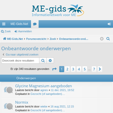
ME-Gids.Net
ne
Zoek
Aanmelden
or
an
Z
lle
ME-Gids.Net
Forumoverzicht
u
Zoek
Onbeantwoorde onderwerpen
m
o
lin
m
el
Onbeantwoorde onderwerpen
e
ks
s
de
Ga naar uitgebreid zoeken
k
Zoek
Uitgebreid zoeken
n
Pagina
1
van
7
2
3
4
5
7
1
Volg
Er zijn 340 resultaten gevonden
…
Onderwerpen
Glycine Magnesium aangeboden
Laatste bericht door
agnes
«
11 dec 2021, 19:52
Geplaatst in
Gezocht (of aangeboden)....
Normix
Laatste bericht door
wiebe
«
16 aug 2021, 12:15
Geplaatst in
Gezocht (of aangeboden)....