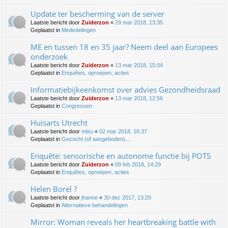
Update ter bescherming van de server
Laatste bericht door
Zuiderzon
«
29 mar 2018, 13:35
Geplaatst in
Mededelingen
ME en tussen 18 en 35 jaar? Neem deel aan Europees
onderzoek
Laatste bericht door
Zuiderzon
«
13 mar 2018, 15:04
Geplaatst in
Enquêtes, oproepen, acties
Informatiebijkeenkomst over advies Gezondheidsraad
Laatste bericht door
Zuiderzon
«
13 mar 2018, 12:56
Geplaatst in
Congressen
Huisarts Utrecht
Laatste bericht door
misu
«
02 mar 2018, 16:37
Geplaatst in
Gezocht (of aangeboden)....
Enquête: sensorische en autonome functie bij POTS
Laatste bericht door
Zuiderzon
«
09 feb 2018, 14:29
Geplaatst in
Enquêtes, oproepen, acties
Helen Borel ?
Laatste bericht door
jhanne
«
30 dec 2017, 13:20
Geplaatst in
Alternatieve behandelingen
Mirror: Woman reveals her heartbreaking battle with