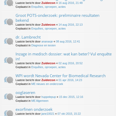
Laatste bericht door
Zuiderzon
«
16 aug 2016, 21:48
Geplaatst in
Enquêtes, oproepen, acties
Groot POTS-onderzoek: preliminaire resultaten
bekend
Laatste bericht door
Zuiderzon
«
14 aug 2016, 22:13
Geplaatst in
Enquêtes, oproepen, acties
dr. Lambrecht
Laatste bericht door
ananasje
«
08 aug 2016, 12:41
Geplaatst in
Diagnose en testen
Inzage in medisch dossier: wat kan beter? Vul enquête
in!
Laatste bericht door
Zuiderzon
«
02 aug 2016, 20:52
Geplaatst in
Enquêtes, oproepen, acties
WPI wordt Nevada Center for Biomedical Research
Laatste bericht door
Zuiderzon
«
01 apr 2016, 14:23
Geplaatst in
ME nieuws en onderzoek
ooglaseren
Laatste bericht door
huppelepup
«
15 dec 2015, 12:16
Geplaatst in
ME Algemeen
exorfinen onderzoek
Laatste bericht door
jane10021
«
07 okt 2015, 15:22