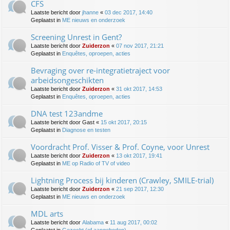
CFS
Laatste bericht door
jhanne
«
03 dec 2017, 14:40
Geplaatst in
ME nieuws en onderzoek
Screening Unrest in Gent?
Laatste bericht door
Zuiderzon
«
07 nov 2017, 21:21
Geplaatst in
Enquêtes, oproepen, acties
Bevraging over re-integratietraject voor
arbeidsongeschikten
Laatste bericht door
Zuiderzon
«
31 okt 2017, 14:53
Geplaatst in
Enquêtes, oproepen, acties
DNA test 123andme
Laatste bericht door
Gast
«
15 okt 2017, 20:15
Geplaatst in
Diagnose en testen
Voordracht Prof. Visser & Prof. Coyne, voor Unrest
Laatste bericht door
Zuiderzon
«
13 okt 2017, 19:41
Geplaatst in
ME op Radio of TV of video
Lightning Process bij kinderen (Crawley, SMILE-trial)
Laatste bericht door
Zuiderzon
«
21 sep 2017, 12:30
Geplaatst in
ME nieuws en onderzoek
MDL arts
Laatste bericht door
Alabama
«
11 aug 2017, 00:02