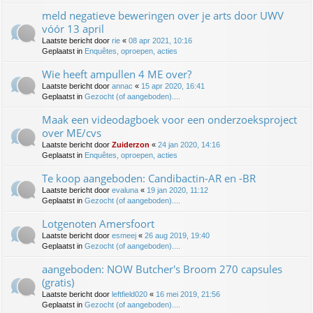
meld negatieve beweringen over je arts door UWV
vóór 13 april
Laatste bericht door
rie
«
08 apr 2021, 10:16
Geplaatst in
Enquêtes, oproepen, acties
Wie heeft ampullen 4 ME over?
Laatste bericht door
annac
«
15 apr 2020, 16:41
Geplaatst in
Gezocht (of aangeboden)....
Maak een videodagboek voor een onderzoeksproject
over ME/cvs
Laatste bericht door
Zuiderzon
«
24 jan 2020, 14:16
Geplaatst in
Enquêtes, oproepen, acties
Te koop aangeboden: Candibactin-AR en -BR
Laatste bericht door
evaluna
«
19 jan 2020, 11:12
Geplaatst in
Gezocht (of aangeboden)....
Lotgenoten Amersfoort
Laatste bericht door
esmeej
«
26 aug 2019, 19:40
Geplaatst in
Gezocht (of aangeboden)....
aangeboden: NOW Butcher's Broom 270 capsules
(gratis)
Laatste bericht door
leftfield020
«
16 mei 2019, 21:56
Geplaatst in
Gezocht (of aangeboden)....