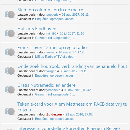
Geplaatst in
Gezocht (of aangeboden)....
Stem op column Lou in de metro
Laatste bericht door
poppetje
«
01 aug 2017, 01:11
Geplaatst in
Enquêtes, oproepen, acties
Huisarts Eindhoven
Laatste bericht door
mimi90
«
26 jul 2017, 11:16
Geplaatst in
Gezocht (of aangeboden)....
Frank T over 12 mei op regio radio
Laatste bericht door
annac
«
10 mei 2017, 17:26
Geplaatst in
ME op Radio of TV of video
Onderzoek houtrook: verbranding van behandeld hout
Laatste bericht door
vragen
«
30 mar 2017, 19:11
Geplaatst in
Enquêtes, oproepen, acties
Gratis Nutramedix en andere
Laatste bericht door
yvonneke
«
06 nov 2016, 08:42
Geplaatst in
Gezocht (of aangeboden)....
Teken e-card voor Alem Matthees om PACE-data vrij te
krijgen
Laatste bericht door
Zuiderzon
«
22 aug 2016, 17:02
Geplaatst in
Enquêtes, oproepen, acties
Interesse in voorstelling Forgotten Plague in België?