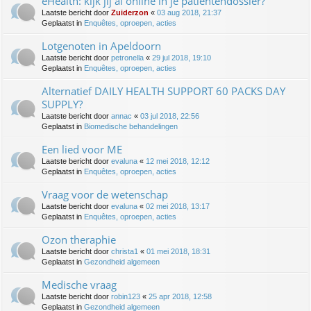
eHealth: kijk jij al online in je patiëntendossier?
Laatste bericht door
Zuiderzon
«
03 aug 2018, 21:37
Geplaatst in
Enquêtes, oproepen, acties
Lotgenoten in Apeldoorn
Laatste bericht door
petronella
«
29 jul 2018, 19:10
Geplaatst in
Enquêtes, oproepen, acties
Alternatief DAILY HEALTH SUPPORT 60 PACKS DAY
SUPPLY?
Laatste bericht door
annac
«
03 jul 2018, 22:56
Geplaatst in
Biomedische behandelingen
Een lied voor ME
Laatste bericht door
evaluna
«
12 mei 2018, 12:12
Geplaatst in
Enquêtes, oproepen, acties
Vraag voor de wetenschap
Laatste bericht door
evaluna
«
02 mei 2018, 13:17
Geplaatst in
Enquêtes, oproepen, acties
Ozon theraphie
Laatste bericht door
christa1
«
01 mei 2018, 18:31
Geplaatst in
Gezondheid algemeen
Medische vraag
Laatste bericht door
robin123
«
25 apr 2018, 12:58
Geplaatst in
Gezondheid algemeen