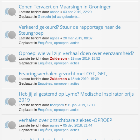
Cohen Tervaert en Maarsingh in Groningen
Laatste bericht door
annac
«
03 apr 2019, 22:20
Geplaatst in
Gezocht (of aangeboden)....
Verkeerd gekeurd? Stuur de rapportage naar de
Steungroep
Laatste bericht door
agnes
«
20 mar 2019, 08:37
Geplaatst in
Enquêtes, oproepen, acties
Oproep: wie wil zijn verhaal doen over eenzaamheid?
Laatste bericht door
Zuiderzon
«
19 mar 2019, 15:52
Geplaatst in
Enquêtes, oproepen, acties
Ervaringsverhalen gezocht met CGT, GET,...
Laatste bericht door
Zuiderzon
«
18 feb 2019, 15:39
Geplaatst in
Enquêtes, oproepen, acties
Heb jij al gestemd op Lyme? Medische Inspirator prijs
2019
Laatste bericht door
floortje28
«
15 jan 2019, 17:17
Geplaatst in
Enquêtes, oproepen, acties
verhalen over onzichtbare ziektes -OPROEP
Laatste bericht door
agnes
«
05 dec 2018, 21:44
Geplaatst in
Enquêtes, oproepen, acties